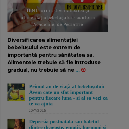
11 NU-uri in diversificarea și
alimentația bebelușului - conform
Academiei de Pediatrie
16/7/2026
AUTOR: EDITOR DC.
Diversificarea alimentației
bebelușului este extrem de
importantă pentru sănătatea sa.
Alimentele trebuie să fie introduse
gradual, nu trebuie să ne
...
Primul an de viață al bebelușului:
Avem cate un sfat important
pentru fiecare luna - si ai sa vezi ca
te va ajuta
10/7/2026
Depresia postnatala sau baletul
dintre dragoste, emotii, hormoni si