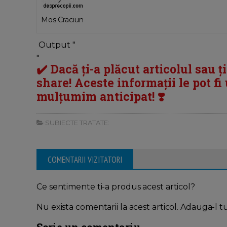
Mos Craciun
Output "
"
✔️ Dacă ți-a plăcut articolul sau ț
share! Aceste informații le pot fi u
mulțumim anticipat! ❣️
SUBIECTE TRATATE:
COMENTARII VIZITATORI
Ce sentimente ti-a produs acest articol?
Nu exista comentarii la acest articol. Adauga-l t
Scrie un comentariu