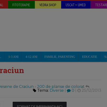
AL
FITOTERAPIE
VEDRA SHOP
USCAT + UMED
TESTARE
L
1-3 ANI
4-12 ANI
FAMILIE, PARENTING
EDUCATIE
S
Craciun
esene de Craciun - 200 de planse de colorat
Tema:
Diverse
|
0
|
25/12/2013
FORMAT DE IMPRIMANTA AICI