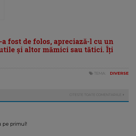
i-a fost de folos, apreciază-l cu un
tile și altor mămici sau tătici. Îți
TEMA:
DIVERSE
CITESTE TOATE COMENTARIILE
u pe primul!