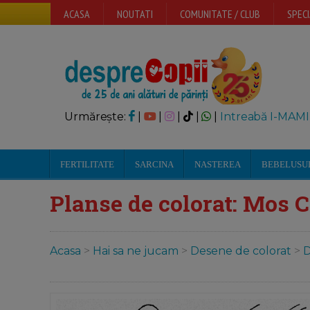
ACASA
NOUTATI
COMUNITATE / CLUB
SPECI
Urmărește:
|
|
|
|
|
Intreabă I-MAMI
FERTILITATE
SARCINA
NASTEREA
BEBELUSU
Planse de colorat: Mos 
Acasa
>
Hai sa ne jucam
>
Desene de colorat
>
D