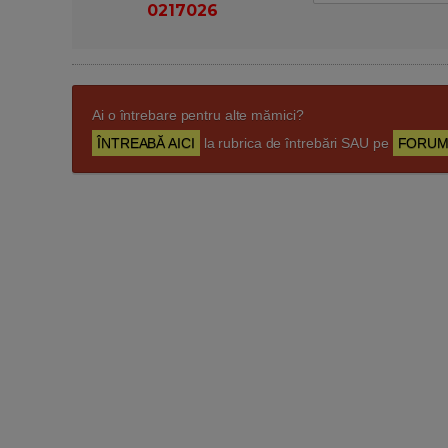
0217026
Ai o întrebare pentru alte mămici?
ÎNTREABĂ AICI
la rubrica de întrebări SAU pe
FORUM