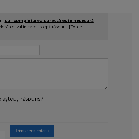
im)
dar completarea corectă este necesară
es în cazul în care aștepți răspuns. | Toate
e aștepți răspuns?