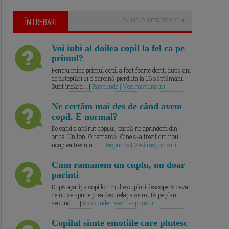
ÎNTREBARI
PUNE O ÎNTREBARE
Voi iubi al doilea copil la fel ca pe
primul?
Pentru mine primul copil a fost foarte dorit, după ani
de așteptări și o sarcină pierduta la 16 săptămâni.
Sunt însărc... |
Raspunde | Vezi raspunsuri
Ne certăm mai des de când avem
copil. E normal?
De când a apărut copilul, parcă ne aprindem din
orice. Un ton. O remarcă. Cine s-a trezit din nou
noaptea trecuta.... |
Raspunde | Vezi raspunsuri
Cum ramanem un cuplu, nu doar
parinti
După apariția copiilor, multe cupluri descoperă ceva
ce nu se spune prea des: relația se mută pe plan
secund. ... |
Raspunde | Vezi raspunsuri
Copilul simte emotiile care plutesc