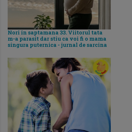
Nori in saptamana 33. Viitorul tata
m-a parasit dar stiu ca voi fi o mama
singura puternica - jurnal de sarcina