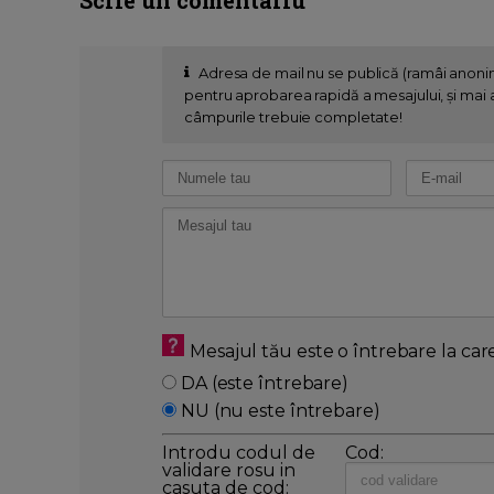
Adresa de mail nu se publică (ramâi anon
pentru aprobarea rapidă a mesajului, și mai al
câmpurile trebuie completate!
Mesajul tău este o întrebare la car
DA (este întrebare)
NU (nu este întrebare)
Introdu codul de
Cod:
validare rosu in
casuta de cod: