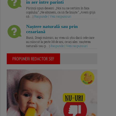
in aer intre parinti
Părinții spun deseori: „Noi nu ne certăm în fața
copilului.” „Ne abținem, ca să fie liniște.” „Avem grijă
să... |
Raspunde | Vezi raspunsuri
Naștere naturală sau prin
cezariană
Bună, Dragi mămici, aș vrea să știu dacă cele care
au născut la peste 38 de ani, ce ați ales: nașterea
naturală sau p... |
Raspunde | Vezi raspunsuri
PROPUNERI REDACTOR SEF