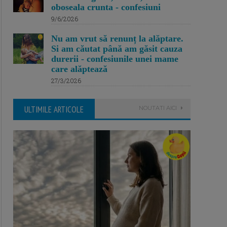
oboseala crunta - confesiuni
9/6/2026
Nu am vrut să renunț la alăptare.
Si am căutat până am găsit cauza
durerii - confesiunile unei mame
care alăptează
27/3/2026
ULTIMILE ARTICOLE
NOUTATI AICI