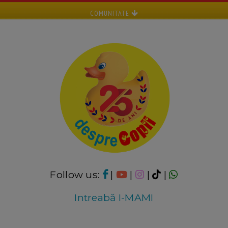
COMUNITATE
Follow us:
|
|
|
|
Intreabă I-MAMI