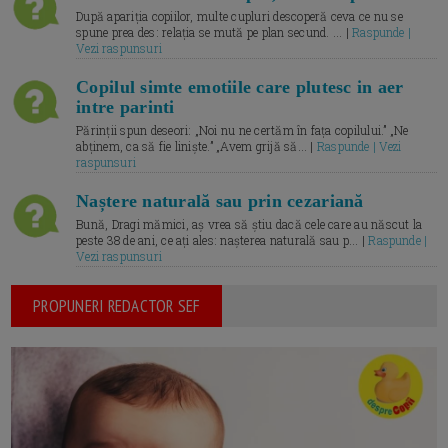
După apariția copiilor, multe cupluri descoperă ceva ce nu se
spune prea des: relația se mută pe plan secund. ... |
Raspunde |
Vezi raspunsuri
Copilul simte emotiile care plutesc in aer
intre parinti
Părinții spun deseori: „Noi nu ne certăm în fața copilului.” „Ne
abținem, ca să fie liniște.” „Avem grijă să... |
Raspunde | Vezi
raspunsuri
Naștere naturală sau prin cezariană
Bună, Dragi mămici, aș vrea să știu dacă cele care au născut la
peste 38 de ani, ce ați ales: nașterea naturală sau p... |
Raspunde |
Vezi raspunsuri
PROPUNERI REDACTOR SEF