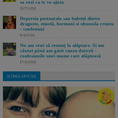
sa vezi ca te va ajuta
10/7/2026
Depresia postnatala sau baletul dintre
dragoste, emotii, hormoni si oboseala crunta
- confesiuni
9/6/2026
Nu am vrut să renunț la alăptare. Si am
căutat până am găsit cauza durerii -
confesiunile unei mame care alăptează
27/3/2026
ULTIMILE ARTICOLE