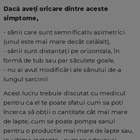
Dacă aveți oricare dintre aceste
simptome,
- sânii care sunt semnificativ asimetrici
(unul este mai mare decât celălalt),
- sânii sunt distanțați pe orizontala, în
formă de tub sau par săculete goale,
- nu ai avut modificări ale sânului de-a
lungul sarcinii
Acest lucru trebuie discutat cu medicul
pentru ca el te poate sfatui cum sa poti
încerca să obții o cantitate cât mai mare
de lapte, cum se poate pompa sanul
pentru o productie mai mare de lapte sau,
in ultima instanta - cum sa adaugi si