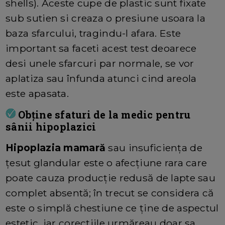
shells). Aceste cupe de plastic sunt fixate
sub sutien si creaza o presiune usoara la
baza sfarcului, tragindu-l afara. Este
important sa faceti acest test deoarece
desi unele sfarcuri par normale, se vor
aplatiza sau înfunda atunci cind areola
este apasata.
Obține sfaturi de la medic pentru
sânii hipoplazici
Hipoplazia mamară
sau insuficiența de
țesut glandular este o afecțiune rara care
poate cauza producție redusă de lapte sau
complet absentă; în trecut se considera că
este o simplă chestiune ce ține de aspectul
estetic, iar corecțiile urmăreau doar sa