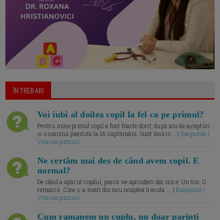
ÎNTREBARI
Voi iubi al doilea copil la fel ca pe primul?
Pentru mine primul copil a fost foarte dorit, după ani de așteptări
și o sarcină pierduta la 16 săptămâni. Sunt însărc... |
Raspunde |
Vezi raspunsuri
Ne certăm mai des de când avem copil. E
normal?
De când a apărut copilul, parcă ne aprindem din orice. Un ton. O
remarcă. Cine s-a trezit din nou noaptea trecuta.... |
Raspunde |
Vezi raspunsuri
Cum ramanem un cuplu, nu doar parinti