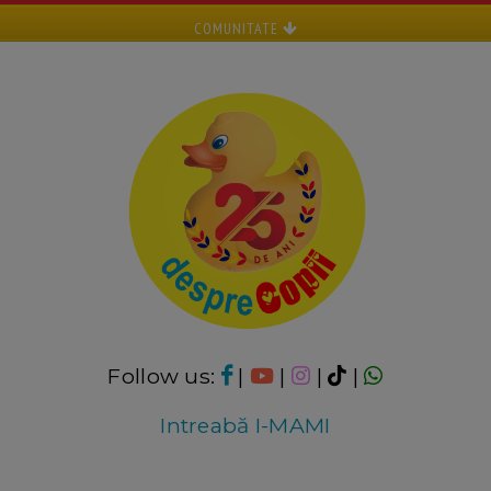
COMUNITATE
Follow us:
|
|
|
|
Intreabă I-MAMI