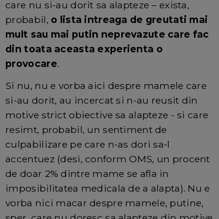
care nu si-au dorit sa alapteze – exista,
probabil,
o lista intreaga de greutati mai
mult sau mai putin neprevazute care fac
din toata aceasta experienta o
provocare
.
Si nu, nu e vorba aici despre mamele care
si-au dorit, au incercat si n-au reusit din
motive strict obiective sa alapteze - si care
resimt, probabil, un sentiment de
culpabilizare pe care n-as dori sa-l
accentuez (desi, conform OMS, un procent
de doar 2% dintre mame se afla in
imposibilitatea medicala de a alapta). Nu e
vorba nici macar despre mamele, putine,
sper, care nu doresc sa alapteze din motive