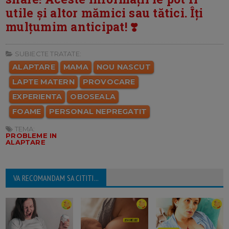
utile și altor mămici sau tătici. Îți
mulțumim anticipat! ❣️
SUBIECTE TRATATE:
ALAPTARE
MAMA
NOU NASCUT
LAPTE MATERN
PROVOCARE
EXPERIENTA
OBOSEALA
FOAME
PERSONAL NEPREGATIT
TEMA:
PROBLEME IN
ALAPTARE
VA RECOMANDAM SA CITITI...