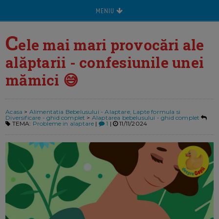
MENIU
C
ele mai mari provocări ale
alăptarii - confesiunile unei
mămici 😅
Acasa
>
Alimentatia Bebelusului - Alaptare, Lapte formula si
Diversificare - ghid complet
>
Alaptarea bebelusului - ghid complet
TEMA:
Probleme in alaptare
|
1
|
11/11/2024