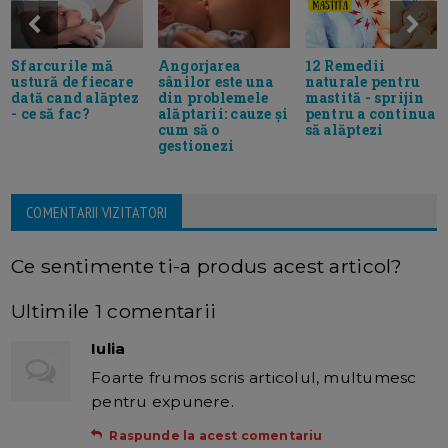
Sfarcurile mă
Angorjarea
12 Remedii
ustură de fiecare
sânilor este una
naturale pentru
dată cand alăptez
din problemele
mastită - sprijin
- ce să fac?
alăptarii: cauze și
pentru a continua
cum să o
să alăptezi
gestionezi
COMENTARII VIZITATORI
Ce sentimente ti-a produs acest articol?
Ultimile 1 comentarii
Iulia
Foarte frumos scris articolul, multumesc
pentru expunere.
Raspunde la acest comentariu