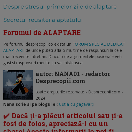
Despre stresul primelor zile de alaptare
Secretul reusitei alaptatului
Forumul de ALAPTARE
Pe forumul desprecopii.co exista un
FORUM SPECIAL DEDICAT
ALAPTARII
de unde puteti afla o multime de raspunsuri la cele
mai frecvente intrebari. Dincolo de argumentele pasionale veti
gasi si raspunsuri menite sa va linisteasca.
autor: NANA01 - redactor
Desprecopii.com
toate drepturile rezervate - Desprecopii.com -
2024
Nana scrie si pe blogul ei:
Cutia cu gagavaiți
✔️ Dacă ți-a plăcut articolul sau ți-a
fost de folos, apreciază-l cu un
share! Aceste informații le pot fi