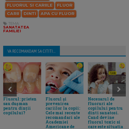
FLUORUL SI CARIILE
FLUOR
CARII
DINTI
APA CU FLUOR
TEMA:
SANATATEA
FAMILIEI
VA RECOMANDAM SA CITITI...
Fluorul și
Necesarul de
Fluorul: prieten
prevenirea
fluoruri ale
sau dușman
cariilor la copii:
copilului pentru
pentru dinții
Cele mai recente
dinti sanatosi.
copilului?
recomandari ale
Cand devine
Academiei
fluorul toxic si
Americane de
care este situatia