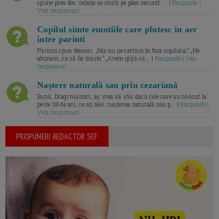
spune prea des: relația se mută pe plan secund. ... |
Raspunde |
Vezi raspunsuri
Copilul simte emotiile care plutesc in aer
intre parinti
Părinții spun deseori: „Noi nu ne certăm în fața copilului.” „Ne
abținem, ca să fie liniște.” „Avem grijă să... |
Raspunde | Vezi
raspunsuri
Naștere naturală sau prin cezariană
Bună, Dragi mămici, aș vrea să știu dacă cele care au născut la
peste 38 de ani, ce ați ales: nașterea naturală sau p... |
Raspunde |
Vezi raspunsuri
PROPUNERI REDACTOR SEF