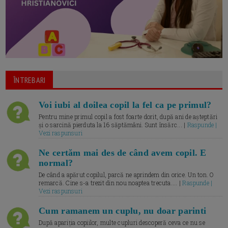
ÎNTREBARI
Voi iubi al doilea copil la fel ca pe primul?
Pentru mine primul copil a fost foarte dorit, după ani de așteptări
și o sarcină pierduta la 16 săptămâni. Sunt însărc... |
Raspunde |
Vezi raspunsuri
Ne certăm mai des de când avem copil. E
normal?
De când a apărut copilul, parcă ne aprindem din orice. Un ton. O
remarcă. Cine s-a trezit din nou noaptea trecuta.... |
Raspunde |
Vezi raspunsuri
Cum ramanem un cuplu, nu doar parinti
După apariția copiilor, multe cupluri descoperă ceva ce nu se