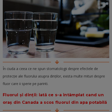
În ciuda a ceea ce ne spun stomatologii despre efectele de
protecție ale fluorului asupra dinților, exista multe mituri despre
fluor care ii sperie pe parinti.
Fluorul și dinții: iată ce s-a intâmplat cand un
oraș din Canada a scos fluorul din apa potabilă