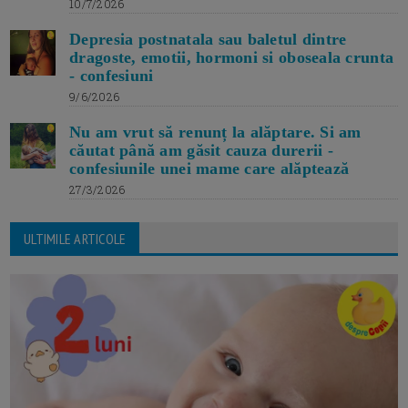
10/7/2026
Depresia postnatala sau baletul dintre
dragoste, emotii, hormoni si oboseala crunta
- confesiuni
9/6/2026
Nu am vrut să renunț la alăptare. Si am
căutat până am găsit cauza durerii -
confesiunile unei mame care alăptează
27/3/2026
ULTIMILE ARTICOLE