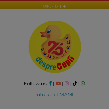
COMUNITATE
Follow us:
|
|
|
|
Intreabă I-MAMI