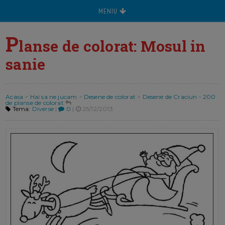
MENIU
P
lanse de colorat: Mosul in
sanie
Acasa
>
Hai sa ne jucam
>
Desene de colorat
>
Desene de Craciun - 200
de planse de colorat
Tema:
Diverse
|
0
|
25/12/2013