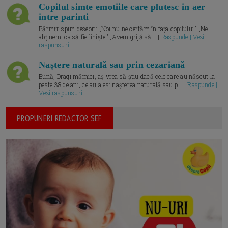
Copilul simte emotiile care plutesc in aer
intre parinti
Părinții spun deseori: „Noi nu ne certăm în fața copilului.” „Ne
abținem, ca să fie liniște.” „Avem grijă să... |
Raspunde | Vezi
raspunsuri
Naștere naturală sau prin cezariană
Bună, Dragi mămici, aș vrea să știu dacă cele care au născut la
peste 38 de ani, ce ați ales: nașterea naturală sau p... |
Raspunde |
Vezi raspunsuri
PROPUNERI REDACTOR SEF