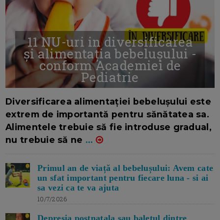
11 NU-uri in diversificarea
și alimentația bebelușului -
conform Academiei de
Pediatrie
16/7/2026
AUTOR: EDITOR DC.
Diversificarea alimentației bebelușului este
extrem de importantă pentru sănătatea sa.
Alimentele trebuie să fie introduse gradual,
nu trebuie să ne
...
Primul an de viață al bebelușului: Avem cate
un sfat important pentru fiecare luna - si ai
sa vezi ca te va ajuta
10/7/2026
Depresia postnatala sau baletul dintre