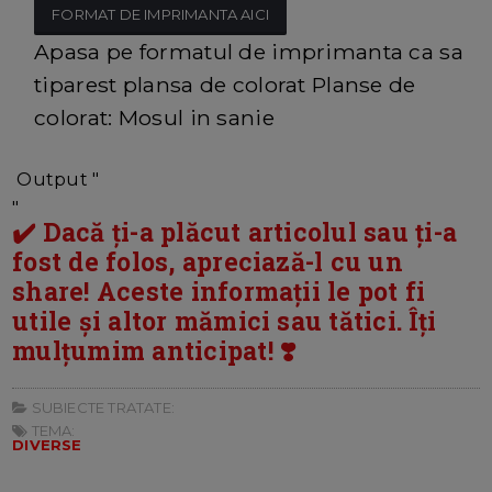
FORMAT DE IMPRIMANTA AICI
Apasa pe formatul de imprimanta ca sa
tiparest plansa de colorat Planse de
colorat: Mosul in sanie
Output "
"
✔️ Dacă ți-a plăcut articolul sau ți-a
fost de folos, apreciază-l cu un
share! Aceste informații le pot fi
utile și altor mămici sau tătici. Îți
mulțumim anticipat! ❣️
SUBIECTE TRATATE:
TEMA:
DIVERSE