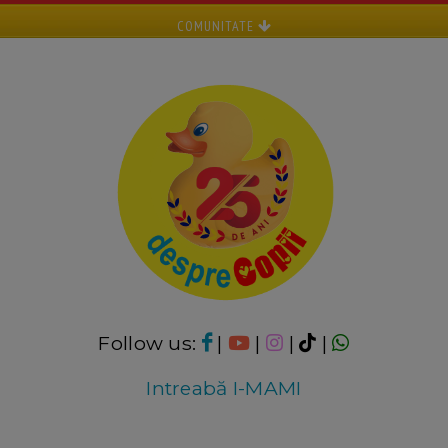
COMUNITATE
Follow us:
|
|
|
|
Intreabă I-MAMI