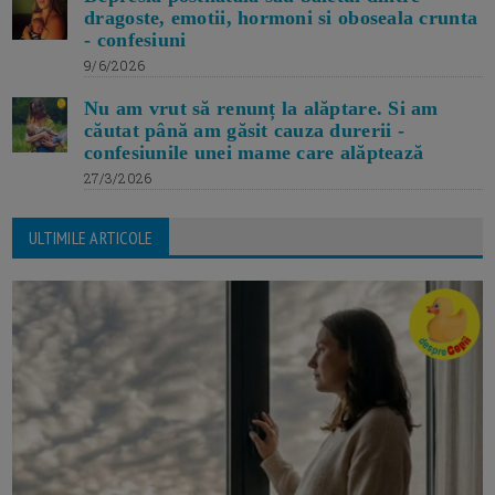
dragoste, emotii, hormoni si oboseala crunta
- confesiuni
9/6/2026
Nu am vrut să renunț la alăptare. Si am
căutat până am găsit cauza durerii -
confesiunile unei mame care alăptează
27/3/2026
ULTIMILE ARTICOLE