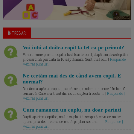
ÎNTREBARI
Voi iubi al doilea copil la fel ca pe primul?
Pentru mine primul copil a fost foarte dorit, după ani de așteptări
și o sarcină pierduta la 16 săptămâni. Sunt însărc... |
Raspunde |
Vezi raspunsuri
Ne certăm mai des de când avem copil. E
normal?
De când a apărut copilul, parcă ne aprindem din orice. Un ton. O
remarcă. Cine s-a trezit din nou noaptea trecuta.... |
Raspunde |
Vezi raspunsuri
Cum ramanem un cuplu, nu doar parinti
După apariția copiilor, multe cupluri descoperă ceva ce nu se
spune prea des: relația se mută pe plan secund. ... |
Raspunde |
Vezi raspunsuri