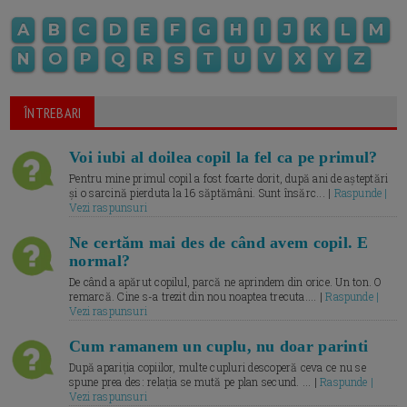
A
B
C
D
E
F
G
H
I
J
K
L
M
N
O
P
Q
R
S
T
U
V
X
Y
Z
ÎNTREBARI
Voi iubi al doilea copil la fel ca pe primul?
Pentru mine primul copil a fost foarte dorit, după ani de așteptări
și o sarcină pierduta la 16 săptămâni. Sunt însărc... |
Raspunde |
Vezi raspunsuri
Ne certăm mai des de când avem copil. E
normal?
De când a apărut copilul, parcă ne aprindem din orice. Un ton. O
remarcă. Cine s-a trezit din nou noaptea trecuta.... |
Raspunde |
Vezi raspunsuri
Cum ramanem un cuplu, nu doar parinti
După apariția copiilor, multe cupluri descoperă ceva ce nu se
spune prea des: relația se mută pe plan secund. ... |
Raspunde |
Vezi raspunsuri