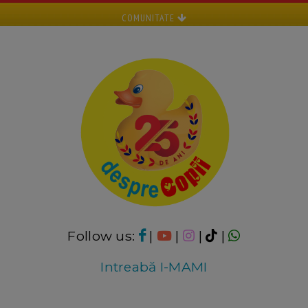
COMUNITATE
Follow us:
|
|
|
|
Intreabă I-MAMI