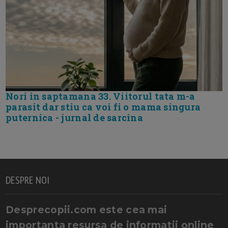
Nori in saptamana 33. Viitorul tata m-a
parasit dar stiu ca voi fi o mama singura
puternica - jurnal de sarcina
DESPRE NOI
Desprecopii.com este cea mai
importanta resursa de informatii online