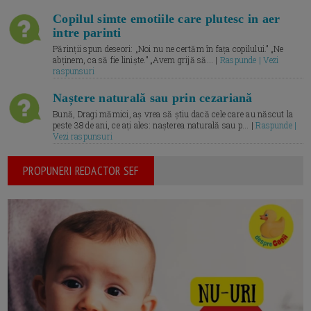
Copilul simte emotiile care plutesc in aer
intre parinti
Părinții spun deseori: „Noi nu ne certăm în fața copilului.” „Ne
abținem, ca să fie liniște.” „Avem grijă să... |
Raspunde | Vezi
raspunsuri
Naștere naturală sau prin cezariană
Bună, Dragi mămici, aș vrea să știu dacă cele care au născut la
peste 38 de ani, ce ați ales: nașterea naturală sau p... |
Raspunde |
Vezi raspunsuri
PROPUNERI REDACTOR SEF