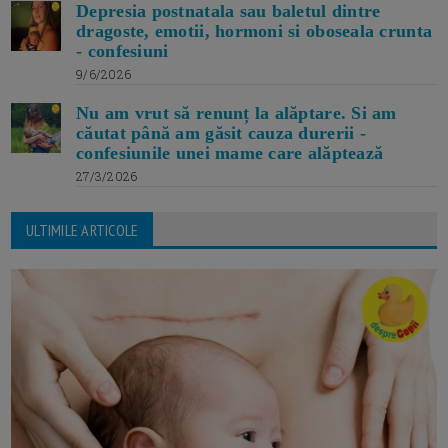
Depresia postnatala sau baletul dintre
dragoste, emotii, hormoni si oboseala crunta
- confesiuni
9/6/2026
Nu am vrut să renunț la alăptare. Si am
căutat până am găsit cauza durerii -
confesiunile unei mame care alăptează
27/3/2026
ULTIMILE ARTICOLE