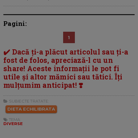
Pagini:
1
✔️ Dacă ți-a plăcut articolul sau ți-a
fost de folos, apreciază-l cu un
share! Aceste informații le pot fi
utile și altor mămici sau tătici. Îți
mulțumim anticipat! ❣️
SUBIECTE TRATATE:
DIETA ECHILIBRATA
TEMA:
DIVERSE