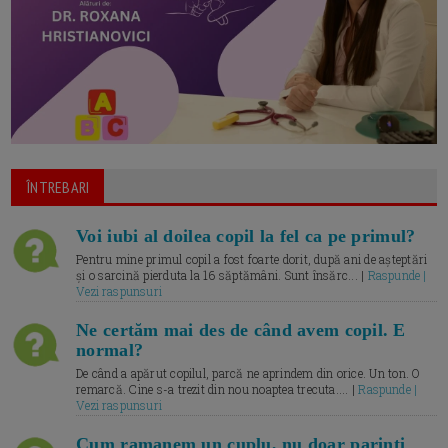
ÎNTREBARI
Voi iubi al doilea copil la fel ca pe primul?
Pentru mine primul copil a fost foarte dorit, după ani de așteptări
și o sarcină pierduta la 16 săptămâni. Sunt însărc... |
Raspunde |
Vezi raspunsuri
Ne certăm mai des de când avem copil. E
normal?
De când a apărut copilul, parcă ne aprindem din orice. Un ton. O
remarcă. Cine s-a trezit din nou noaptea trecuta.... |
Raspunde |
Vezi raspunsuri
Cum ramanem un cuplu, nu doar parinti