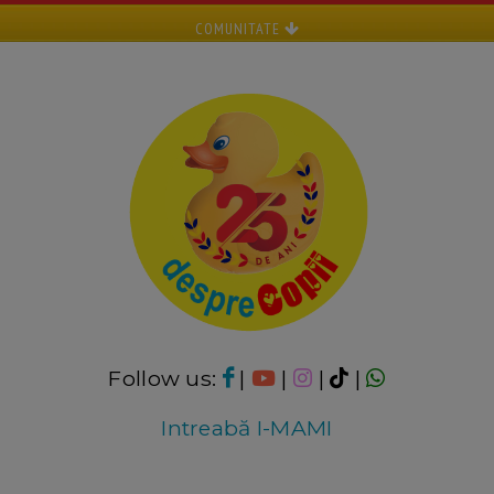
COMUNITATE
Follow us:
|
|
|
|
Intreabă I-MAMI