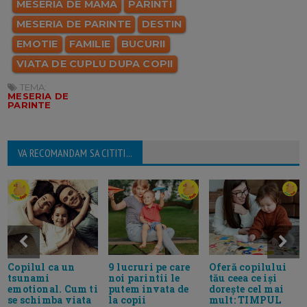
MESERIA DE MAMA
PARINTI
MESERIA DE PARINTE
DESTIN
EMOTIE
FAMILIE
BUCURII
VIATA DE CUPLU DUPA COPII
TEMA:
MESERIA DE
PARINTE
VA RECOMANDAM SA CITITI...
Oferă copilului
Copilul ca un
9 lucruri pe care
tău ceea ce iși
tsunami
noi parintii le
dorește cel mai
emotional. Cum ti
putem invata de
mult: TIMPUL
se schimba viata
la copii