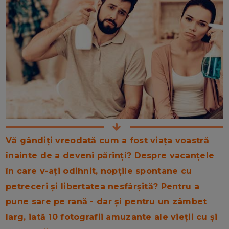
Vă gândiți vreodată cum a fost viața voastră
înainte de a deveni părinți? Despre vacanțele
în care v-ați odihnit, nopțile spontane cu
petreceri și libertatea nesfârșită? Pentru a
pune sare pe rană - dar și pentru un zâmbet
larg, iată 10 fotografii amuzante ale vieții cu și