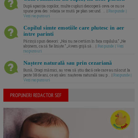
După apariția copiilor, multe cupluri descoperă ceva ce nu se
spune prea des: relația se mută pe plan secund. ... |
Raspunde |
Vezi raspunsuri
Copilul simte emotiile care plutesc in aer
intre parinti
Părinții spun deseori: „Noi nu ne certăm în fața copilului.” „Ne
abținem, ca să fie liniște.” „Avem grijă să... |
Raspunde | Vezi
raspunsuri
Naștere naturală sau prin cezariană
Bună, Dragi mămici, aș vrea să știu dacă cele care au născut la
peste 38 de ani, ce ați ales: nașterea naturală sau p... |
Raspunde |
Vezi raspunsuri
PROPUNERI REDACTOR SEF