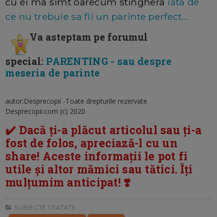
cu ei ma simt oarecum stinghera
iata de
ce nu trebuie sa fii un parinte perfect...
Va asteptam pe forumul
special:
PARENTING - sau despre
meseria de parinte
autor:Desprecopii -Toate drepturile rezervate
Desprecopii.com (c) 2020
✔️ Dacă ți-a plăcut articolul sau ți-a
fost de folos, apreciază-l cu un
share! Aceste informații le pot fi
utile și altor mămici sau tătici. Îți
mulțumim anticipat! ❣️
SUBIECTE TRATATE: