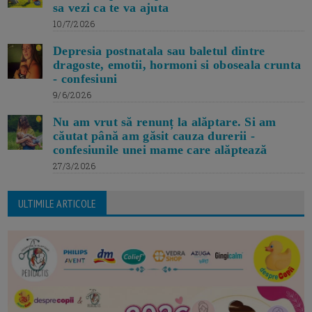
sa vezi ca te va ajuta
10/7/2026
Depresia postnatala sau baletul dintre
dragoste, emotii, hormoni si oboseala crunta
- confesiuni
9/6/2026
Nu am vrut să renunț la alăptare. Si am
căutat până am găsit cauza durerii -
confesiunile unei mame care alăptează
27/3/2026
ULTIMILE ARTICOLE