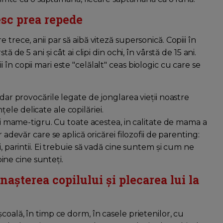
resc prea repede
trece, anii par să aibă viteză supersonică. Copiii în
 de 5 ani și cât ai clipi din ochi, în vârstă de 15 ani.
în copii mari este "celălalt" ceas biologic cu care se
 dar provocările legate de jonglarea vieții noastre
le delicate ale copilăriei.
 și mame-tigru. Cu toate acestea, in calitate de mama a
 adevăr care se aplică oricărei filozofii de parenting:
, parintii. Ei trebuie să vadă cine suntem și cum ne
bine cine sunteți.
nașterea copilului și plecarea lui la
coală, în timp ce dorm, în casele prietenilor, cu