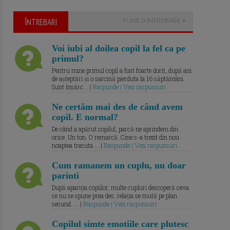
ÎNTREBARI
PUNE O ÎNTREBARE
Voi iubi al doilea copil la fel ca pe
primul?
Pentru mine primul copil a fost foarte dorit, după ani
de așteptări și o sarcină pierduta la 16 săptămâni.
Sunt însărc... |
Raspunde | Vezi raspunsuri
Ne certăm mai des de când avem
copil. E normal?
De când a apărut copilul, parcă ne aprindem din
orice. Un ton. O remarcă. Cine s-a trezit din nou
noaptea trecuta.... |
Raspunde | Vezi raspunsuri
Cum ramanem un cuplu, nu doar
parinti
După apariția copiilor, multe cupluri descoperă ceva
ce nu se spune prea des: relația se mută pe plan
secund. ... |
Raspunde | Vezi raspunsuri
Copilul simte emotiile care plutesc