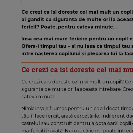
Ce crezi ca isi doreste cel mai mult un copil?
ai gandit cu siguranta de multe ori la aceast
fericit? Poate, pentru cateva minute...
Insa cea mai mare fericire pentru un copil e
Ofera-i timpul tau - si nu lasa ca timpul tau
între nașterea copilului și plecarea lui la facu
Ce crezi ca isi doreste cel mai mu
Ce crezi ca isi doreste cel mai mult un copil? Ce i
siguranta de multe ori la aceasta intrebare. Crezi
cateva minute...
Nimic insa e frumos pentru un copil decat timpu
tău îl face fericit, arată cercetările. Indiferent da
castelul său construit pentru a opta oară: copiii 
mai fericiți în viață. Nici o jucărie nu poate intrec