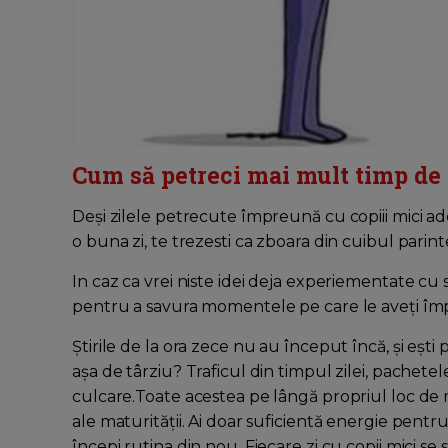
Cum să petreci mai mult timp de c
Deși zilele petrecute împreună cu copiii mici adese
o buna zi, te trezesti ca zboara din cuibul parintes
In caz ca vrei niste idei deja experiementate cu s
pentru a savura momentele pe care le aveți îm
Știrile de la ora zece nu au început încă, și ești
așa de târziu? Traficul din timpul zilei, pachetele
culcare.Toate acestea pe lângă propriul loc de m
ale maturității. Ai doar suficientă energie pentru
începi rutina din nou. Fiecare zi cu copii mici s