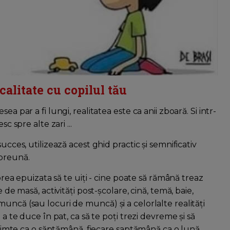
alitate cu copilul tău
a par a fi lungi, realitatea este ca anii zboară. Si intr-
c spre alte zari ...
ucces, utilizează acest ghid practic și semnificativ
preună.
 prea epuizata să te uiți - cine poate să rămână treaz
 de masă, activități post-școlare, cină, temă, baie,
uncă (sau locuri de muncă) și a celorlalte realități
 a te duce în pat, ca să te poți trezi devreme și să
e simte ca o săptămână, fiecare saptămână ca o lună.