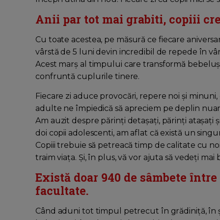
Anii par tot mai grabiti, copiii c
Cu toate acestea, pe măsură ce fiecare aniversare 
vârstă de 5 luni devin incredibil de repede în vârstă
Acest marș al timpului care transformă bebelușii 
confruntă cuplurile tinere.
Fiecare zi aduce provocări, repere noi și minuni,
adulte ne împiedică să apreciem pe deplin nuanțe
Am auzit despre părinți detașați, părinți atașați
doi copii adolescenti, am aflat că există un singur
Copiii trebuie să petreacă timp de calitate cu noi
traim viața. Și, în plus, vă vor ajuta să vedeți mai 
Există doar 940 de sâmbete între 
facultate.
Când aduni tot timpul petrecut în grădiniță, în ș