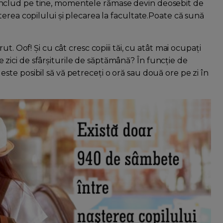
 te includ pe tine, momentele rămase devin deosebit de
erea copilului și plecarea la facultate.Poate că sună
t. Oof! Și cu cât cresc copiii tăi, cu atât mai ocupați
 ce zici de sfârșiturile de săptămână? În funcție de
i, este posibil să vă petreceți o oră sau două ore pe zi în