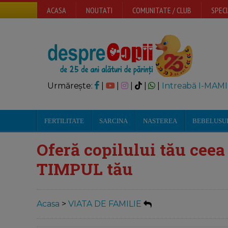
ACASA
NOUTATI
COMUNITATE / CLUB
SPECI
Urmărește:
|
|
|
|
|
Intreabă I-MAMI
FERTILITATE
SARCINA
NASTEREA
BEBELUSU
Oferă copilului tău ceea 
TIMPUL tău
Acasa
>
VIATA DE FAMILIE