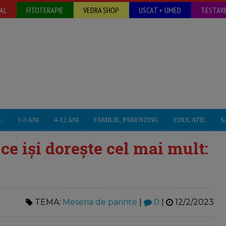
AL
FITOTERAPIE
VEDRA SHOP
USCAT + UMED
TESTARE
L
1-3 ANI
4-12 ANI
FAMILIE, PARENTING
EDUCATIE
S
ce iși dorește cel mai mult:
TEMA:
Meseria de parinte
|
0
|
12/2/2023