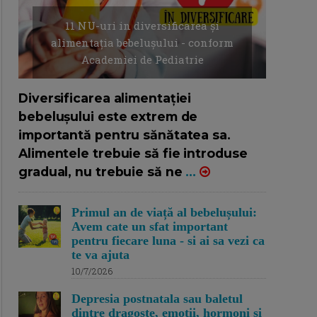
11 NU-uri in diversificarea și
alimentația bebelușului - conform
Academiei de Pediatrie
16/7/2026
AUTOR: EDITOR DC.
Diversificarea alimentației
bebelușului este extrem de
importantă pentru sănătatea sa.
Alimentele trebuie să fie introduse
gradual, nu trebuie să ne
...
Primul an de viață al bebelușului:
Avem cate un sfat important
pentru fiecare luna - si ai sa vezi ca
te va ajuta
10/7/2026
Depresia postnatala sau baletul
dintre dragoste, emotii, hormoni si