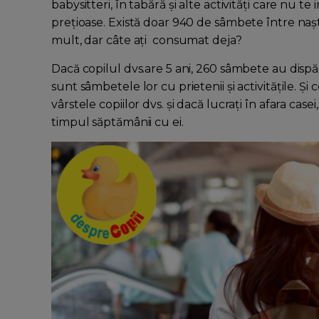
babysitteri, în tabără și alte activități care nu
prețioase. Există doar 940 de sâmbete între nașt
mult, dar câte ați consumat deja?
Dacă copilul dvs.are 5 ani, 260 sâmbete au dispăru
sunt sâmbetele lor cu prietenii și activitățile. Și
vârstele copiilor dvs. și dacă lucrați în afara case
timpul săptămânii cu ei.