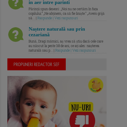
in aer intre parinti
Părinții spun deseori: „Noi nu ne certăm în fața
copilului.” „Ne abținem, ca să fie liniște.” „Avem grijă
să... |
Raspunde | Vezi raspunsuri
Naștere naturală sau prin
cezariană
Bună, Dragi mămici, aș vrea să știu dacă cele care
au născut la peste 38 de ani, ce ați ales: nașterea
naturală sau p... |
Raspunde | Vezi raspunsuri
PROPUNERI REDACTOR SEF