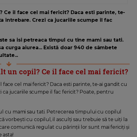
 Ce il face cel mai fericit? Daca esti parinte, te-
a intrebare. Crezi ca jucariile scumpe il fac
ste sa isi petreaca timpul cu tine mami sau tati.
 sa curga aiurea... Există doar 940 de sâmbete
ltate...
lt un copil? Ce il face cel mai fericit?
l face cel mai fericit? Daca esti parinte, te-ai gandit cu
 ca jucariile scumpe il fac fericit? Poate, pentru
l cu mami sau tati. Petrecerea timpului cu copilul
că vorbești cu copilul, il asculți sau trebuie să te uiți la
care comunică regulat cu părinții lor sunt mai fericiți și
e asta!