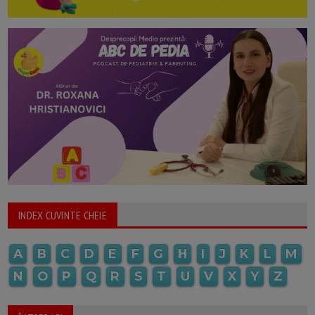
INDEX CUVINTE CHEIE
A
B
C
D
E
F
G
H
I
J
K
L
M
N
O
P
Q
R
S
T
U
V
X
Y
Z