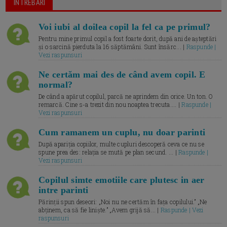
ÎNTREBARI
Voi iubi al doilea copil la fel ca pe primul?
Pentru mine primul copil a fost foarte dorit, după ani de așteptări
și o sarcină pierduta la 16 săptămâni. Sunt însărc... |
Raspunde |
Vezi raspunsuri
Ne certăm mai des de când avem copil. E
normal?
De când a apărut copilul, parcă ne aprindem din orice. Un ton. O
remarcă. Cine s-a trezit din nou noaptea trecuta.... |
Raspunde |
Vezi raspunsuri
Cum ramanem un cuplu, nu doar parinti
După apariția copiilor, multe cupluri descoperă ceva ce nu se
spune prea des: relația se mută pe plan secund. ... |
Raspunde |
Vezi raspunsuri
Copilul simte emotiile care plutesc in aer
intre parinti
Părinții spun deseori: „Noi nu ne certăm în fața copilului.” „Ne
abținem, ca să fie liniște.” „Avem grijă să... |
Raspunde | Vezi
raspunsuri