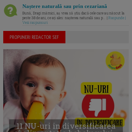
Naștere naturală sau prin cezariană
Bună, Dragi mămici, aș vrea să știu dacă cele care au născut la
peste 38 de ani, ce ați ales: nașterea naturală sau p... |
Raspunde |
Vezi raspunsuri
PROPUNERI REDACTOR SEF
11 NU-uri in diversificarea