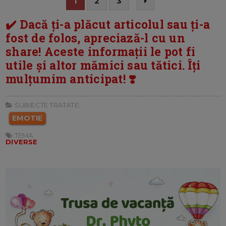
1
2
3
✔️ Dacă ți-a plăcut articolul sau ți-a
fost de folos, apreciază-l cu un
share! Aceste informații le pot fi
utile și altor mămici sau tătici. Îți
mulțumim anticipat! ❣️
SUBIECTE TRATATE:
EMOTIE
TEMA:
DIVERSE