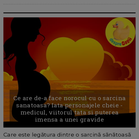
Ce are de-a face norocul cu o sarcina
sanatoasa? Iata personajele cheie -
medicul, viitorul tata si puterea
imensa a unei gravide
Care este legătura dintre o sarcină sănătoasă