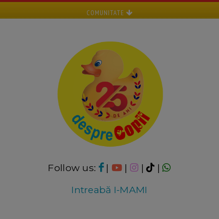
COMUNITATE
Follow us:
|
|
|
|
Intreabă I-MAMI