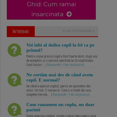
Ghid: Cum ramai
insarcinata
ÎNTREBARI
PUNE O ÎNTREBARE
Voi iubi al doilea copil la fel ca pe
primul?
Pentru mine primul copil a fost foarte dorit, după ani
de așteptări și o sarcină pierduta la 16 săptămâni.
Sunt însărc... |
Raspunde | Vezi raspunsuri
Ne certăm mai des de când avem
copil. E normal?
De când a apărut copilul, parcă ne aprindem din
orice. Un ton. O remarcă. Cine s-a trezit din nou
noaptea trecuta.... |
Raspunde | Vezi raspunsuri
Cum ramanem un cuplu, nu doar
parinti
După apariția copiilor, multe cupluri descoperă ceva