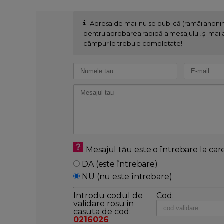
Adresa de mail nu se publică (ramâi anon
pentru aprobarea rapidă a mesajului, și mai al
câmpurile trebuie completate!
Mesajul tău este o întrebare la car
DA (este întrebare)
NU (nu este întrebare)
Introdu codul de
Cod:
validare rosu in
casuta de cod:
0216026