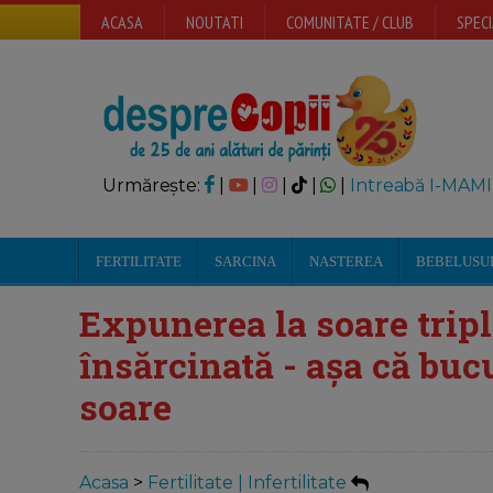
ACASA
NOUTATI
COMUNITATE / CLUB
SPECI
Urmărește:
|
|
|
|
|
Intreabă I-MAMI
FERTILITATE
SARCINA
NASTEREA
BEBELUSU
Expunerea la soare trip
însărcinată - așa că buc
soare
Acasa
>
Fertilitate | Infertilitate