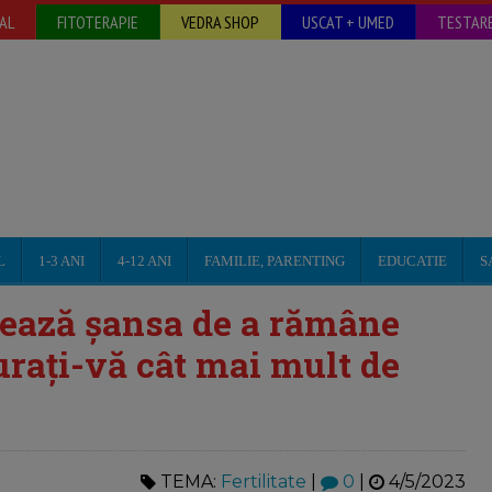
AL
FITOTERAPIE
VEDRA SHOP
USCAT + UMED
TESTARE
L
1-3 ANI
4-12 ANI
FAMILIE, PARENTING
EDUCATIE
S
lează șansa de a rămâne
urați-vă cât mai mult de
TEMA:
Fertilitate
|
0
|
4/5/2023