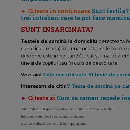
► Citeste in continuare
Sunt fertila
trei intrebari care te pot face mamica
SUNT INSARCINATA?
Testele de sarcină la domiciliu
detectează h
corionică umană) în urină încă de 5 zile înainte
devreme este important! Cu cât știi mai devreme 
tine și de copilul tău în curs de dezvoltare.
Vezi aici
Cele mai utilizate 10 teste de sarc
Interesant de citit
7 Teste de sarcină pe car
► Citeste si
Cum sa raman repede in
autor: redactor Desprecopii.com - toate drepturile rezervate - © 2023
Informatiile sunt oferite de: momjunction.com,
positivehealthwellness.com, babyprepping.com