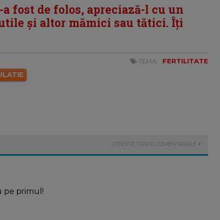
i-a fost de folos, apreciază-l cu un
tile și altor mămici sau tătici. Îți
TEMA:
FERTILITATE
LATIE
CITESTE TOATE COMENTARIILE
u pe primul!