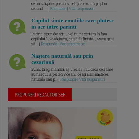
ce nu se spune prea des: relația se mută pe plan
secund. ... |
Raspunde | Vezi raspunsuri
Copilul simte emotiile care plutesc
in aer intre parinti
Părinții spun deseori: „Noi nu ne certăm în fața
copilului.” „Ne abținem, ca să fie liniște.” „Avem grijă
să... |
Raspunde | Vezi raspunsuri
Naștere naturală sau prin
cezariană
Bună, Dragi mămici, aș vrea să știu dacă cele care
au născut la peste 38 de ani, ce ați ales: nașterea
naturală sau p... |
Raspunde | Vezi raspunsuri
PROPUNERI REDACTOR SEF