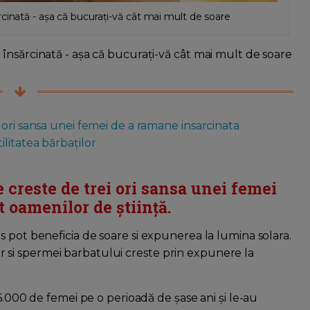
cinată - așa că bucurați-vă cât mai mult de soare
însărcinată - așa că bucurați-vă cât mai mult de soare
 ori sansa unei femei de a ramane insarcinata
litatea bărbaților
 creste de trei ori sansa unei femei
t oamenilor de știință.
 pot beneficia de soare si expunerea la lumina solara.
 dar si spermei barbatului creste prin expunere la
6.000 de femei pe o perioadă de șase ani și le-au