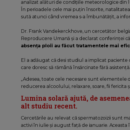
analizat alături de condițiile meteorologice din
În perioadele cele mai puțin însorite, natalitatea 
sută atunci când vremea s-a îmbunătățit, a inf
Dr. Frank Vandekerckhove, un cercetător belgi
Reproducere Umană și a declarat conferinței c
absența ploii au făcut tratamentele mai efic
El a adăugat că desi studiul a implicat paciente c
care doresc să rămână însărcinate fără asistență
„Adesea, toate cele necesare sunt elementele d
reducerea alcoolului, relaxare, soare, fii fericita ș
Lumina solară ajută, de asemenea, 
alt studiu recent.
Cercetările au relevat că spermatozoizii sunt mai 
activi în iulie și august față de ianuarie. Aceasta