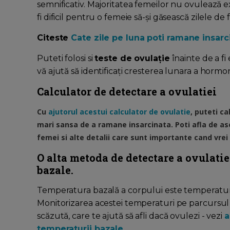
semnificativ. Majoritatea femeilor nu ovulează ex
fi dificil pentru o femeie să-și găsească zilele de 
Citeste
Cate zile pe luna poti ramane insarc
Puteti folosi si
teste de ovulație
înainte de a fi
vă ajută să identificați cresterea lunara a hormo
Calculator de detectare a ovulatiei
Cu
ajutorul acestui calculator de ovulatie
, puteti ca
mari sansa de a ramane insarcinata. Poti afla de as
femei si alte detalii care sunt importante cand vrei
O alta metoda de detectare a ovulatie
bazale.
Temperatura bazală a corpului este temperatura 
Monitorizarea acestei temperaturi pe parcursul 
scăzută, care te ajută să afli dacă ovulezi - vezi
a
temperaturii bazale.