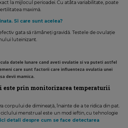
act la mijlocul perioadei. Cu atâta variabilitate, poate
fertilitatea maximă.
inata. Si care sunt acelea?
 efectiv gata să rămâneți gravidă. Testele de ovulație
nului luteinizant.
lcula datele lunare cand aveti ovulatie si va puteti astfel
emeni care sunt factorii care influenteza ovulatia unei
 sa devii mamica.
i este prin monitorizarea temperaturii
corpului de dimineață, înainte de a te ridica din pat.
ciclului menstrual este un mod ieftin, cu tehnologie
ici detali despre cum se face detectarea