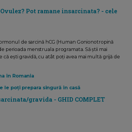
? Ovulez? Pot ramane insarcinata? - cele
ormonul de sarcină hCG (Human Gonionotropină
 de perioada menstruala programata. Să știi mai
că ești gravidă, cu atât poți avea mai multă grijă de
ina in Romania
e le poți prepara singură in casă
sarcinata/gravida - GHID COMPLET