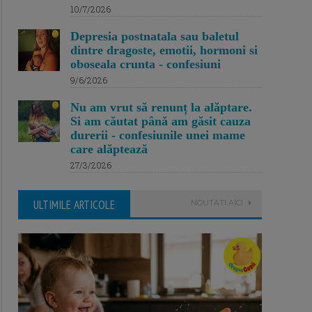
10/7/2026
Depresia postnatala sau baletul
dintre dragoste, emotii, hormoni si
oboseala crunta - confesiuni
9/6/2026
Nu am vrut să renunț la alăptare.
Si am căutat până am găsit cauza
durerii - confesiunile unei mame
care alăptează
27/3/2026
ULTIMILE ARTICOLE
NOUTATI AICI