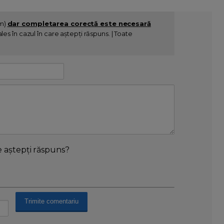
im)
dar completarea corectă este necesară
es în cazul în care aștepți răspuns. | Toate
e aștepți răspuns?