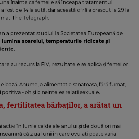
 luna înainte ca femeile să înceapă tratamentul.
a fost de 14 la sută, dar această cifră a crescut la 29 la
ormat The Telegraph.
an a prezentat studiul la Societatea Europeană de
ă
lumina soarelui, temperaturile ridicate și
iente.
are au recurs la FIV, rezultatele se aplică și femeilor
.
e bază. Anume, o alimentatie sanatoasa, fără fumat,
i pozitiva - oh și bineinteles relații sexuale.
fertilitatea bărbaților, a arătat un
activi în lunile calde ale anului și de două ori mai
 înseamnă că ziua lunii în care ovulați poate varia