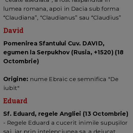
lumea romana, apoi in Dacia sub forma
“Claudiana”, “Claudianus” sau “Claudius”
David
Pomenirea Sfantului Cuv. DAVID,
egumen la Serpukhov (Rusia, +1520) (18
Octombrie)
Origine:
nume Ebraic ce semnifica "De
iubit"
Eduard
Sf. Eduard, regele Angliei (13 Octombrie)
- Regele Eduard a cucerit inimile supuşilor
sai, iar prin inţelepciunea sa, a dejucat