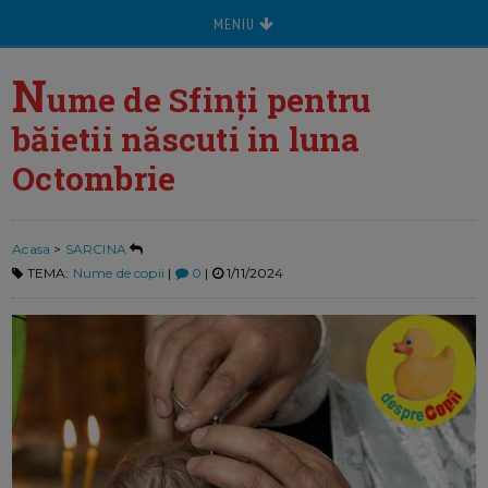
MENIU
N
ume de Sfinți pentru
băietii născuti in luna
Octombrie
Acasa
>
SARCINA
TEMA:
Nume de copii
|
0
|
1/11/2024