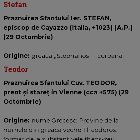
Stefan
Praznuirea Sfantului Ier. STEFAN,
episcop de Cayazzo (Italia, +1023) [A.P.]
(29 Octombrie)
Origine:
greaca „Stephanos” - coroana.
Teodor
Praznuirea Sfantului Cuv. TEODOR,
preot şi stareţ in Vienne (cca +575) (29
Octombrie)
Origine:
nume Grecesc; Provine de la
numele din greaca veche Theodoros,
format de la substantivele theos-zeu,