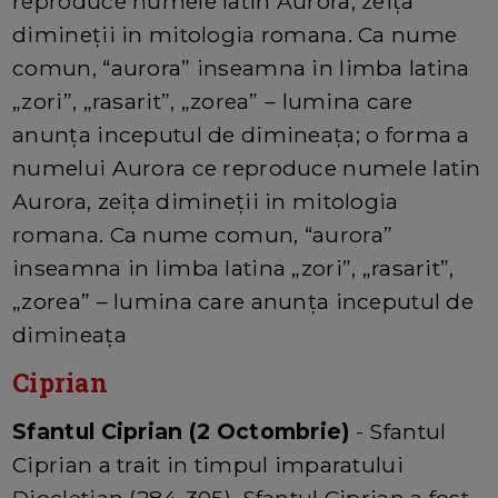
reproduce numele latin Aurora, zeiţa
dimineţii in mitologia romana. Ca nume
comun, “aurora” inseamna in limba latina
„zori”, „rasarit”, „zorea” – lumina care
anunţa inceputul de dimineaţa; o forma a
numelui Aurora ce reproduce numele latin
Aurora, zeiţa dimineţii in mitologia
romana. Ca nume comun, “aurora”
inseamna in limba latina „zori”, „rasarit”,
„zorea” – lumina care anunţa inceputul de
dimineaţa
Ciprian
Sfantul Ciprian (2 Octombrie)
- Sfantul
Ciprian a trait in timpul imparatului
Diocletian (284-305). Sfantul Ciprian a fost