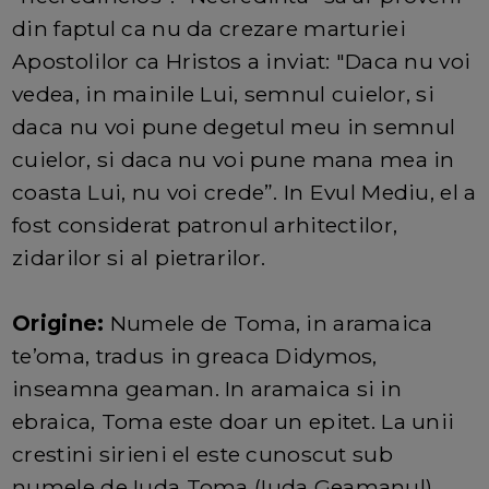
din faptul ca nu da crezare marturiei
Apostolilor ca Hristos a inviat: "Daca nu voi
vedea, in mainile Lui, semnul cuielor, si
daca nu voi pune degetul meu in semnul
cuielor, si daca nu voi pune mana mea in
coasta Lui, nu voi crede”. In Evul Mediu, el a
fost considerat patronul arhitectilor,
zidarilor si al pietrarilor.
Origine:
Numele de Toma, in aramaica
te’oma, tradus in greaca Didymos,
inseamna geaman. In aramaica si in
ebraica, Toma este doar un epitet. La unii
crestini sirieni el este cunoscut sub
numele de Iuda Toma (Iuda Geamanul).