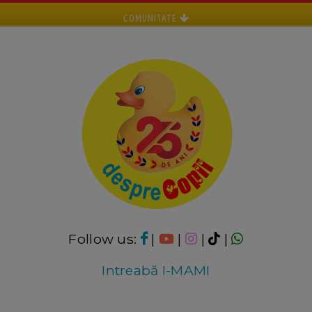
COMUNITATE
Follow us:
|
|
|
|
Intreabă I-MAMI