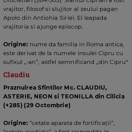
vrajitor, filosof si slujitor al zeului pagan
Apolo din Antiohia Siriei. El leapada
vrajitoria si ajunge episcop.
Origine:
nume da familia in Roma antica,
este derivat de la numele insulei Cipru cu
sufixul „-an”, astfel semnificand „din Cipru"
Claudiu
Praznuirea Sfintilor Mc. CLAUDIU,
ASTERIE, NEON si TEONILLA din Cilicia
(+285) (29 Octombrie)
Origine:
“cetate aparata de fortificaţii”,
“cetate asediata”, a fost raspandita in