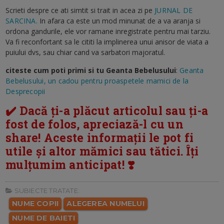
Scrieti despre ce ati simtit si trait in acea zi pe
JURNAL DE
SARCINA.
In afara ca este un mod minunat de a va aranja si
ordona gandurile, ele vor ramane inregistrate pentru mai tarziu.
Va fi reconfortant sa le cititi la implinerea unui anisor de viata a
puiului dvs, sau chiar cand va sarbatori majoratul.
citeste cum poti primi si tu Geanta Bebelusului
:
Geanta
Bebelusului, un cadou pentru proaspetele mamici de la
Desprecopii
✔️ Dacă ți-a plăcut articolul sau ți-a
fost de folos, apreciază-l cu un
share! Aceste informații le pot fi
utile și altor mămici sau tătici. Îți
mulțumim anticipat! ❣️
SUBIECTE TRATATE:
NUME COPII
ALEGEREA NUMELUI
NUME DE BAIETI