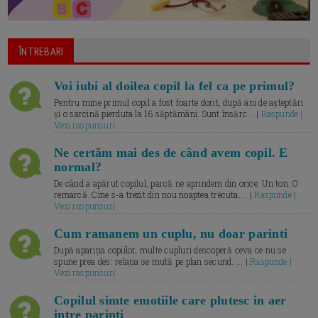
ÎNTREBARI
Voi iubi al doilea copil la fel ca pe primul?
Pentru mine primul copil a fost foarte dorit, după ani de așteptări
și o sarcină pierduta la 16 săptămâni. Sunt însărc... |
Raspunde |
Vezi raspunsuri
Ne certăm mai des de când avem copil. E
normal?
De când a apărut copilul, parcă ne aprindem din orice. Un ton. O
remarcă. Cine s-a trezit din nou noaptea trecuta.... |
Raspunde |
Vezi raspunsuri
Cum ramanem un cuplu, nu doar parinti
După apariția copiilor, multe cupluri descoperă ceva ce nu se
spune prea des: relația se mută pe plan secund. ... |
Raspunde |
Vezi raspunsuri
Copilul simte emotiile care plutesc in aer
intre parinti