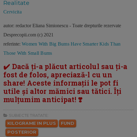
Realitate
Cervicita
autor: redactor Eliana Simionescu - Toate drepturile rezervate
Desprecopii.com (c) 2021
referinte:
Women With Big Bums Have Smarter Kids Than
Those With Small Bums
✔️ Dacă ți-a plăcut articolul sau ți-a
fost de folos, apreciază-l cu un
share! Aceste informații le pot fi
utile și altor mămici sau tătici. Îți
mulțumim anticipat! ❣️
SUBIECTE TRATATE:
KILOGRAME IN PLUS
FUND
POSTERIOR