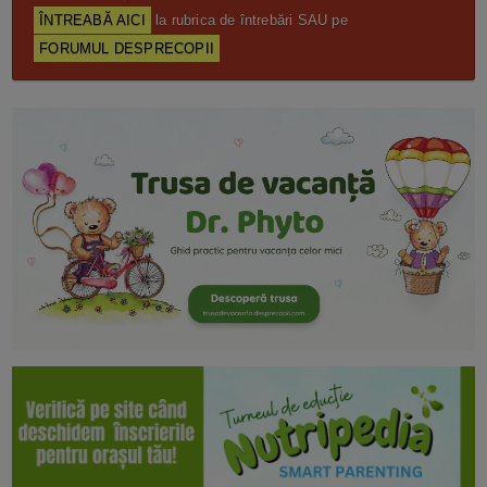
ÎNTREABĂ AICI
la rubrica de întrebări SAU pe
FORUMUL DESPRECOPII