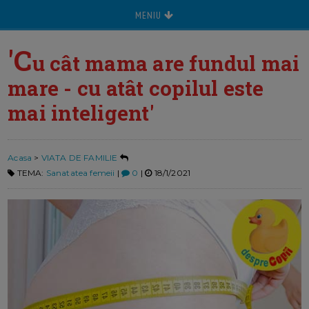
MENIU
'C
u cât mama are fundul mai
mare - cu atât copilul este
mai inteligent'
Acasa
>
VIATA DE FAMILIE
TEMA:
Sanatatea femeii
|
0
|
18/1/2021