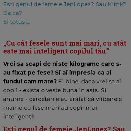
Esti genul de femeie JenLopez? Sau KimK?
De ce?
Si totusi...
„Cu cât fesele sunt mai mari, cu atât
este mai inteligent copilul tău”
Vrei sa scapi de niste kilograme care s-
au fixat pe fese? Si ai impresia ca ai
fundul cam mare?
Ei bine, daca vrei sa ai
copii - exista o veste buna in asta. Si
anume - cercetările au arătat că viitoarele
mame cu fese mari au copii mai
inteligenți!
Esti genul de femeie JenLopez? Sau