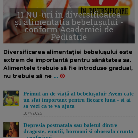
11 NU-uri in diversificarea
și alimentația bebelușului -
conform Academiei de
Pediatrie
16/7/2026
AUTOR: EDITOR DC.
Diversificarea alimentației bebelușului este
extrem de importantă pentru sănătatea sa.
Alimentele trebuie să fie introduse gradual,
nu trebuie să ne
...
Primul an de viață al bebelușului: Avem cate
un sfat important pentru fiecare luna - si ai
sa vezi ca te va ajuta
10/7/2026
Depresia postnatala sau baletul dintre
dragoste, emotii, hormoni si oboseala crunta
- confesiuni