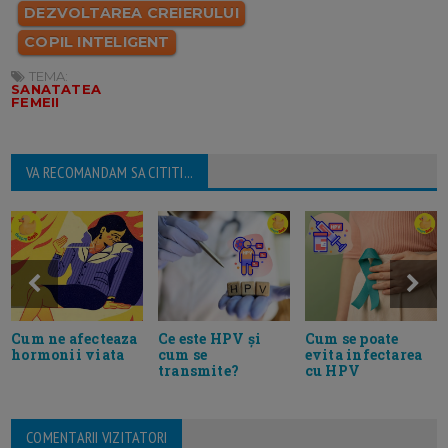
DEZVOLTAREA CREIERULUI
COPIL INTELIGENT
TEMA:
SANATATEA
FEMEII
VA RECOMANDAM SA CITITI...
Ce este HPV și
Cum se poate
Cum ne afecteaza
cum se
evita infectarea
hormonii viata
transmite?
cu HPV
COMENTARII VIZITATORI