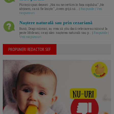
Părinții spun deseori: „Noi nu ne certăm în fața copilului.” „Ne
abținem, ca să fie liniște.” „Avem grijă să... |
Raspunde | Vezi
raspunsuri
Naștere naturală sau prin cezariană
Bună, Dragi mămici, aș vrea să știu dacă cele care au născut la
peste 38 de ani, ce ați ales: nașterea naturală sau p... |
Raspunde |
Vezi raspunsuri
PROPUNERI REDACTOR SEF