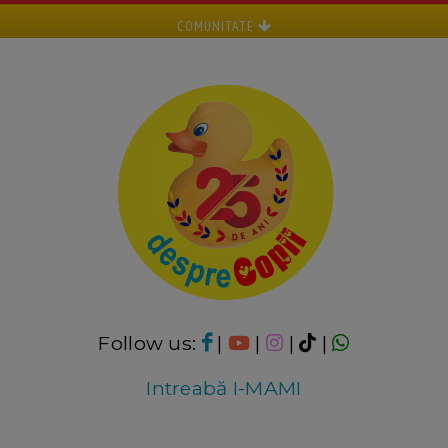
COMUNITATE
Follow us:
|
|
|
|
Intreabă I-MAMI