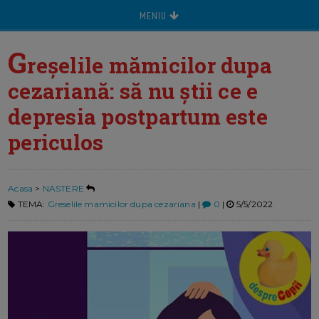
MENIU
G
reșelile mămicilor dupa
cezariană: să nu știi ce e
depresia postpartum este
periculos
Acasa
>
NASTERE
TEMA:
Greselile mamicilor dupa cezariana
|
0
|
5/5/2022