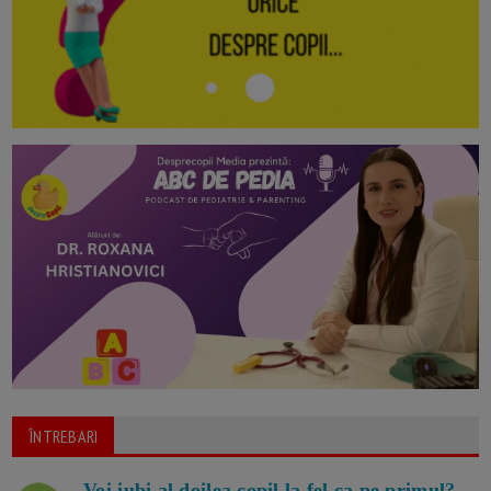
ÎNTREBARI
Voi iubi al doilea copil la fel ca pe primul?