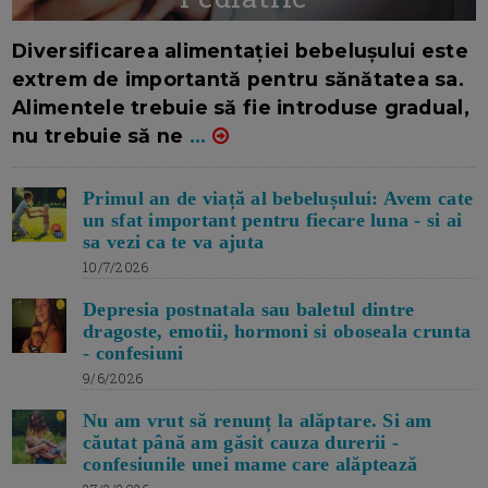
16/7/2026
AUTOR: EDITOR DC.
Diversificarea alimentației bebelușului este
extrem de importantă pentru sănătatea sa.
Alimentele trebuie să fie introduse gradual,
nu trebuie să ne
...
Primul an de viață al bebelușului: Avem cate
un sfat important pentru fiecare luna - si ai
sa vezi ca te va ajuta
10/7/2026
Depresia postnatala sau baletul dintre
dragoste, emotii, hormoni si oboseala crunta
- confesiuni
9/6/2026
Nu am vrut să renunț la alăptare. Si am
căutat până am găsit cauza durerii -
confesiunile unei mame care alăptează