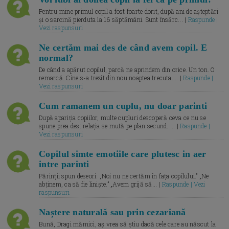
Pentru mine primul copil a fost foarte dorit, după ani de așteptări
și o sarcină pierduta la 16 săptămâni. Sunt însărc... |
Raspunde |
Vezi raspunsuri
Ne certăm mai des de când avem copil. E
normal?
De când a apărut copilul, parcă ne aprindem din orice. Un ton. O
remarcă. Cine s-a trezit din nou noaptea trecuta.... |
Raspunde |
Vezi raspunsuri
Cum ramanem un cuplu, nu doar parinti
După apariția copiilor, multe cupluri descoperă ceva ce nu se
spune prea des: relația se mută pe plan secund. ... |
Raspunde |
Vezi raspunsuri
Copilul simte emotiile care plutesc in aer
intre parinti
Părinții spun deseori: „Noi nu ne certăm în fața copilului.” „Ne
abținem, ca să fie liniște.” „Avem grijă să... |
Raspunde | Vezi
raspunsuri
Naștere naturală sau prin cezariană
Bună, Dragi mămici, aș vrea să știu dacă cele care au născut la