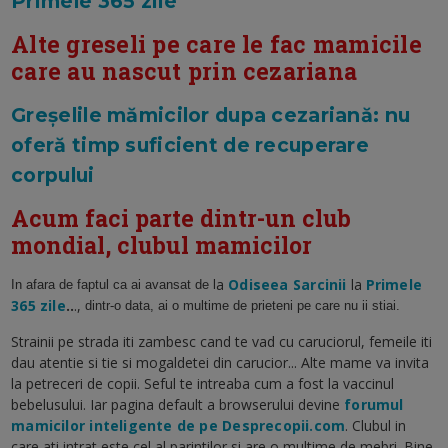
Primele 365 zile
Alte greseli pe care le fac mamicile
care au nascut prin cezariana
Greșelile mămicilor dupa cezariană: nu
oferă timp suficient de recuperare
corpului
Acum faci parte dintr-un club
mondial, clubul mamicilor
a
Odiseea Sarcinii
la
Primele
In afara de faptul ca ai avansat de l
365 zile
..
.,
dintr-o data, ai o multime de prieteni pe care nu ii stiai.
Strainii pe strada iti zambesc cand te vad cu caruciorul, femeile iti
dau atentie si tie si mogaldetei din carucior... Alte mame va invita
la petreceri de copii. Seful te intreaba cum a fost la vaccinul
bebelusului. Iar pagina default a browserului devine
forumul
mamicilor inteligente de pe Desprecopii.com
. Clubul in
care ati intrat este cel al parintilor si are o multime de mebri. Bine