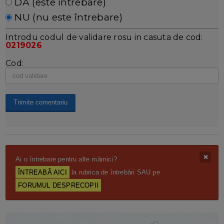
DA (este întrebare)
NU (nu este întrebare)
Introdu codul de validare rosu in casuta de cod:
0219026
Cod:
Ai o întrebare pentru alte mămici?
ÎNTREABĂ AICI
la rubrica de întrebări SAU pe
FORUMUL DESPRECOPII