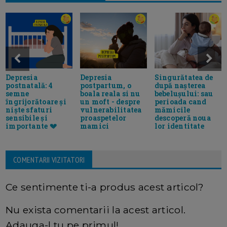
Depresia
Depresia
Singurătatea de
postnatală: 4
postpartum, o
după nașterea
semne
boala reala si nu
bebelușului: sau
îngrijorătoare și
un moft - despre
perioada cand
niște sfaturi
vulnerabilitatea
mămicile
sensibile și
proaspetelor
descoperă noua
importante 💔
mamici
lor identitate
COMENTARII VIZITATORI
Ce sentimente ti-a produs acest articol?
Nu exista comentarii la acest articol.
Adauga-l tu pe primul!