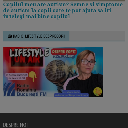
Copilul meu are autism? Semne si simptome
de autism la copii care te pot ajuta sa iti
intelegi mai bine copilul
📻 RADIO: LIFESTYLE DESPRECOPII
DESPRE NOI