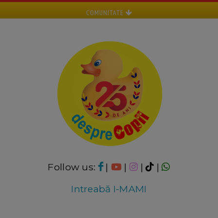
COMUNITATE
Follow us:
|
|
|
|
Intreabă I-MAMI