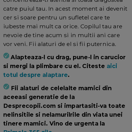
catre puiul tau. In acest moment ai devenit
cer si soare pentru un sufletel care te
iubeste mai mult ca orice. Copilul tau are
nevoie de tine acum si in multii ani care
vor veni. Fii alaturi de el si fii puternica.
Alapteaza-l cu drag, pune-l in carucior
si mergi la plimbare cu el. Citeste
aici
totul despre alaptare
.
Fii alaturi de celelalte mamici din
aceeasi generatie de la
Desprecopii.com si impartasiti-va toate
nelinsitile si nelamurilrile din viata unei
tinere mamici. Vino de urgenta la