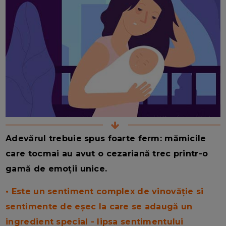
Adevărul trebuie spus foarte ferm: mămicile
care tocmai au avut o cezariană trec printr-o
gamă de emoții unice.
• Este un sentiment complex de vinovăție si
sentimente de eșec la care se adaugă un
ingredient special - lipsa sentimentului