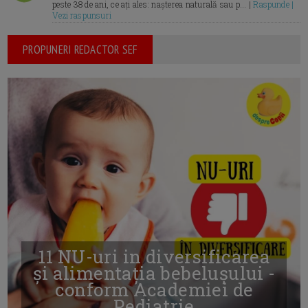
peste 38 de ani, ce ați ales: nașterea naturală sau p... |
Raspunde |
Vezi raspunsuri
PROPUNERI REDACTOR SEF
11 NU-uri in diversificarea
și alimentația bebelușului -
conform Academiei de
Pediatrie