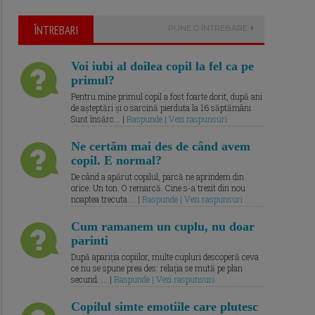
ÎNTREBARI
PUNE O ÎNTREBARE
Voi iubi al doilea copil la fel ca pe
primul?
Pentru mine primul copil a fost foarte dorit, după ani
de așteptări și o sarcină pierduta la 16 săptămâni.
Sunt însărc... |
Raspunde | Vezi raspunsuri
Ne certăm mai des de când avem
copil. E normal?
De când a apărut copilul, parcă ne aprindem din
orice. Un ton. O remarcă. Cine s-a trezit din nou
noaptea trecuta.... |
Raspunde | Vezi raspunsuri
Cum ramanem un cuplu, nu doar
parinti
După apariția copiilor, multe cupluri descoperă ceva
ce nu se spune prea des: relația se mută pe plan
secund. ... |
Raspunde | Vezi raspunsuri
Copilul simte emotiile care plutesc