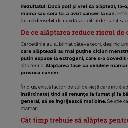
Rezultatul: Dacă poți și vrei să alăptezi, fă
mama sau sora ta, a avut cancer la sân.
Este
formă deosebit de rapidă sau dificil de tratat sa
De ce alăptarea reduce riscul d
Cercetările au subliniat câteva teorii, deși niciu
care alăptează au mai puține cicluri menstru
puțin expuse la estrogeni, care s-a dovedit
altă teorie:
Alăptarea face ca celulele mamare
provoca cancer
.
În plus, există factori de stil de viață care intră a
însărcinate) tind să renunțe la fumat și la 
general, să se îngrijească mai bine.
Se știe c
mamar.
Cât timp trebuie să alăptez pentr