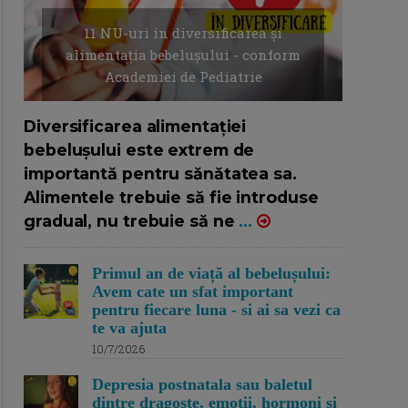
11 NU-uri in diversificarea și
alimentația bebelușului - conform
Academiei de Pediatrie
16/7/2026
AUTOR: EDITOR DC.
Diversificarea alimentației
bebelușului este extrem de
importantă pentru sănătatea sa.
Alimentele trebuie să fie introduse
gradual, nu trebuie să ne
...
Primul an de viață al bebelușului:
Avem cate un sfat important
pentru fiecare luna - si ai sa vezi ca
te va ajuta
10/7/2026
Depresia postnatala sau baletul
dintre dragoste, emotii, hormoni si