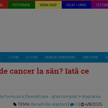
AL
FITOTERAPIE
VEDRA SHOP
USCAT + UMED
TESTARE
L
1-3 ANI
4-12 ANI
FAMILIE, PARENTING
EDUCATIE
S
de cancer la sân? Iată ce
te formula si Diversificare - ghid complet
>
Alaptarea
TEMA:
Beneficiile alaptarii
|
0
|
4/8/2025