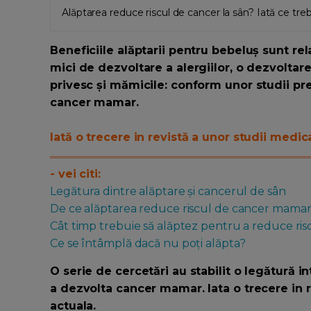
Alăptarea reduce riscul de cancer la sân? Iată ce trebu
Beneficiile alăptarii pentru bebeluș sunt rel
mici de dezvoltare a alergiilor, o dezvoltare
privesc și mămicile: conform unor studii pre
cancer mamar.
Iată o trecere in revistă a unor studii medi
- vei citi:
Legătura dintre alăptare și cancerul de sân
De ce alăptarea reduce riscul de cancer mama
Cât timp trebuie să alăptez pentru a reduce ris
Ce se întâmplă dacă nu poți alăpta?
O serie de cercetări au stabilit o legătură i
a dezvolta cancer mamar. Iata o trecere in rev
actuala.