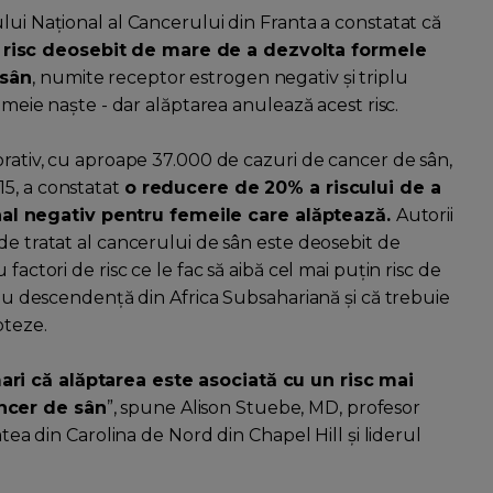
lui Național al Cancerului din Franta a constatat că
 risc deosebit de mare de a dezvolta formele
 sân
, numite receptor estrogen negativ și triplu
femeie naște - dar alăptarea anulează acest risc.
orativ, cu aproape 37.000 de cazuri de cancer de sân,
15, a constatat
o reducere de 20% a riscului de a
al negativ pentru femeile care alăptează.
Autorii
de tratat al cancerului de sân este deosebit de
factori de risc ce le fac să aibă cel mai puțin risc de
 sau descendență din Africa Subsahariană și că trebuie
pteze.
ari că alăptarea este asociată cu un risc mai
ancer de sân
”, spune Alison Stuebe, MD, profesor
atea din Carolina de Nord din Chapel Hill și liderul