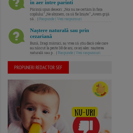
in aer intre parinti
Părinții spun deseori: „Noi nu ne certăm în fața
copilului.” „Ne abținem, ca să fie liniște.” „Avem grijă
să... |
Raspunde | Vezi raspunsuri
Naștere naturală sau prin
cezariană
Bună, Dragi mămici, aș vrea să știu dacă cele care
au născut la peste 38 de ani, ce ați ales: nașterea
naturală sau p... |
Raspunde | Vezi raspunsuri
PROPUNERI REDACTOR SEF