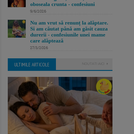
oboseala crunta - confesiuni
9/6/2026
Nu am vrut să renunț la alăptare.
Si am căutat până am găsit cauza
durerii - confesiunile unei mame
care alăptează
27/3/2026
ULTIMILE ARTICOLE
NOUTATI AICI