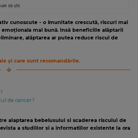
ie să știi.
ativ cunoscute - o imunitate crescută, riscuri mai
 emoționala mai bună. Insă beneficiile alăptarii
liminare, alăptarea ar putea reduce riscul de
cale și care sunt recomandările.
r?
cul de cancer?
ntre alaptarea bebelusului si scaderea riscului de
ista a studiilor si a informatiilor existente la ora