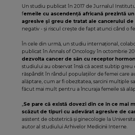
Un studiu publicat în 2017 de Jurnalul Institutu
f
emeile cu ascendență africană prezintă un
agresive și greu de tratat ale cancerului de
negativ - și riscul crește de fapt atunci când o 
În cele din urmă, un studiu internațional, colab
publicat în Annals of Oncology în octombrie 20
dezvolta cancer de sân cu receptor hormon
studiului au observat însă că acest subtip greu 
răspândit în rândul populațiilor de femei care au 
alăptare, cum ar fi obezitatea, sarcini multiple
făcut mai mult pentru a încuraja femeile să ală
„
Se pare că există dovezi din ce în ce mai m
scăzut de tipuri cu adevărat agresive de c
asistent de obstetrică și ginecologie la Universit
autor al studiului Arhivelor Medicinii Interne.