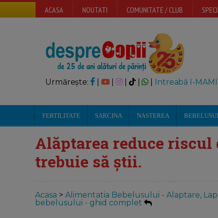
ACASA
NOUTATI
COMUNITATE / CLUB
SPECI
Urmărește:
|
|
|
|
|
Intreabă I-MAMI
FERTILITATE
SARCINA
NASTEREA
BEBELUSU
Alăptarea reduce riscul 
trebuie să știi.
Acasa
>
Alimentatia Bebelusului - Alaptare, Lap
bebelusului - ghid complet