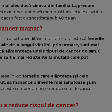
-o, mai ales dacă cineva din familia ta, precum
 și mai important dacă membrul familiei tale a avut o
u dacă a fost diagnosticată sub 40 de ani.
e cancer mamar?
na nu a fost dovedită in totalitate. Una este că
femeile
ale de-a lungul vieții și, prin urmare, sunt mai
 că alimentează unele tipuri de cancer de sân.
O
 să fie mai rezistente la mutații care pot
desea în joc:
femeile care alăptează (și cele
băut, să mănânce alimente mai sănătoase și, în
ă aceste comportamente reduc riscul de cancer
u a reduce riscul de cancer?