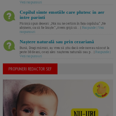
Vezi raspunsuri
Copilul simte emotiile care plutesc in aer
intre parinti
Părinții spun deseori: „Noi nu ne certăm în fața copilului.” „Ne
abținem, ca să fie liniște.” „Avem grijă să... |
Raspunde | Vezi
raspunsuri
Naștere naturală sau prin cezariană
Bună, Dragi mămici, aș vrea să știu dacă cele care au născut la
peste 38 de ani, ce ați ales: nașterea naturală sau p... |
Raspunde |
Vezi raspunsuri
PROPUNERI REDACTOR SEF