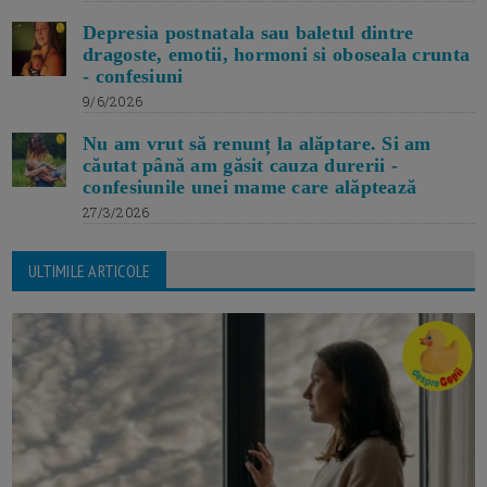
Depresia postnatala sau baletul dintre
dragoste, emotii, hormoni si oboseala crunta
- confesiuni
9/6/2026
Nu am vrut să renunț la alăptare. Si am
căutat până am găsit cauza durerii -
confesiunile unei mame care alăptează
27/3/2026
ULTIMILE ARTICOLE