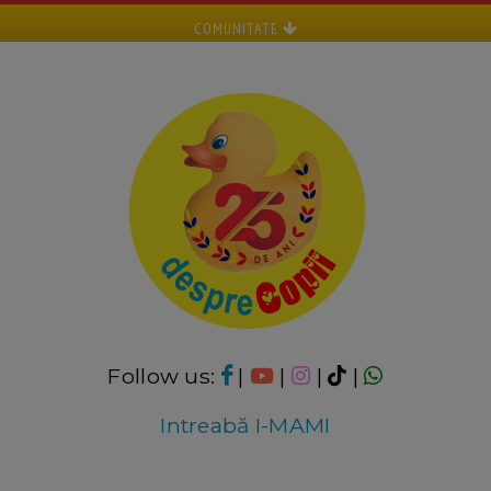
COMUNITATE
Follow us:
|
|
|
|
Intreabă I-MAMI