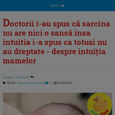
MENIU
D
octorii i-au spus că sarcina
nu are nici o sansă insa
intuitia i-a spus ca totusi nu
au dreptate - despre intuiția
mamelor
Acasa
>
SARCINA
TEMA:
Pierderea sarcinii
|
0
|
20/1/2025