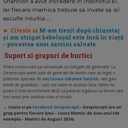
Shannon a avut încredere în instinctul ei.
Iar fiecare mamica trebuie sa invete sa isi
asculte intuitia ...
► Citeste si
M-am trezit după chiuretaj
și am strigat bebelușul este încă în viață
- povestea unei sarcini salvate
Suport si grupuri de burtici
Sfatul nostru este sa comunicati cu colegele de generatie. La
Desprecopii avem sute de generatii de burtici care au legat o
prietenie speciala.
In sectiunea Odiseea Sarcinii
,
veti gasi
listele de gravidute - care vor naste in aceeasi luna. Nimic nu
poate fi mai reconfortant decit sa pastrati legatura cu femei care
trec exact prin aceleasi stari si emotii.
→ Cauta si pe
Facebook Desprecopii
- Desprecopii are un
grup pentru fiecare luna - cauta Mamici de
luna anul
(de
exemplu - Mamici de August 2024)