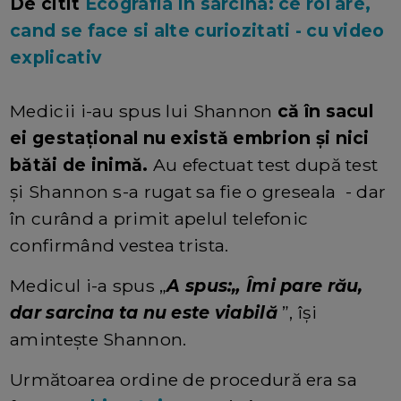
De citit
Ecografia in sarcina: ce rol are,
cand se face si alte curiozitati - cu video
explicativ
Medicii i-au spus lui Shannon
că în sacul
ei gestațional nu există embrion și nici
bătăi de inimă.
Au efectuat test după test
și Shannon s-a rugat sa fie o greseala - dar
în curând a primit apelul telefonic
confirmând vestea trista.
Medicul i-a spus „
A spus:„ Îmi pare rău,
dar sarcina ta nu este viabilă
”, își
amintește Shannon.
Următoarea ordine de procedură era sa