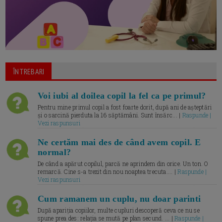
ÎNTREBARI
Voi iubi al doilea copil la fel ca pe primul?
Pentru mine primul copil a fost foarte dorit, după ani de așteptări
și o sarcină pierduta la 16 săptămâni. Sunt însărc... |
Raspunde |
Vezi raspunsuri
Ne certăm mai des de când avem copil. E
normal?
De când a apărut copilul, parcă ne aprindem din orice. Un ton. O
remarcă. Cine s-a trezit din nou noaptea trecuta.... |
Raspunde |
Vezi raspunsuri
Cum ramanem un cuplu, nu doar parinti
După apariția copiilor, multe cupluri descoperă ceva ce nu se
spune prea des: relația se mută pe plan secund. ... |
Raspunde |