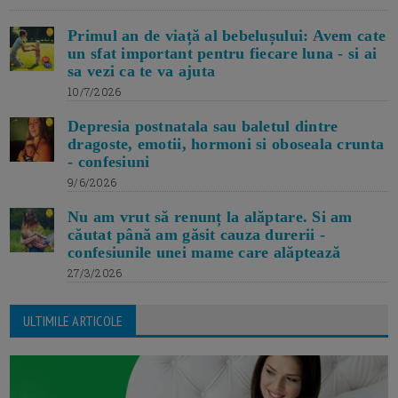
Primul an de viață al bebelușului: Avem cate
un sfat important pentru fiecare luna - si ai
sa vezi ca te va ajuta
10/7/2026
Depresia postnatala sau baletul dintre
dragoste, emotii, hormoni si oboseala crunta
- confesiuni
9/6/2026
Nu am vrut să renunț la alăptare. Si am
căutat până am găsit cauza durerii -
confesiunile unei mame care alăptează
27/3/2026
ULTIMILE ARTICOLE