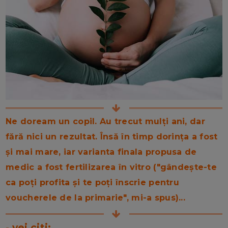
Ne doream un copil. Au trecut mulți ani, dar
fără nici un rezultat. Însă în timp dorința a fost
și mai mare, iar varianta finala propusa de
medic a fost fertilizarea în vitro ("gândește-te
ca poți profita și te poți înscrie pentru
voucherele de la primarie", mi-a spus)...
- vei citi: