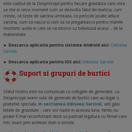
este cadoul de la Desprecopii pentru fiecare graviduta care vrea
sa stie in orice moment cum se dezvolta fatul din burtica, cum
creste, ce teste de sarcina urmeaza, ce pericole poate aduce
sarcina, cum sa nasca si cum sa se pregateasca pentru marele
moment: acela in care se va intorce cu bebelusul acasa ... de la
maternitate.
► Descarca aplicatia pentru sisteme Android aici:
Odiseea
Sarcinii.
►
Descarca aplicatia pentru IOS aici:
Odiseea Sarcinii.
Suport si grupuri de burtici
Sfatul nostru este sa comunicati cu colegele de generatie. La
Desprecopii avem sute de generatii de burtici care au legat o
prietenie speciala.
In sectiunea Odiseea Sarcinii,
veti gasi
listele de gravidute - care vor naste in aceeasi luna. Nimic nu
poate fi mai reconfortant decit sa pastrati legatura cu femei care
trec exact prin aceleasi stari si emotii.