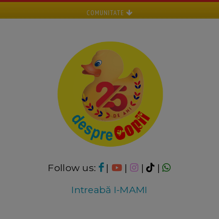
COMUNITATE
Follow us:
|
|
|
|
Intreabă I-MAMI