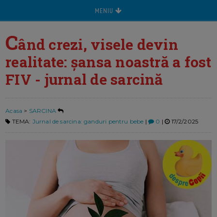
MENIU
C
ând crezi, visele devin
realitate: șansa noastră a fost
FIV - jurnal de sarcină
Acasa
>
SARCINA
TEMA:
Jurnal de sarcina: ganduri pentru bebe
|
0
|
17/2/2025