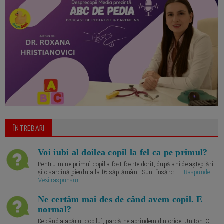
ÎNTREBARI
Voi iubi al doilea copil la fel ca pe primul?
Pentru mine primul copil a fost foarte dorit, după ani de așteptări
și o sarcină pierduta la 16 săptămâni. Sunt însărc... |
Raspunde |
Vezi raspunsuri
Ne certăm mai des de când avem copil. E
normal?
De când a apărut copilul, parcă ne aprindem din orice. Un ton. O