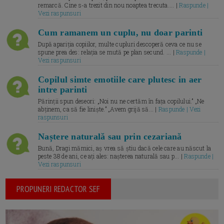
remarcă. Cine s-a trezit din nou noaptea trecuta.... |
Raspunde |
Vezi raspunsuri
Cum ramanem un cuplu, nu doar parinti
După apariția copiilor, multe cupluri descoperă ceva ce nu se
spune prea des: relația se mută pe plan secund. ... |
Raspunde |
Vezi raspunsuri
Copilul simte emotiile care plutesc in aer
intre parinti
Părinții spun deseori: „Noi nu ne certăm în fața copilului.” „Ne
abținem, ca să fie liniște.” „Avem grijă să... |
Raspunde | Vezi
raspunsuri
Naștere naturală sau prin cezariană
Bună, Dragi mămici, aș vrea să știu dacă cele care au născut la
peste 38 de ani, ce ați ales: nașterea naturală sau p... |
Raspunde |
Vezi raspunsuri
PROPUNERI REDACTOR SEF