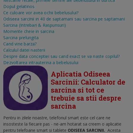
Miscarile fetale, primele semne ale bebelusului in burtica
Dopul gelatinos
Ce culoare vor avea ochii bebelusului?
Odiseea sarcinii in 40 de saptamani sau sarcina pe saptamani
Sarcina (Intrebari & Raspunsuri)
Momente cheie in sarcina
Sarcina prelungita
Cand vine barza?
Calculul datei nasterii
Despre data conceptiei sau cand exact se va naste copilul?
Dezvoltarea intrauterina a bebelusului
Aplicatia Odiseea
Sarcinii: Calculator de
sarcina si tot ce
trebuie sa stii despre
sarcina
Pentru in zilele noastre, telefonul smart este cel care ne
insosteste la fiecare pas - ne-am hotarat sa creem o aplicatie
pentru telefoane smart si tablete
ODISEEA SARCINII
.
Acesta