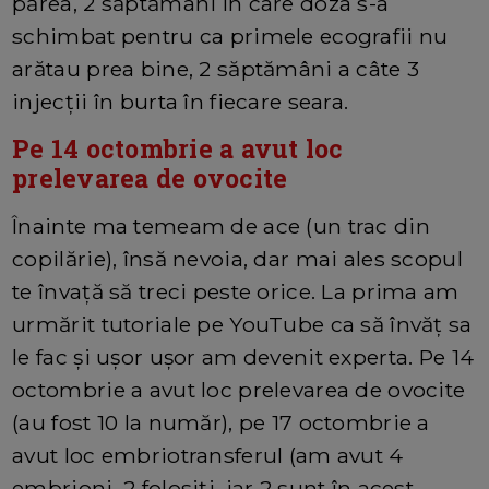
părea, 2 săptămâni în care doza s-a
schimbat pentru ca primele ecografii nu
arătau prea bine, 2 săptămâni a câte 3
injecții în burta în fiecare seara.
Pe 14 octombrie a avut loc
prelevarea de ovocite
Înainte ma temeam de ace (un trac din
copilărie), însă nevoia, dar mai ales scopul
te învață să treci peste orice. La prima am
urmărit tutoriale pe YouTube ca să învăț sa
le fac și ușor ușor am devenit experta. Pe 14
octombrie a avut loc prelevarea de ovocite
(au fost 10 la număr), pe 17 octombrie a
avut loc embriotransferul (am avut 4
embrioni, 2 folosiți, iar 2 sunt în acest