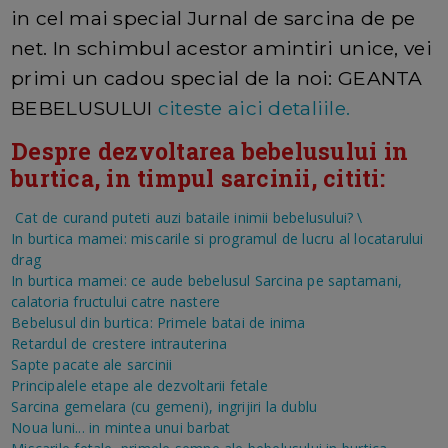
in cel mai special Jurnal de sarcina de pe
net. In schimbul acestor amintiri unice, vei
primi un cadou special de la noi: GEANTA
BEBELUSULUI
citeste aici detaliile.
Despre dezvoltarea bebelusului in
burtica, in timpul sarcinii, cititi:
Cat de curand puteti auzi bataile inimii bebelusului?
\
In burtica mamei: miscarile si programul de lucru al locatarului
drag
In burtica mamei: ce aude bebelusul
Sarcina pe saptamani,
calatoria fructului catre nastere
Bebelusul din burtica: Primele batai de inima
Retardul de crestere intrauterina
Sapte pacate ale sarcinii
Principalele etape ale dezvoltarii fetale
Sarcina gemelara (cu gemeni), ingrijiri la dublu
Noua luni... in mintea unui barbat