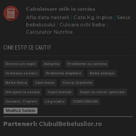
Calculatoare utile in sarcina
Afla data nasterii
|
Cate Kg. in plus
|
Sexul
bebelusului
|
Culoare ochi bebe
|
Calculator Nutritie
CINE ESTI? CE CAUTI?
Doresc un copil
Adoptia
Probleme cu sarcina
Urmeaza sa nasc
Probleme alaptare
Bebe plange
Bebe febra
Caut bona
Cresa, Gradinta
Mergem la scoala
Copil bolnav
Copii cu nevoi speciale
Gemeni, Tripleti
Legislativ
CONCURSURI
Modifică Setările
Parteneri:
ClubulBebelusilor.ro