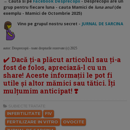
→ Cauta si pe
Facebook Desprecopii
- Desprecopii are un
grup pentru fiecare luna - cauta Mamici de
luna anul
(de
exemplu - Mamici de Octombrie 2025)
Vino pe grupul nostru secret -
JURNAL DE SARCINA
autor: Desprecopii - toate drepturile rezervate (c) 2025
✔️ Dacă ți-a plăcut articolul sau ți-a
fost de folos, apreciază-l cu un
share! Aceste informații le pot fi
utile și altor mămici sau tătici. Îți
mulțumim anticipat! ❣️
SUBIECTE TRATATE:
INFERTILITATE
FIV
FERTILIZARE IN VITRO
OVOCITE