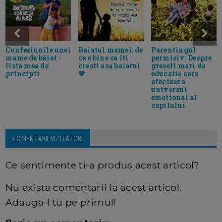
Parentingul
Confesiunile unei
Baiatul mamei: de
permisiv: Despre
mame de băiat -
ce e bine sa iti
greseli mari de
lista mea de
cresti asa baiatul
educatie care
principii
💙
afecteaza
universul
emotional al
copilului
COMENTARII VIZITATORI
Ce sentimente ti-a produs acest articol?
Nu exista comentarii la acest articol.
Adauga-l tu pe primul!