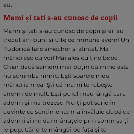
eu.
Mami și tati s-au cunosc de copii
Mami și tati s-au cunosc de copii și ei, au
trecut ani buni și uite ce minune avem! Un
Tudorică tare smecher și alintat. Ma
mândresc cu voi! Mai ales cu tine bebe.
Chiar dacă semeni mai puțin cu mine asta
nu schimba nimic. Ești soarele meu,
mândria mea! Ști că mami te iubește
enorm de mult. Ești puiul meu lângă care
adorm și ma trezesc. Nu-ți pot scrie în
cuvinte ce sentimente ma învăluie după ce
adormi și mi dai mânuțele prin somn sa ți
le pup. Când te mângâi pe față și te