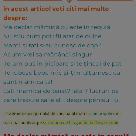
in acest articol veti citi mai multe
despre:
Ma declar mămică cu acte în regulă
Nu știu cum poți fii atat de dulce
Mami și tati s-au cunosc de copii
Acum vrei sa mănânci singur
Te-am pus în picioare și te țineai de pat
Te iubesc bebe mic și-ți mulțumesc ca
sunt mămica ta!
Esti mamica de baiat? Iata 7 lucruri pe
care trebuie sa le stii despre penisul lui
- fragmente din jurnalul de sarcina al mamicii
nicoopoliciuc
-
material publicat pe
sectiunea de bloguri de la Desprecopii