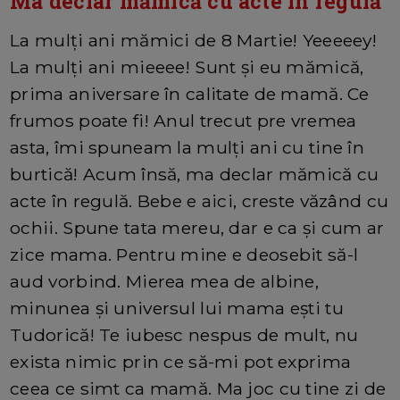
Ma declar mămică cu acte în regulă
La mulți ani mămici de 8 Martie! Yeeeeey!
La mulți ani mieeee! Sunt și eu mămică,
prima aniversare în calitate de mamă. Ce
frumos poate fi! Anul trecut pre vremea
asta, îmi spuneam la mulți ani cu tine în
burtică! Acum însă, ma declar mămică cu
acte în regulă. Bebe e aici, creste văzând cu
ochii. Spune tata mereu, dar e ca și cum ar
zice mama. Pentru mine e deosebit să-l
aud vorbind. Mierea mea de albine,
minunea și universul lui mama ești tu
Tudorică! Te iubesc nespus de mult, nu
exista nimic prin ce să-mi pot exprima
ceea ce simt ca mamă. Ma joc cu tine zi de