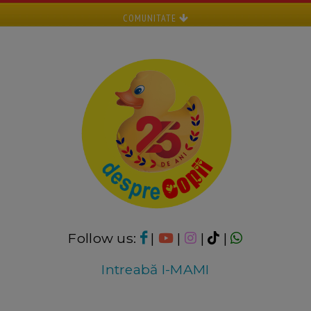
COMUNITATE
Follow us:
|
|
|
|
Intreabă I-MAMI