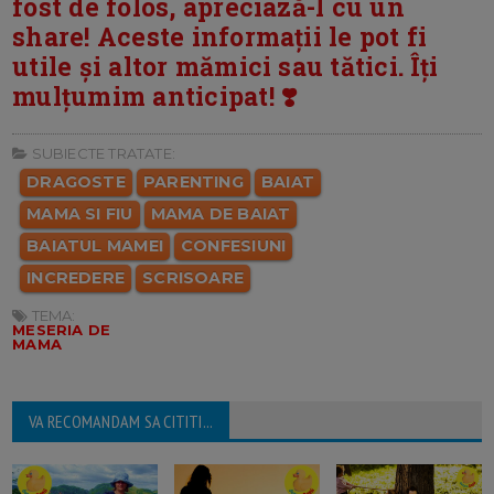
fost de folos, apreciază-l cu un
share! Aceste informații le pot fi
utile și altor mămici sau tătici. Îți
mulțumim anticipat! ❣️
SUBIECTE TRATATE:
DRAGOSTE
PARENTING
BAIAT
MAMA SI FIU
MAMA DE BAIAT
BAIATUL MAMEI
CONFESIUNI
INCREDERE
SCRISOARE
TEMA:
MESERIA DE
MAMA
VA RECOMANDAM SA CITITI...