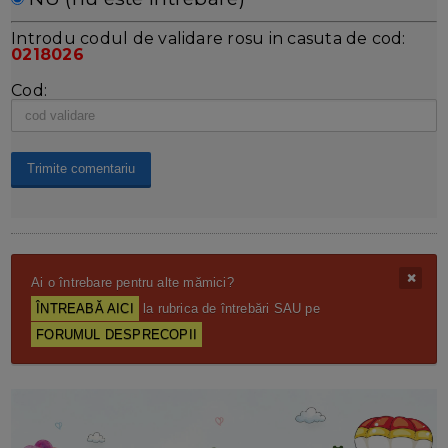
Introdu codul de validare rosu in casuta de cod:
0218026
Cod:
Ai o întrebare pentru alte mămici?
ÎNTREABĂ AICI
la rubrica de întrebări SAU pe
FORUMUL DESPRECOPII