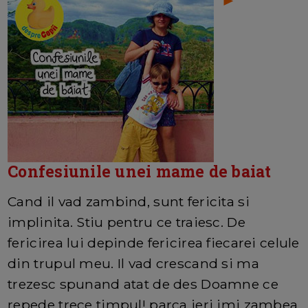
Confesiunile unei mame de baiat
Cand il vad zambind, sunt fericita si
implinita. Stiu pentru ce traiesc. De
fericirea lui depinde fericirea fiecarei celule
din trupul meu. Il vad crescand si ma
trezesc spunand atat de des Doamne ce
repede trece timpul! parca ieri imi zambea