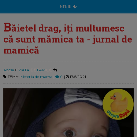
MENIU
B
ăietel drag, iți multumesc
că sunt mămica ta - jurnal de
mamică
Acasa
>
VIATA DE FAMILIE
TEMA:
Meseria de mama
|
0
|
17/5/2021