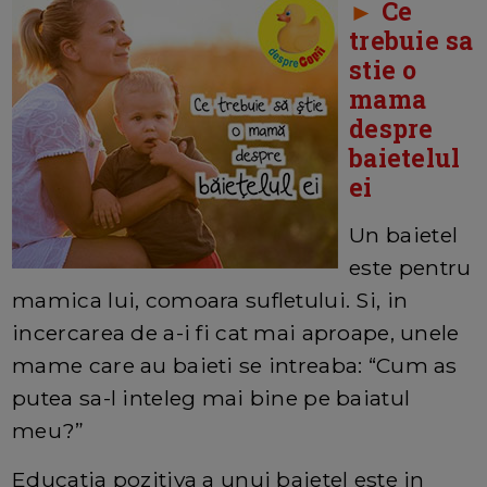
►
Ce
trebuie sa
stie o
mama
despre
baietelul
ei
Un baietel
este pentru
mamica lui, comoara sufletului. Si, in
incercarea de a-i fi cat mai aproape, unele
mame care au baieti se intreaba: “Cum as
putea sa-l inteleg mai bine pe baiatul
meu?”
Educatia pozitiva a unui baietel este in