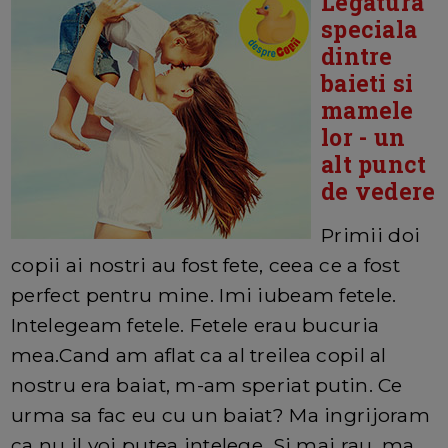
Legatura
speciala
dintre
baieti si
mamele
lor - un
alt punct
de vedere
Primii doi
copii ai nostri au fost fete, ceea ce a fost
perfect pentru mine. Imi iubeam fetele.
Intelegeam fetele. Fetele erau bucuria
mea.Cand am aflat ca al treilea copil al
nostru era baiat, m-am speriat putin. Ce
urma sa fac eu cu un baiat? Ma ingrijoram
ca nu il voi putea intelege. Si mai rau, ma