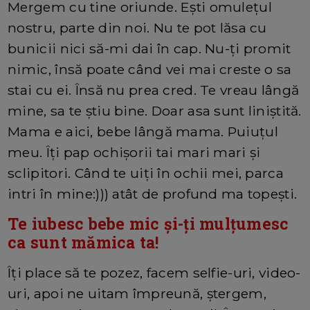
Mergem cu tine oriunde. Ești omulețul
nostru, parte din noi. Nu te pot lăsa cu
bunicii nici să-mi dai în cap. Nu-ți promit
nimic, însă poate când vei mai creste o sa
stai cu ei. Însă nu prea cred. Te vreau lângă
mine, sa te știu bine. Doar asa sunt liniștită.
Mama e aici, bebe lângă mama. Puiuțul
meu. Îți pap ochișorii tai mari mari și
sclipitori. Când te uiți în ochii mei, parca
intri în mine:))) atât de profund ma topești.
Te iubesc bebe mic și-ți mulțumesc
ca sunt mămica ta!
Îți place să te pozez, facem selfie-uri, video-
uri, apoi ne uitam împreună, ștergem,