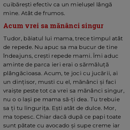
cuibărești efectiv ca un mielușel lângă
mine. Atât de frumos.
Acum vrei sa mănânci singur
Tudor, băiatul lui mama, trece timpul atât
de repede. Nu apuc sa ma bucur de tine
îndeajuns, crești repede mami. Îmi aduc
aminte de parca ieri erai o sărmăluță
plângăcioasa. Acum, te joci cu jucării, ai
un dințisor, musti cu el, mănânci și faci
vraiște peste tot ca vrei sa mănânci singur,
nu o o lași pe mama să-ți dea. Tu trebuie
sa ți tu lingurița. Ești atât de dulce. Mor,
ma topesc. Chiar dacă după ce papi toate
sunt pătate cu avocado și supe creme iar