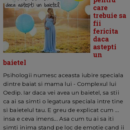
care
trebuie sa
fii
fericita
daca
astepti
un
baietel
Psihologii numesc aceasta iubire speciala
dintre baiat si mama lui - Complexul lui
Oedip. Iar daca vei avea un baietel, sa stii
ca ai sa simti o legatura speciala intre tine
si baietelul tau. E greu de explicat cum ...
insa e ceva imens... Asa cum tu ai sa iti
simti inima stand pe loc de emotie cand ii