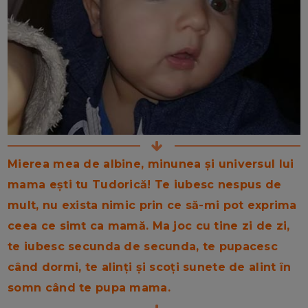
Mierea mea de albine, minunea și universul lui
mama ești tu Tudorică! Te iubesc nespus de
mult, nu exista nimic prin ce să-mi pot exprima
ceea ce simt ca mamă. Ma joc cu tine zi de zi,
te iubesc secunda de secunda, te pupacesc
când dormi, te alinți și scoți sunete de alint în
somn când te pupa mama.