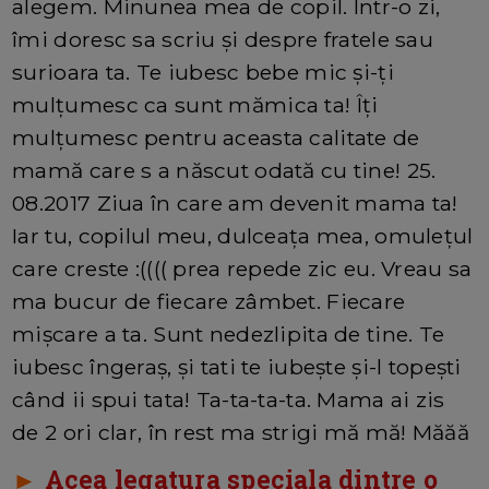
alegem. Minunea mea de copil. Într-o zi,
îmi doresc sa scriu și despre fratele sau
surioara ta. Te iubesc bebe mic și-ți
mulțumesc ca sunt mămica ta! Îți
mulțumesc pentru aceasta calitate de
mamă care s a născut odată cu tine! 25.
08.2017 Ziua în care am devenit mama ta!
Iar tu, copilul meu, dulceața mea, omulețul
care creste :(((( prea repede zic eu. Vreau sa
ma bucur de fiecare zâmbet. Fiecare
mișcare a ta. Sunt nedezlipita de tine. Te
iubesc îngeraș, și tati te iubește și-l topești
când ii spui tata! Ta-ta-ta-ta. Mama ai zis
de 2 ori clar, în rest ma strigi mă mă! Măăă
►
Acea legatura speciala dintre o