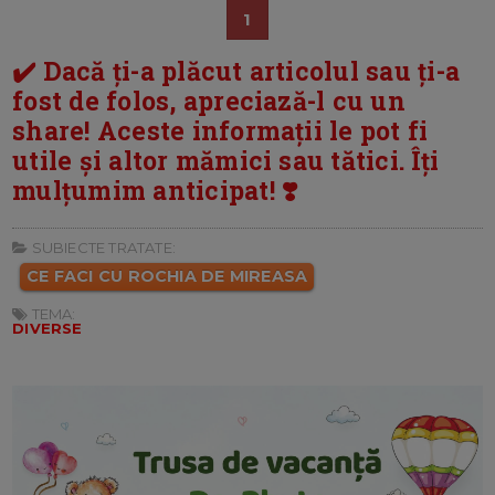
1
✔️ Dacă ți-a plăcut articolul sau ți-a
fost de folos, apreciază-l cu un
share! Aceste informații le pot fi
utile și altor mămici sau tătici. Îți
mulțumim anticipat! ❣️
SUBIECTE TRATATE:
CE FACI CU ROCHIA DE MIREASA
TEMA:
DIVERSE