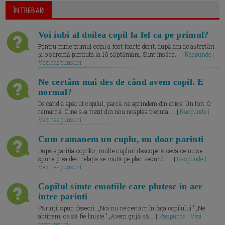
ÎNTREBARI
Voi iubi al doilea copil la fel ca pe primul?
Pentru mine primul copil a fost foarte dorit, după ani de așteptări
și o sarcină pierduta la 16 săptămâni. Sunt însărc... |
Raspunde |
Vezi raspunsuri
Ne certăm mai des de când avem copil. E
normal?
De când a apărut copilul, parcă ne aprindem din orice. Un ton. O
remarcă. Cine s-a trezit din nou noaptea trecuta.... |
Raspunde |
Vezi raspunsuri
Cum ramanem un cuplu, nu doar parinti
După apariția copiilor, multe cupluri descoperă ceva ce nu se
spune prea des: relația se mută pe plan secund. ... |
Raspunde |
Vezi raspunsuri
Copilul simte emotiile care plutesc in aer
intre parinti
Părinții spun deseori: „Noi nu ne certăm în fața copilului.” „Ne
abținem, ca să fie liniște.” „Avem grijă să... |
Raspunde | Vezi
raspunsuri