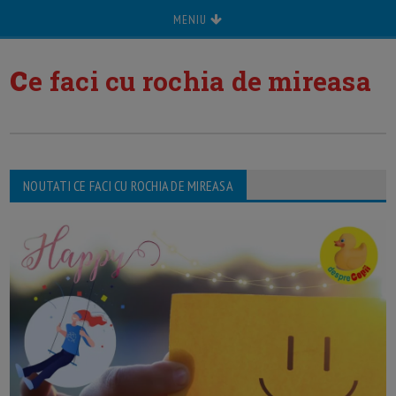
MENIU
c
e faci cu rochia de mireasa
NOUTATI CE FACI CU ROCHIA DE MIREASA