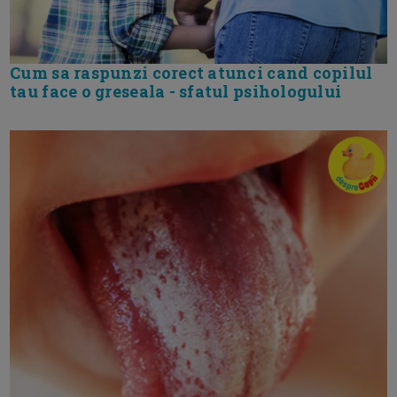
Cum sa raspunzi corect atunci cand copilul
tau face o greseala - sfatul psihologului