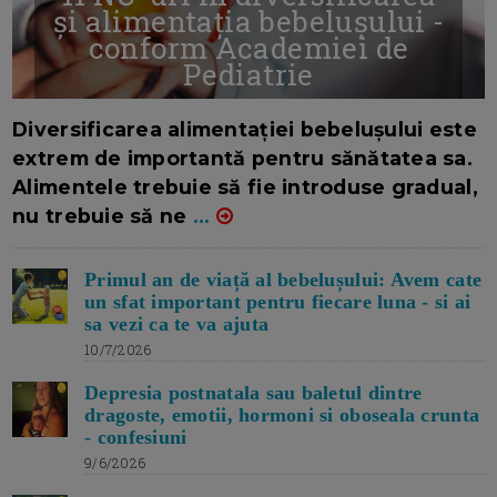
și alimentația bebelușului -
conform Academiei de
Pediatrie
16/7/2026
AUTOR: EDITOR DC.
Diversificarea alimentației bebelușului este
extrem de importantă pentru sănătatea sa.
Alimentele trebuie să fie introduse gradual,
nu trebuie să ne
...
Primul an de viață al bebelușului: Avem cate
un sfat important pentru fiecare luna - si ai
sa vezi ca te va ajuta
10/7/2026
Depresia postnatala sau baletul dintre
dragoste, emotii, hormoni si oboseala crunta
- confesiuni
9/6/2026