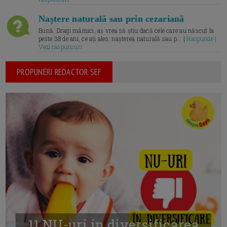
Naștere naturală sau prin cezariană
Bună, Dragi mămici, aș vrea să știu dacă cele care au născut la
peste 38 de ani, ce ați ales: nașterea naturală sau p... |
Raspunde |
Vezi raspunsuri
PROPUNERI REDACTOR SEF
11 NU-uri in diversificarea