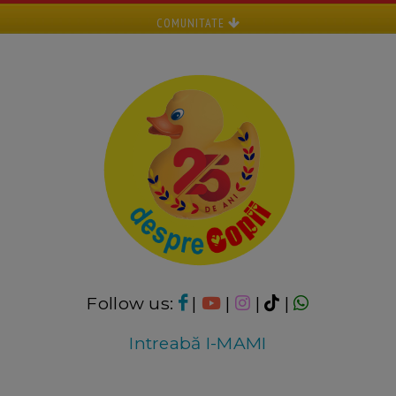
COMUNITATE
Follow us:
|
|
|
|
Intreabă I-MAMI