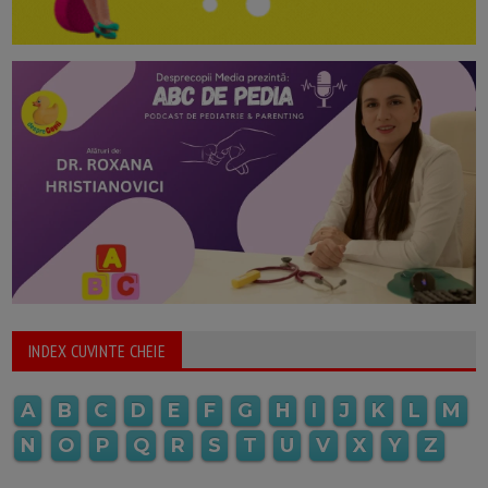
INDEX CUVINTE CHEIE
A
B
C
D
E
F
G
H
I
J
K
L
M
N
O
P
Q
R
S
T
U
V
X
Y
Z