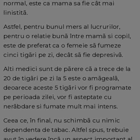
normal, este ca mama sa fie cât mai
linistitã.
Astfel, pentru bunul mers al lucrurilor,
pentru o relatie bunã între mamã si copil,
este de preferat ca o femeie sã fumeze
cinci tigãri pe zi, decât sã fie depresivã.
Alti medici sunt de pãrere cã a trece de la
20 de tigãri pe zi la 5 este o amãgealã,
deoarece aceste 5 tigãri vor fi programate
pe perioada zilei, vor fi asteptate cu
nerãbdare si fumate mult mai intens.
Ceea ce, în final, nu schimbã cu nimic
dependenta de tabac. Altfel spus, trebuie
avut în vedere încã un aspect important al