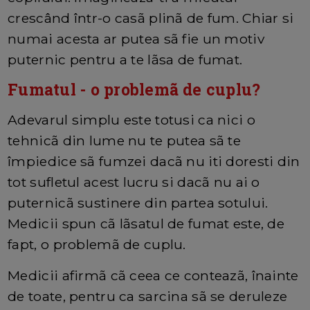
crescând într-o casã plinã de fum. Chiar si
numai acesta ar putea sã fie un motiv
puternic pentru a te lãsa de fumat.
Fumatul - o problemã de cuplu?
Adevarul simplu este totusi ca nici o
tehnicã din lume nu te putea sã te
împiedice sã fumzei dacã nu iti doresti din
tot sufletul acest lucru si dacã nu ai o
puternicã sustinere din partea sotului.
Medicii spun cã lãsatul de fumat este, de
fapt, o problemã de cuplu.
Medicii afirmã cã ceea ce conteazã, înainte
de toate, pentru ca sarcina sã se deruleze