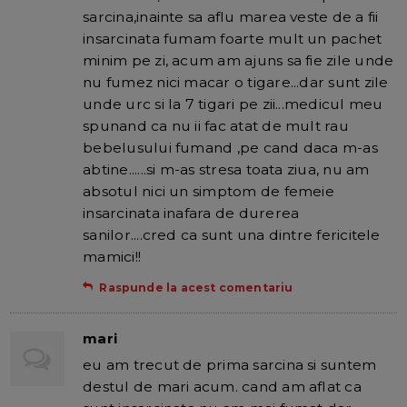
sarcina,inainte sa aflu marea veste de a fii
insarcinata fumam foarte mult un pachet
minim pe zi, acum am ajuns sa fie zile unde
nu fumez nici macar o tigare...dar sunt zile
unde urc si la 7 tigari pe zii...medicul meu
spunand ca nu ii fac atat de mult rau
bebelusului fumand ,pe cand daca m-as
abtine......si m-as stresa toata ziua, nu am
absotul nici un simptom de femeie
insarcinata inafara de durerea
sanilor....cred ca sunt una dintre fericitele
mamici!!
Raspunde la acest comentariu
mari
eu am trecut de prima sarcina si suntem
destul de mari acum. cand am aflat ca