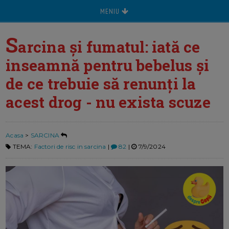
MENIU
S
arcina și fumatul: iată ce
inseamnă pentru bebelus și
de ce trebuie să renunți la
acest drog - nu exista scuze
Acasa
>
SARCINA
TEMA:
Factori de risc in sarcina
|
82
|
7/9/2024