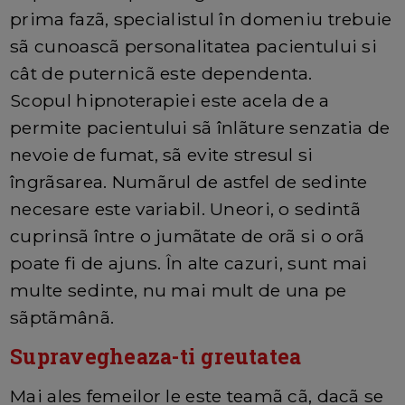
prima fazã, specialistul în domeniu trebuie
sã cunoascã personalitatea pacientului si
cât de puternicã este dependenta.
Scopul hipnoterapiei este acela de a
permite pacientului sã înlãture senzatia de
nevoie de fumat, sã evite stresul si
îngrãsarea. Numãrul de astfel de sedinte
necesare este variabil. Uneori, o sedintã
cuprinsã între o jumãtate de orã si o orã
poate fi de ajuns. În alte cazuri, sunt mai
multe sedinte, nu mai mult de una pe
sãptãmânã.
Supravegheaza-ti greutatea
Mai ales femeilor le este teamã cã, dacã se