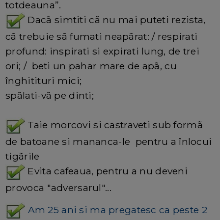
totdeauna”.
Dacã simtiti cã nu mai puteti rezista,
cã trebuie sã fumati neapãrat: / respirati
profund: inspirati si expirati lung, de trei
ori; / beti un pahar mare de apã, cu
înghitituri mici;
spãlati-vã pe dinti;
Taie morcovi si castraveti sub formã
de batoane si mananca-le pentru a înlocui
tigãrile
Evita cafeaua, pentru a nu deveni
provoca "adversarul"...
Am 25 ani si ma pregatesc ca peste 2