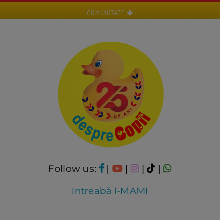
COMUNITATE
Follow us:
|
|
|
|
Intreabă I-MAMI