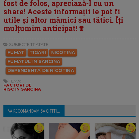
fost de folos, apreciază-l cu un
share! Aceste informații le pot fi
utile și altor mămici sau tătici. Îți
mulțumim anticipat! ❣️
SUBIECTE TRATATE:
FUMAT
TIGARI
NICOTINA
FUMATUL IN SARCINA
DEPENDENTA DE NICOTINA
TEMA:
FACTORI DE
RISC IN SARCINA
VA RECOMANDAM SA CITITI...