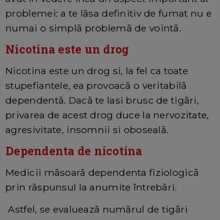
problemei: a te lãsa definitiv de fumat nu e
numai o simplã problemã de vointã.
Nicotina este un drog
Nicotina este un drog si, la fel ca toate
stupefiantele, ea provoacã o veritabilã
dependentã. Dacã te lasi brusc de tigãri,
privarea de acest drog duce la nervozitate,
agresivitate, insomnii si obosealã.
Dependenta de nicotina
Medicii mãsoarã dependenta fiziologicã
prin rãspunsul la anumite întrebãri.
Astfel, se evalueazã numãrul de tigãri