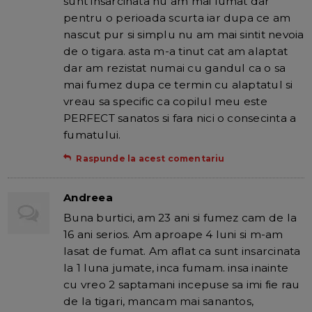
sunt insarcinata nu am mai fumat dar
pentru o perioada scurta iar dupa ce am
nascut pur si simplu nu am mai sintit nevoia
de o tigara. asta m-a tinut cat am alaptat
dar am rezistat numai cu gandul ca o sa
mai fumez dupa ce termin cu alaptatul si
vreau sa specific ca copilul meu este
PERFECT sanatos si fara nici o consecinta a
fumatului.
Raspunde la acest comentariu
Andreea
Buna burtici, am 23 ani si fumez cam de la
16 ani serios. Am aproape 4 luni si m-am
lasat de fumat. Am aflat ca sunt insarcinata
la 1 luna jumate, inca fumam. insa inainte
cu vreo 2 saptamani incepuse sa imi fie rau
de la tigari, mancam mai sanantos,