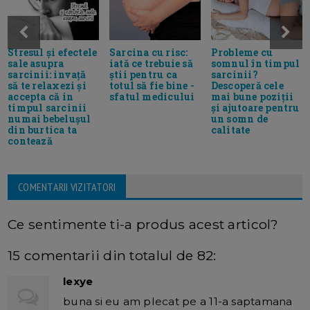
Stresul și efectele
Sarcina cu risc:
Probleme cu
sale asupra
iată ce trebuie să
somnul în timpul
sarcinii: invață
știi pentru ca
sarcinii?
să te relaxezi și
totul să fie bine -
Descoperă cele
accepta că in
sfatul medicului
mai bune poziții
timpul sarcinii
și ajutoare pentru
numai bebelușul
un somn de
din burtica ta
calitate
contează
COMENTARII VIZITATORI
Ce sentimente ti-a produs acest articol?
15 comentarii din totalul de 82:
lexye
buna si eu am plecat pe a 11-a saptamana