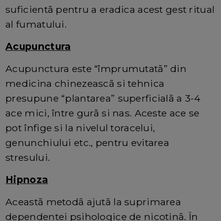
suficientã pentru a eradica acest gest ritual
al fumatului.
Acupunctura
Acupunctura este “împrumutatã” din
medicina chinezeascã si tehnica
presupune “plantarea” superficialã a 3-4
ace mici, între gurã si nas. Aceste ace se
pot înfige si la nivelul toracelui,
genunchiului etc., pentru evitarea
stresului.
Hipnoza
Aceastã metodã ajutã la suprimarea
dependentei psihologice de nicotinã. În