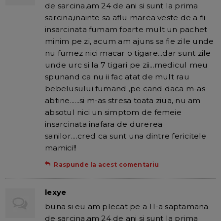
de sarcina,am 24 de ani si sunt la prima
sarcina,inainte sa aflu marea veste de a fii
insarcinata fumam foarte mult un pachet
minim pe zi, acum am ajuns sa fie zile unde
nu fumez nici macar o tigare...dar sunt zile
unde urc si la 7 tigari pe zii...medicul meu
spunand ca nu ii fac atat de mult rau
bebelusului fumand ,pe cand daca m-as
abtine......si m-as stresa toata ziua, nu am
absotul nici un simptom de femeie
insarcinata inafara de durerea
sanilor....cred ca sunt una dintre fericitele
mamici!!
Raspunde la acest comentariu
lexye
buna si eu am plecat pe a 11-a saptamana
de sarcina,am 24 de ani si sunt la prima