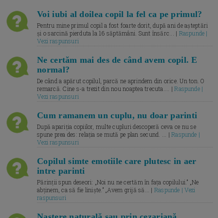
Voi iubi al doilea copil la fel ca pe primul?
Pentru mine primul copil a fost foarte dorit, după ani de așteptări
și o sarcină pierduta la 16 săptămâni. Sunt însărc... |
Raspunde |
Vezi raspunsuri
Ne certăm mai des de când avem copil. E
normal?
De când a apărut copilul, parcă ne aprindem din orice. Un ton. O
remarcă. Cine s-a trezit din nou noaptea trecuta.... |
Raspunde |
Vezi raspunsuri
Cum ramanem un cuplu, nu doar parinti
După apariția copiilor, multe cupluri descoperă ceva ce nu se
spune prea des: relația se mută pe plan secund. ... |
Raspunde |
Vezi raspunsuri
Copilul simte emotiile care plutesc in aer
intre parinti
Părinții spun deseori: „Noi nu ne certăm în fața copilului.” „Ne
abținem, ca să fie liniște.” „Avem grijă să... |
Raspunde | Vezi
raspunsuri
Naștere naturală sau prin cezariană