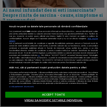
Ai nasul infundat des si esti insarcinata?
Despre rinita de sarcina - cauze, simptome si
7 recomandari
Nouă ne pasă ca datele tale personale să rămână confidențiale
Noi și partenerii noștri
589
stocăm și/sau accesăm informații pe dispozitivul dvs., precum identificatorii cookie
unici pentru prelucrarea datelor cu caracter personal. Puteți accepta sau gestiona preferințele dvs. făcând clic
mai jos, respectiv vă puteți opune utilizării unui interes legitim în orice moment pe pagina cu politica de
confidențialitate. Aceste alegeri vor fi raportate partenerilor noștri și nu vă vor afecta navigarea.
Mai multe
detalii
Noi si partenerii nostri (retelele de socializare si agentiile de publicitate partenere, precum si furnizorii nostri de
servicii de date analitice) prelucram date pentru a permite website-ului sa functioneze, pentru a personaliza
continutul si anunturile publicitare afisate in functie de interesele si/sau profilul dvs., pentru a va oferi
functionalitati aferente retelelor de socializare si pentru a analiza traficul pe website. Beneficiati de drepturile
prevazute de art. 15-22 din GDPR in legatura cu prelucrarea datelor cu caracter personal. Aceste drepturi pot fi
exercitate prin modalitatea indicata
aici
. Prin click pe “ACCEPT TOATE”, acceptati folosirea tuturor Tehnologiilor
de tip Cookie, care implica inclusiv acceptul dvs. cu privire la stocarea/accesarea informatiilor de catre Vendor-ii
cu care colaboram. Prin click pe “VREAU SA MODIFIC SETARILE INDIVIDUAL” puteti schimba preferintele
in mod individual, mai putin cele legate de cookie strict necesare pentru functionarea website-ului.
Atât noi, cât și partenerii noștri prelucrăm datele pentru a oferi:
Măsurarea performanței reclamelor. Utilizarea profilurilor pentru selectarea conținutului personalizat. Dezvoltarea
și îmbunătățirea serviciilor. Stocarea și/sau accesarea informațiilor de pe un dispozitiv. Crearea profilurilor de
conținut personalizat. Utilizarea profilurilor pentru selectarea publicității personalizate. Crearea profilurilor pentru
publicitate personalizată. Măsurarea performanței conținutului. Înțelegerea publicului prin statistici sau combinații
de date din surse diferite. Utilizarea datelor limitate pentru a selecta conținutul. Utilizarea de date limitate
pentru a selecta publicitatea. Date precise de geolocație și identificarea prin scanarea dispozitivului.
Listă parteneri (furnizori)
ACCEPT TOATE
VREAU SA MODIFIC SETARILE INDIVIDUAL