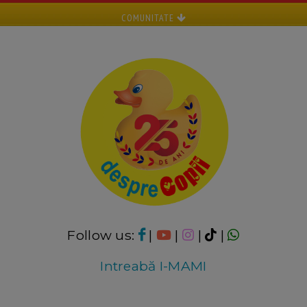
COMUNITATE
Follow us:
|
|
|
|
Intreabă I-MAMI