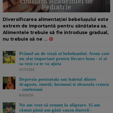
conform Academiei de
Pediatrie
16/7/2026
AUTOR: EDITOR DC.
Diversificarea alimentației bebelușului este
extrem de importantă pentru sănătatea sa.
Alimentele trebuie să fie introduse gradual,
nu trebuie să ne
...
Primul an de viață al bebelușului: Avem cate
un sfat important pentru fiecare luna - si ai
sa vezi ca te va ajuta
10/7/2026
Depresia postnatala sau baletul dintre
dragoste, emotii, hormoni si oboseala crunta
- confesiuni
9/6/2026
Nu am vrut să renunț la alăptare. Si am
căutat până am găsit cauza durerii -