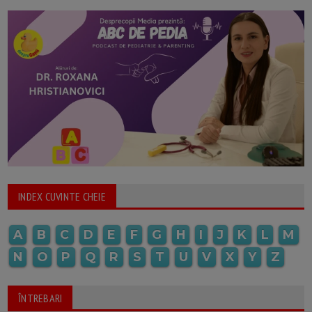
INDEX CUVINTE CHEIE
A
B
C
D
E
F
G
H
I
J
K
L
M
N
O
P
Q
R
S
T
U
V
X
Y
Z
ÎNTREBARI