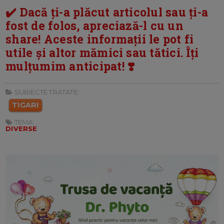
✔️ Dacă ți-a plăcut articolul sau ți-a
fost de folos, apreciază-l cu un
share! Aceste informații le pot fi
utile și altor mămici sau tătici. Îți
mulțumim anticipat! ❣️
SUBIECTE TRATATE:
TIGARI
TEMA:
DIVERSE