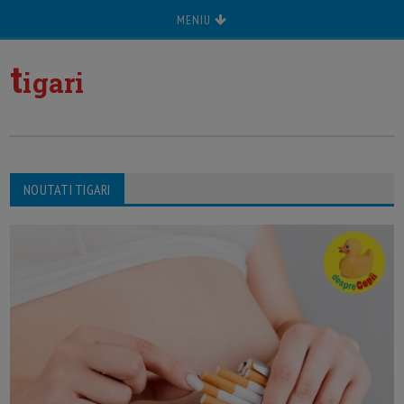
MENIU
t
igari
NOUTATI TIGARI