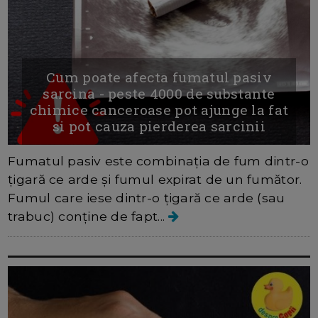
Cum poate afecta fumatul pasiv
sarcina - peste 4000 de substante
chimice canceroase pot ajunge la fat
si pot cauza pierderea sarcinii
Fumatul pasiv este combinația de fum dintr-o
țigară ce arde și fumul expirat de un fumător.
Fumul care iese dintr-o țigară ce arde (sau
trabuc) conține de fapt...