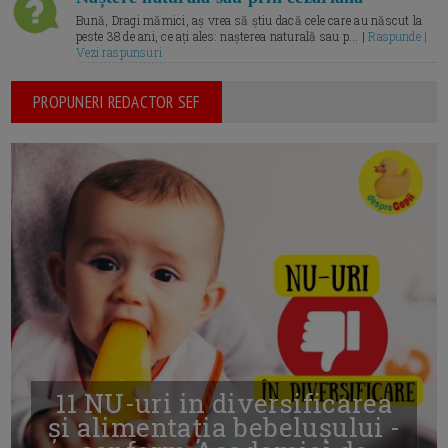
Bună, Dragi mămici, aș vrea să știu dacă cele care au născut la
peste 38 de ani, ce ați ales: nașterea naturală sau p... |
Raspunde |
Vezi raspunsuri
PROPUNERI REDACTOR SEF
11 NU-uri in diversificarea
și alimentația bebelușului -