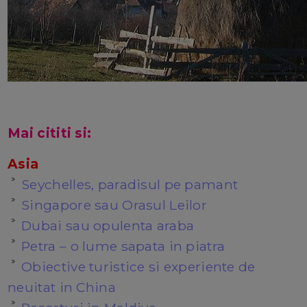
Mai cititi si:
Asia
Seychelles, paradisul pe pamant
Singapore sau Orasul Leilor
Dubai sau opulenta araba
Petra – o lume sapata in piatra
Obiective turistice si experiente de
neuitat in China