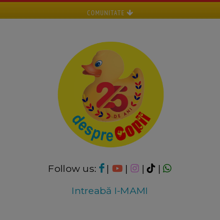
COMUNITATE
Follow us:
|
|
|
|
Intreabă I-MAMI