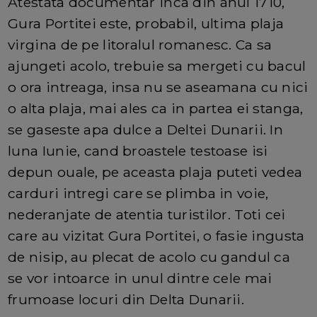
Atestata documentar inca din anul 1710,
Gura Portitei este, probabil, ultima plaja
virgina de pe litoralul romanesc. Ca sa
ajungeti acolo, trebuie sa mergeti cu bacul
o ora intreaga, insa nu se aseamana cu nici
o alta plaja, mai ales ca in partea ei stanga,
se gaseste apa dulce a Deltei Dunarii. In
luna Iunie, cand broastele testoase isi
depun ouale, pe aceasta plaja puteti vedea
carduri intregi care se plimba in voie,
nederanjate de atentia turistilor. Toti cei
care au vizitat Gura Portitei, o fasie ingusta
de nisip, au plecat de acolo cu gandul ca
se vor intoarce in unul dintre cele mai
frumoase locuri din Delta Dunarii.