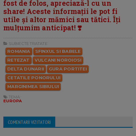
fost de folos, apreciază-l cu un
share! Aceste informații le pot fi
utile și altor mămici sau tătici. Îți
mulțumim anticipat! ❣️
SUBIECTE TRATATE:
ROMANIA
SFINXUL SI BABELE
RETEZAT
VULCANI NOROIOSI
DELTA DUNARII
GURA PORTITEI
CETATILE PONORULUI
MARGINIMEA SIBIULUI
TEMA:
EUROPA
COMENTARII VIZITATORI