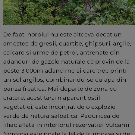
De fapt, noroiul nu este altceva decat un
amestec de gresii, cuartite, ghipsuri, argile,
calcare si urme de petrol, antrenate din
adancuri de gazele naturale ce provin de la
peste 3.000m adancime si care trec printr-
un sol argilos, combinandu-se cu apa din
panza freatica. Mai departe de zona cu
cratere, acest taram aparent ostil
vegetatiei, este inconjrat de o explozie
verde de natura salbatica. Paduricea de
liliac aflata in interiorul rezervatiei Vulcanii
Noroiosi este poate la fel de frumoasa si de