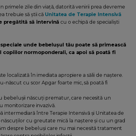
în primele zile din viață, datorită venirii prea devreme
a trebuie să știi că
Unitatea de Terapie Intensivă
 pregătită să intervină
cu o echipă de specialiști
ți speciale unde bebelușul tău poate să primească
l copiilor normoponderali, ca apoi să poată fi
te localizată în imediata apropiere a sălii de naștere.
nou-născut cu scor Apgar foarte mic, să poată fi
 bebelușii născuți prematur, care necesită un
u monitorizare invazivă.
ă intermediară între Terapie Intensivă și Unitatea de
născuților cu greutate mică la naștere și cu un grad
tăm despre bebeluși care nu mai necesită tratament
rare contra posibilelor infecții.