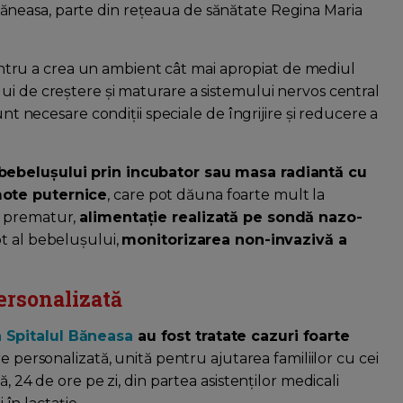
i Băneasa, parte din rețeaua de sănătate Regina Maria
 pentru a crea un ambient cât mai apropiat de mediul
ui de creștere și maturare a sistemului nervos central
unt necesare condiții speciale de îngrijire și reducere a
bebelușului prin incubator sau masa radiantă cu
mote puternice
, care pot dăuna foarte mult la
t prematur,
alimentație realizată pe sondă nazo-
pt al bebelușului,
monitorizarea non-invazivă a
personalizată
 Spitalul Băneasa
au fost tratate cazuri foarte
ire personalizată, unită pentru ajutarea familiilor cu cei
, 24 de ore pe zi, din partea asistenților medicali