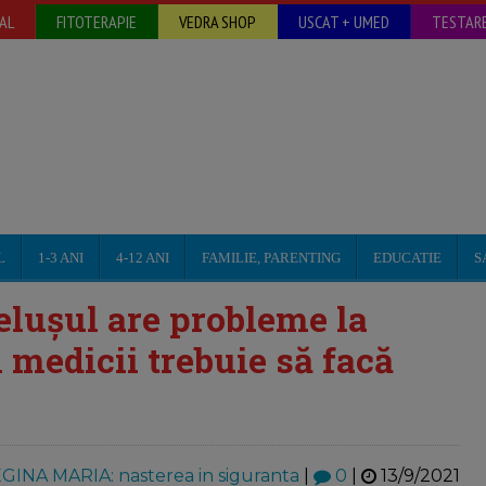
AL
FITOTERAPIE
VEDRA SHOP
USCAT + UMED
TESTARE
L
1-3 ANI
4-12 ANI
FAMILIE, PARENTING
EDUCATIE
S
elușul are probleme la
i medicii trebuie să facă
GINA MARIA: nasterea in siguranta
|
0
|
13/9/2021