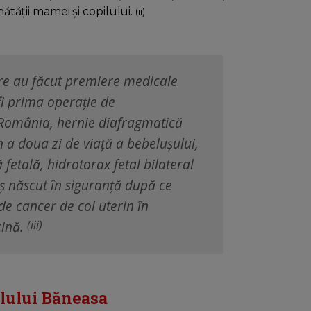
nătății mamei și copilului.
(ii)
are au făcut premiere medicale
fi prima operație de
România, hernie diafragmatică
 a doua zi de viață a bebelușului,
 fetală, hidrotorax fetal bilateral
uș născut în siguranță după ce
e cancer de col uterin în
cină.
(iii)
alului Băneasa