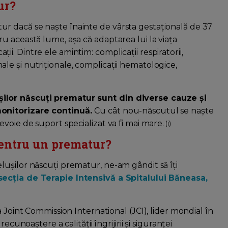
ur?
r dacă se naște înainte de vârsta gestațională de 37
u această lume, așa că adaptarea lui la viața
. Dintre ele amintim: complicații respiratorii,
e și nutriționale, complicații hematologice,
ilor născuți prematur sunt din diverse cauze și
monitorizare continuă.
Cu cât nou-născutul se naște
voie de suport specializat va fi mai mare.
(i)
pentru un prematur?
ușilor născuți prematur, ne-am gândit să îți
secția de Terapie Intensivă a Spitalului Băneasa,
 Joint Commission International (JCI), lider mondial în
cunoaștere a calității îngrijirii și siguranței