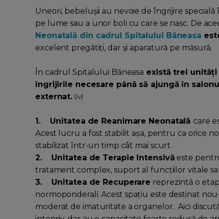
Uneori, bebelușii au nevoie de îngrijire specială 
pe lume sau a unor boli cu care se nasc. De acee
Neonatală din cadrul Spitalului Băneasa
este
excelent pregătiți, dar și aparatură pe măsură.
În cadrul Spitalului Băneasa
există trei unită
îngrijirile necesare până să ajungă în salonu
externat.
(iv)
1. Unitatea de Reanimare Neonatală
care es
Acest lucru a fost stabilit așa, pentru ca orice 
stabilizat într-un timp cât mai scurt.
2. Unitatea de Terapie Intensivă
este pentru
tratament complex, suport al funcțiilor vitale sa
3. Unitatea de Recuperare
reprezintă o etap
normoponderali. Acest spațiu este destinat nou-
moderat de imaturitate a organelor. Aici discu
intensiv, dar au o capacitate foarte redusă de apă