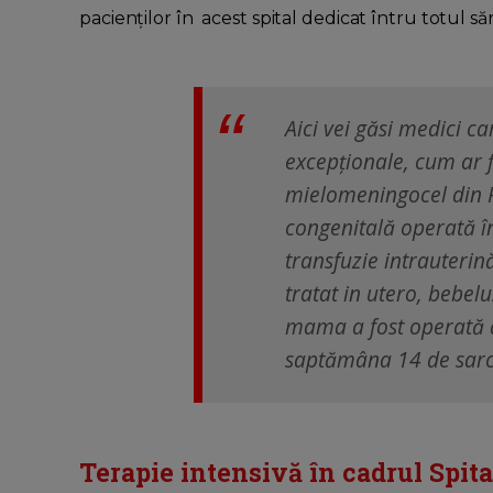
pacienților în acest spital dedicat întru totul să
Aici vei găsi medici c
excepționale, cum ar 
mielomeningocel din 
congenitală operată în
transfuzie intrauterină
tratat in utero, bebel
mama a fost operată d
saptămâna 14 de sar
Terapie intensivă în cadrul Spit