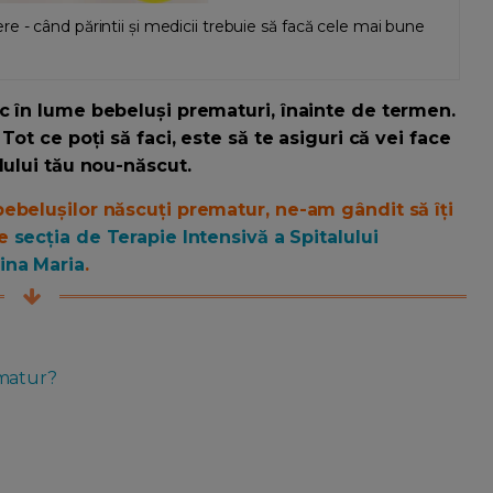
 - când părintii și medicii trebuie să facă cele mai bune
c în lume bebeluși prematuri, înainte de termen.
Tot ce poți să faci, este să te asiguri că vei face
lului tău nou-născut.
ebelușilor născuți prematur, ne-am gândit să îți
re
secția de Terapie Intensivă a Spitalului
ina Maria
.
ematur?