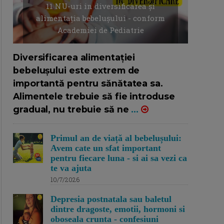
11 NU-uri in diversificarea și
alimentația bebelușului - conform
Academiei de Pediatrie
16/7/2026
AUTOR: EDITOR DC.
Diversificarea alimentației
bebelușului este extrem de
importantă pentru sănătatea sa.
Alimentele trebuie să fie introduse
gradual, nu trebuie să ne
...
Primul an de viață al bebelușului:
Avem cate un sfat important
pentru fiecare luna - si ai sa vezi ca
te va ajuta
10/7/2026
Depresia postnatala sau baletul
dintre dragoste, emotii, hormoni si
oboseala crunta - confesiuni