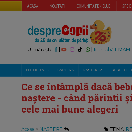
ACASA
NOUTATI
COMUNITATE / CLUB
SPECI
Urmărește:
|
|
|
|
|
Intreabă I-MAMI
FERTILITATE
SARCINA
NASTEREA
BEBELUSU
Ce se întâmplă dacă beb
naștere - când părintii ș
cele mai bune alegeri
Acasa
>
NASTERE
TEMA:
RE