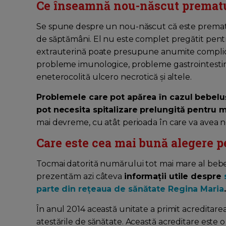
Ce înseamnă nou-născut premat
Se spune despre un nou-născut că este prematu
de săptămâni. El nu este complet pregătit pentr
extrauterină poate presupune anumite complicații
probleme imunologice, probleme gastrointestinal
eneterocolită ulcero necrotică și altele.
Problemele care pot apărea în cazul bebeluș
pot necesita spitalizare prelungită pentru 
mai devreme, cu atât perioada în care va avea ne
Care este cea mai bună alegere 
Tocmai datorită numărului tot mai mare al bebel
prezentăm azi câteva
informații utile despre
parte din rețeaua de sănătate Regina Maria
.
În anul 2014 această unitate a primit acreditarea
atestările de sănătate. Această acreditare este o re