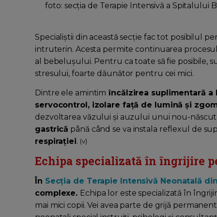
foto: secția de Terapie Intensivă a Spitalulu
Specialiștii din această secție fac tot posibilul
intruterin. Acesta permite continuarea procesul
al bebelușului. Pentru ca toate să fie posibile, s
stresului, foarte dăunător pentru cei mici.
Dintre ele amintim
încălzirea suplimentară a 
servocontrol, izolare față de lumină și zgo
dezvoltarea văzului și auzului unui nou-născu
gastrică
până când se va instala reflexul de su
respirației
.
(v)
Echipa specializată în îngrijire 
În
Secția de Terapie Intensivă Neonatală din
complexe.
Echipa lor este specializată în îngrij
mai mici copii. Vei avea parte de grijă permanentă