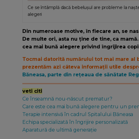
Ce se întâmplă dacă bebelușul are probleme la naștere
alegeri
Din numeroase motive, în fiecare an, se nas
De multe ori, asta nu ține de tine, ca mamă. 
cea mai bună alegere privind îngrijirea copi
Tocmai datorită numărului tot mai mare al b
prezentăm azi câteva informații utile desp
Băneasa, parte din
rețeaua de sănătate Reg
veti citi
Ce înseamnă nou-născut prematur?
Care este cea mai bună alegere pentru un pr
Terapie intensivă în cadrul Spitalului Băneasa
Echipa specializată în îngrijire personalizată
Aparatură de ultimă generație