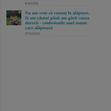
9/6/2026
Nu am vrut să renunț la alăptare.
Si am căutat până am găsit cauza
durerii - confesiunile unei mame
care alăptează
27/3/2026