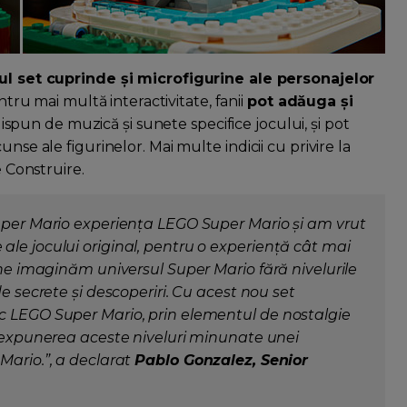
ul set cuprinde și microfigurine ale personajelor
tru mai multă interactivitate, fanii
pot adăuga și
dispun de muzică și sunete specifice jocului, și pot
nse ale figurinelor. Mai multe indicii cu privire la
e Construire.
Super Mario experiența LEGO Super Mario și am vrut
le jocului original, pentru o experiență cât mai
 ne imaginăm universul Super Mario fără nivelurile
de secrete și descoperiri. Cu acest nou set
c LEGO Super Mario, prin elementul de nostalgie
n expunerea aceste niveluri minunate unei
Mario.”, a declarat
Pablo Gonzalez, Senior