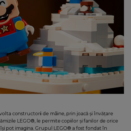
olta constructorii de mâine, prin joacă și învățare
ămizile LEGO®, le permite copiilor și fanilor de orice
e își pot imagina. Grupul LEGO® a fost fondat în