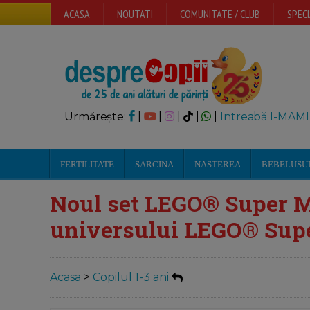
ACASA
NOUTATI
COMUNITATE / CLUB
SPECI
Urmărește:
|
|
|
|
|
Intreabă I-MAMI
FERTILITATE
SARCINA
NASTEREA
BEBELUSU
Noul set LEGO® Super Ma
universului LEGO® Sup
Acasa
>
Copilul 1-3 ani