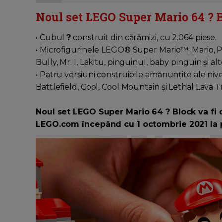
Noul set LEGO Super Mario 64 ? B
• Cubul
?
construit din cărămizi, cu 2.064 piese.
• Microfigurinele LEGO® Super Mario™: Mario, P
Bully, Mr. I, Lakitu, pinguinul, baby pinguin și alt
• Patru versiuni construibile amănunțite ale niv
Battlefield, Cool, Cool Mountain și Lethal Lava 
Noul set LEGO Super Mario 64 ? Block va fi 
LEGO.com începând cu 1 octombrie 2021 la