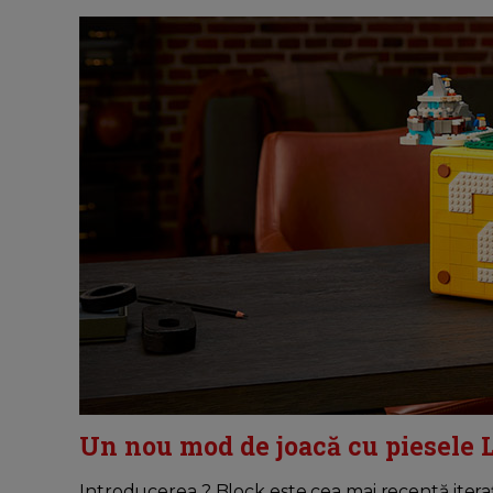
Un nou mod de joacă cu piesele
Introducerea ? Block este cea mai recentă itera