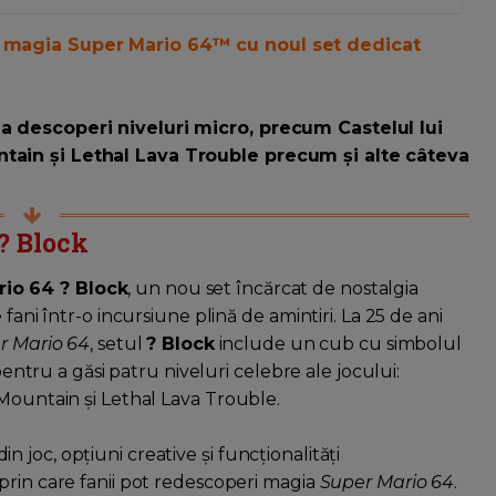
e magia Super Mario 64™ cu noul set dedicat
a descoperi niveluri micro, precum Castelul lui
tain și Lethal Lava Trouble precum și alte câteva
? Block
io 64 ? Block
, un nou set încărcat de nostalgia
fani într-o incursiune plină de amintiri. La 25 de ani
r Mario 64
, setul
? Block
include un cub cu simbolul
pentru a găsi patru niveluri celebre ale jocului:
 Mountain și Lethal Lava Trouble.
joc, opțiuni creative și funcționalități
prin care fanii pot redescoperi magia
Super Mario 64
.