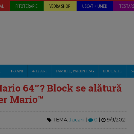
AL
FITOTERAPIE
VEDRA SHOP
USCAT + UMED
TESTARE
L
1-3 ANI
4-12 ANI
FAMILIE, PARENTING
EDUCATIE
S
rio 64™? Block se alătură
er Mario™
TEMA:
Jucarii
|
0
|
9/9/2021