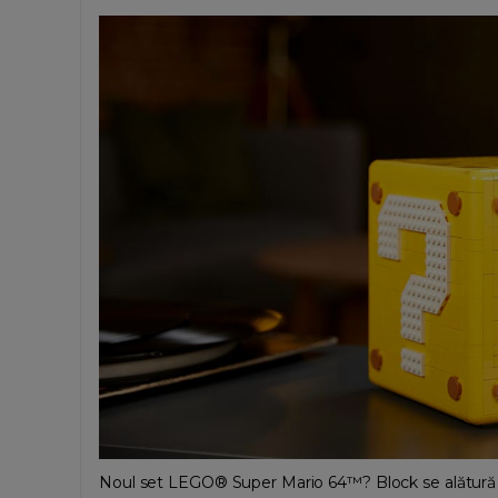
Noul set LEGO® Super Mario 64™? Block se alătur