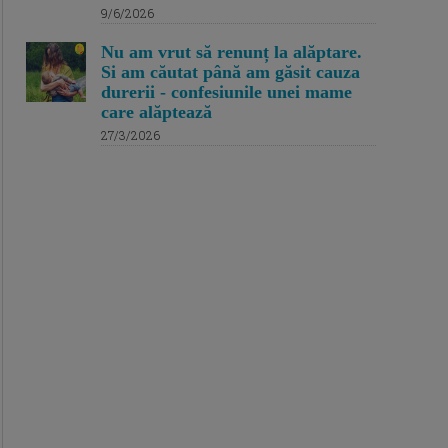
9/6/2026
Nu am vrut să renunț la alăptare.
Si am căutat până am găsit cauza
durerii - confesiunile unei mame
care alăptează
27/3/2026