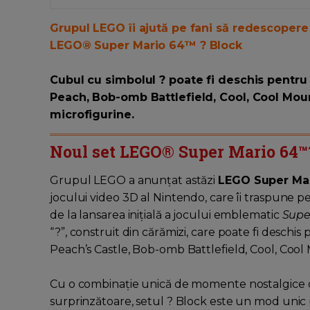
Grupul LEGO îi ajută pe fani să redescoper
LEGO® Super Mario 64™ ? Block
Cubul cu simbolul ? poate fi deschis pentru 
Peach, Bob-omb Battlefield, Cool, Cool Moun
microfigurine.
Noul set LEGO® Super Mario 64™
Grupul LEGO a anunțat astăzi
LEGO Super Mar
jocului video 3D al Nintendo, care îi traspune pe 
de la lansarea inițială a jocului emblematic
Supe
“?”, construit din cărămizi, care poate fi deschis 
Peach’s Castle, Bob-omb Battlefield, Cool, Cool
Cu o combinație unică de momente nostalgice din 
surprinzătoare, setul ? Block este un mod unic 