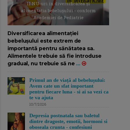
11 NU-uri in diversificarea și
alimentația bebelușului - conform
Academiei de Pediatrie
16/7/2026
AUTOR: EDITOR DC.
Diversificarea alimentației
bebelușului este extrem de
importantă pentru sănătatea sa.
Alimentele trebuie să fie introduse
gradual, nu trebuie să ne
...
Primul an de viață al bebelușului:
Avem cate un sfat important
pentru fiecare luna - si ai sa vezi ca
te va ajuta
10/7/2026
Depresia postnatala sau baletul
dintre dragoste, emotii, hormoni si
oboseala crunta - confesiuni