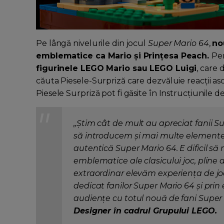
Pe lângă nivelurile din jocul
Super Mario 64
,
no
emblematice ca Mario și Prințesa Peach.
Pen
figurinele LEGO Mario sau LEGO Luigi
, care 
căuta Piesele-Surpriză care dezvăluie reacții ascu
Piesele Surpriză pot fi găsite în Instrucțiunile d
„Știm cât de mult au apreciat fanii 
să introducem și mai multe elemente a
autentică Super Mario 64. E dificil să
emblematice ale clasicului joc, pline 
extraordinar elevăm experiența de jo
dedicat fanilor Super Mario 64 și pri
audiențe cu totul nouă de fani Super 
Designer în cadrul Grupului LEGO.