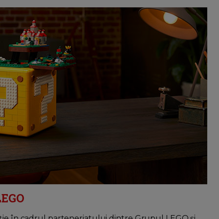
 LEGO
ție în cadrul parteneriatului dintre Grupul LEGO și