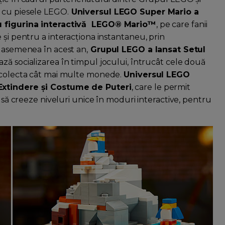
 cu piesele LEGO.
Universul LEGO Super Mario a
 cu figurina interactivă LEGO® Mario™
, pe care fanii
 și pentru a interacționa instantaneu, prin
e asemenea în acest an,
Grupul LEGO a lansat Setul
ează socializarea în timpul jocului, întrucât cele două
a colecta cât mai multe monede.
Universul LEGO
 Extindere și Costume de Puteri
, care le permit
i să creeze niveluri unice în moduri interactive, pentru