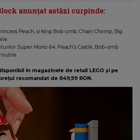
lock anunțat astăzi curpinde:
rincess Peach, și King Bob-omb, Chain Chomp, Big
ele.
elurilor
Super Mario 64
: Peach’s Castle, Bob-omb
Trouble.
disponibil în magazinele de retail LEGO și pe
 prețul recomandat de 849,99 RON.