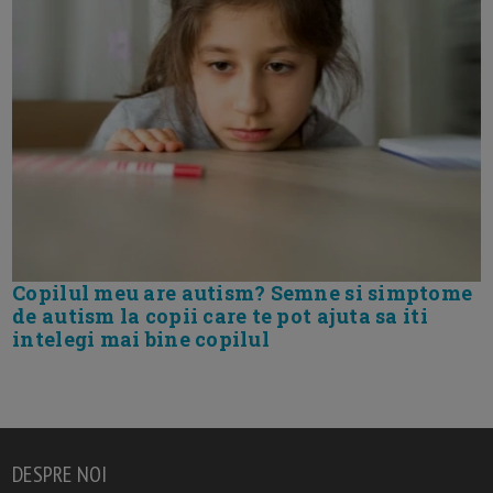
Copilul meu are autism? Semne si simptome
de autism la copii care te pot ajuta sa iti
intelegi mai bine copilul
DESPRE NOI