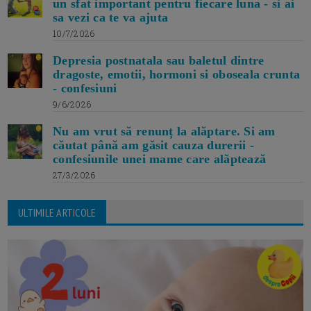
un sfat important pentru fiecare luna - si ai
sa vezi ca te va ajuta
10/7/2026
Depresia postnatala sau baletul dintre
dragoste, emotii, hormoni si oboseala crunta
- confesiuni
9/6/2026
Nu am vrut să renunț la alăptare. Si am
căutat până am găsit cauza durerii -
confesiunile unei mame care alăptează
27/3/2026
ULTIMILE ARTICOLE