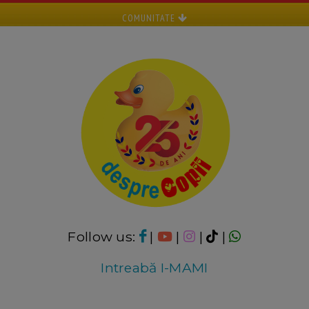
COMUNITATE
Follow us:
|
|
|
|
Intreabă I-MAMI