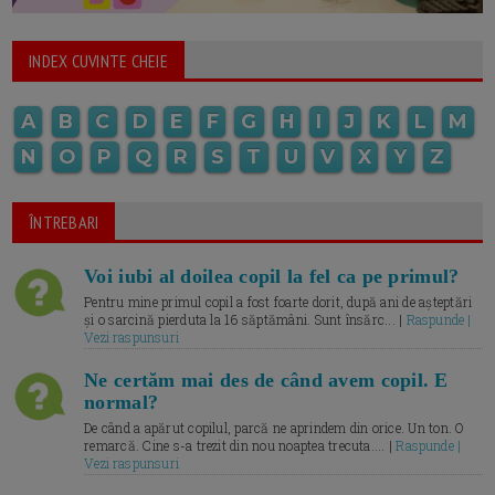
INDEX CUVINTE CHEIE
A
B
C
D
E
F
G
H
I
J
K
L
M
N
O
P
Q
R
S
T
U
V
X
Y
Z
ÎNTREBARI
Voi iubi al doilea copil la fel ca pe primul?
Pentru mine primul copil a fost foarte dorit, după ani de așteptări
și o sarcină pierduta la 16 săptămâni. Sunt însărc... |
Raspunde |
Vezi raspunsuri
Ne certăm mai des de când avem copil. E
normal?
De când a apărut copilul, parcă ne aprindem din orice. Un ton. O
remarcă. Cine s-a trezit din nou noaptea trecuta.... |
Raspunde |
Vezi raspunsuri