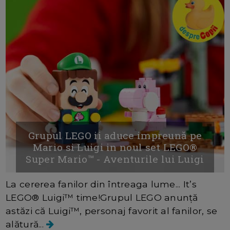
Grupul LEGO ii aduce impreună pe
Mario si Luigi in noul set LEGO®
Super Mario™ - Aventurile lui Luigi
La cererea fanilor din întreaga lume... It’s
LEGO® Luigi™ time!Grupul LEGO anunță
astăzi că Luigi™, personaj favorit al fanilor, se
alătură...