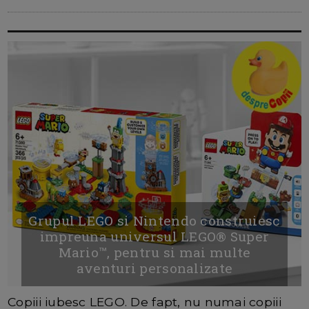
Grupul LEGO si Nintendo construiesc
impreuna universul LEGO® Super
Mario™, pentru si mai multe
aventuri personalizate
Copiii iubesc LEGO. De fapt, nu numai copiii