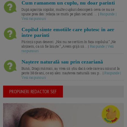
Cum ramanem un cuplu, nu doar parinti
După apariția copiilor, multe cupluri descoperă ceva ce nu se
spune prea des: relația se mută pe plan secund. ... |
Raspunde |
Vezi raspunsuri
Copilul simte emotiile care plutesc in aer
intre parinti
Părinții spun deseori: „Noi nu ne certăm în fața copilului.” „Ne
abținem, ca să fie liniște.” „Avem grijă să... |
Raspunde | Vezi
raspunsuri
Naștere naturală sau prin cezariană
Bună, Dragi mămici, aș vrea să știu dacă cele care au născut la
peste 38 de ani, ce ați ales: nașterea naturală sau p... |
Raspunde |
Vezi raspunsuri
PROPUNERI REDACTOR SEF