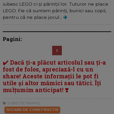
iubesc LEGO ci și părinții lor. Tuturor ne place
LEGO. Fie că suntem părinți, bunici sau copii,
pentru că ne place jocul...
Pagini:
1
✔️ Dacă ți-a plăcut articolul sau ți-a
fost de folos, apreciază-l cu un
share! Aceste informații le pot fi
utile și altor mămici sau tătici. Îți
mulțumim anticipat! ❣️
SUBIECTE TRATATE:
JUCARII DE CONSTRUCTIE