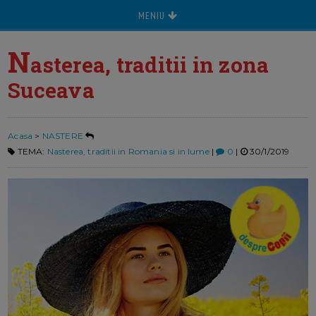
MENIU
N
asterea, traditii in zona
Suceava
Acasa
>
NASTERE
TEMA:
Nasterea, traditii in Romania si in lume
|
0
|
30/1/2019