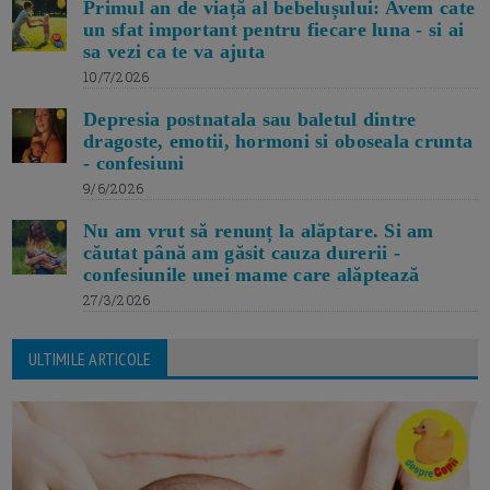
Primul an de viață al bebelușului: Avem cate
un sfat important pentru fiecare luna - si ai
sa vezi ca te va ajuta
10/7/2026
Depresia postnatala sau baletul dintre
dragoste, emotii, hormoni si oboseala crunta
- confesiuni
9/6/2026
Nu am vrut să renunț la alăptare. Si am
căutat până am găsit cauza durerii -
confesiunile unei mame care alăptează
27/3/2026
ULTIMILE ARTICOLE