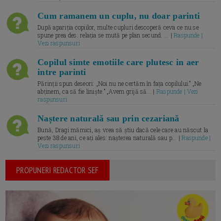
Cum ramanem un cuplu, nu doar parinti
După apariția copiilor, multe cupluri descoperă ceva ce nu se
spune prea des: relația se mută pe plan secund. ... |
Raspunde |
Vezi raspunsuri
Copilul simte emotiile care plutesc in aer
intre parinti
Părinții spun deseori: „Noi nu ne certăm în fața copilului.” „Ne
abținem, ca să fie liniște.” „Avem grijă să... |
Raspunde | Vezi
raspunsuri
Naștere naturală sau prin cezariană
Bună, Dragi mămici, aș vrea să știu dacă cele care au născut la
peste 38 de ani, ce ați ales: nașterea naturală sau p... |
Raspunde |
Vezi raspunsuri
PROPUNERI REDACTOR SEF