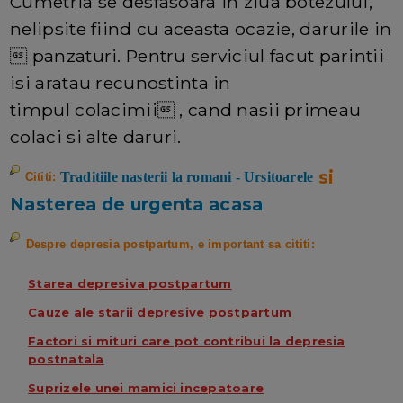
Cumetria se desfasoara in ziua botezului,
nelipsite fiind cu aceasta ocazie, darurile in
 panzaturi. Pentru serviciul facut parintii
isi aratau recunostinta in
timpul colacimii , cand nasii primeau
colaci si alte daruri.
si
Traditiile nasterii la romani - Ursitoarele
Cititi:
Nasterea de urgenta acasa
Despre depresia postpartum, e important sa cititi:
Starea depresiva postpartum
Cauze ale starii depresive postpartum
Factori si mituri care pot contribui la depresia
postnatala
Suprizele unei mamici incepatoare