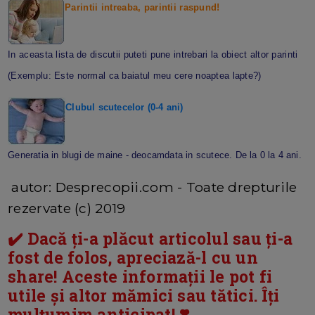
Parintii intreaba, parintii raspund!
In aceasta lista de discutii puteti pune intrebari la obiect altor parinti
(Exemplu: Este normal ca baiatul meu cere noaptea lapte?)
Clubul scutecelor (0-4 ani)
Generatia in blugi de maine - deocamdata in scutece. De la 0 la 4 ani.
autor: Desprecopii.com - Toate drepturile
rezervate (c) 2019
✔️ Dacă ți-a plăcut articolul sau ți-a
fost de folos, apreciază-l cu un
share! Aceste informații le pot fi
utile și altor mămici sau tătici. Îți
mulțumim anticipat! ❣️