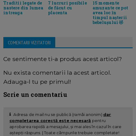
7 lucruri posibile
15 momente
Traditii legate de
de făcut cu
amuzante ce pot
nastere din lumea
placenta
avea loc în
intreaga
timpul nașterii
bebelușului 🤣
COMENTARII VIZITATORI
Ce sentimente ti-a produs acest articol?
Nu exista comentarii la acest articol.
Adauga-l tu pe primul!
Scrie un comentariu
Adresa de mail nu se publică (ramâi anonim)
dar
completarea corectă este necesară
pentru
aprobarea rapidă a mesajului, și mai ales în cazul în care
aștepți răspuns. | Toate câmpurile trebuie completate!