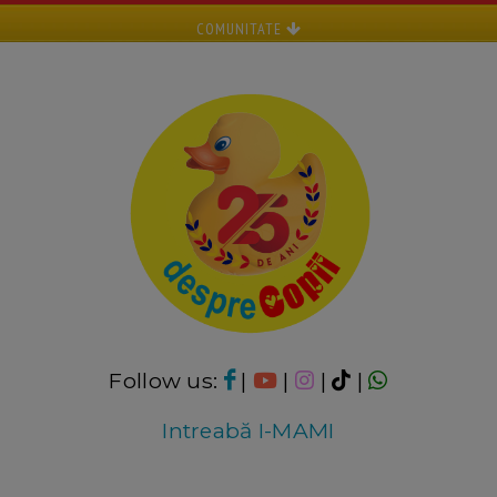
COMUNITATE
Follow us:
|
|
|
|
Intreabă I-MAMI