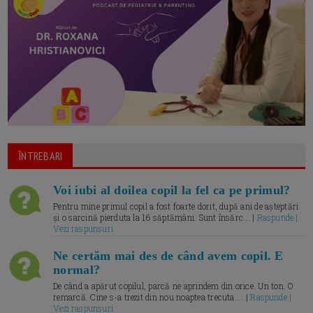
ÎNTREBARI
Voi iubi al doilea copil la fel ca pe primul?
Pentru mine primul copil a fost foarte dorit, după ani de așteptări
și o sarcină pierduta la 16 săptămâni. Sunt însărc... |
Raspunde |
Vezi raspunsuri
Ne certăm mai des de când avem copil. E
normal?
De când a apărut copilul, parcă ne aprindem din orice. Un ton. O
remarcă. Cine s-a trezit din nou noaptea trecuta.... |
Raspunde |
Vezi raspunsuri