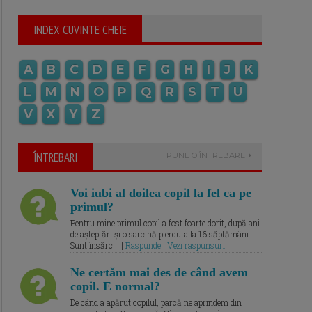
INDEX CUVINTE CHEIE
A
B
C
D
E
F
G
H
I
J
K
L
M
N
O
P
Q
R
S
T
U
V
X
Y
Z
ÎNTREBARI
PUNE O ÎNTREBARE
Voi iubi al doilea copil la fel ca pe
primul?
Pentru mine primul copil a fost foarte dorit, după ani
de așteptări și o sarcină pierduta la 16 săptămâni.
Sunt însărc... |
Raspunde | Vezi raspunsuri
Ne certăm mai des de când avem
copil. E normal?
De când a apărut copilul, parcă ne aprindem din