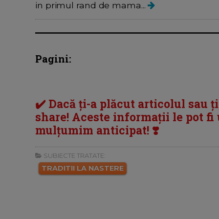
in primul rand de mama...
Pagini:
✔️ Dacă ți-a plăcut articolul sau ț
share! Aceste informații le pot fi u
mulțumim anticipat! ❣️
SUBIECTE TRATATE:
TRADITII LA NASTERE