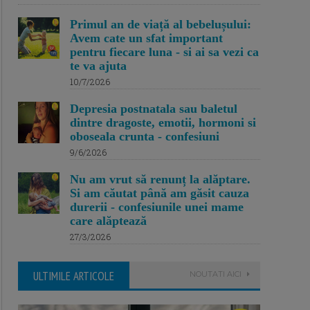
Primul an de viață al bebelușului:
Avem cate un sfat important
pentru fiecare luna - si ai sa vezi ca
te va ajuta
10/7/2026
Depresia postnatala sau baletul
dintre dragoste, emotii, hormoni si
oboseala crunta - confesiuni
9/6/2026
Nu am vrut să renunț la alăptare.
Si am căutat până am găsit cauza
durerii - confesiunile unei mame
care alăptează
27/3/2026
ULTIMILE ARTICOLE
NOUTATI AICI