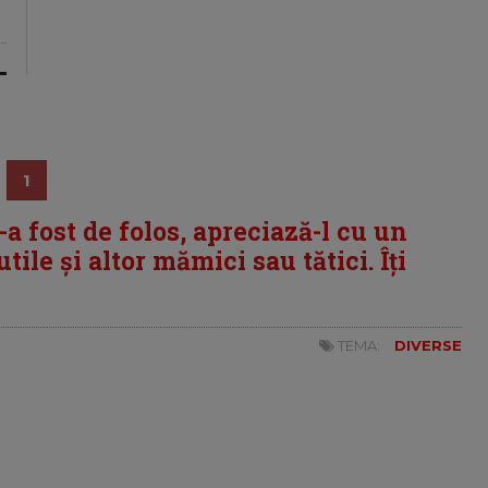
1
i-a fost de folos, apreciază-l cu un
tile și altor mămici sau tătici. Îți
TEMA:
DIVERSE