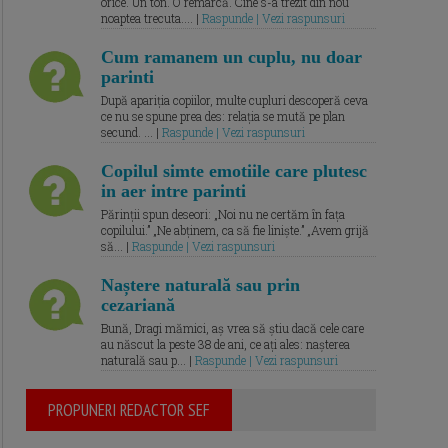
orice. Un ton. O remarcă. Cine s-a trezit din nou
noaptea trecuta.... |
Raspunde | Vezi raspunsuri
Cum ramanem un cuplu, nu doar
parinti
După apariția copiilor, multe cupluri descoperă ceva
ce nu se spune prea des: relația se mută pe plan
secund. ... |
Raspunde | Vezi raspunsuri
Copilul simte emotiile care plutesc
in aer intre parinti
Părinții spun deseori: „Noi nu ne certăm în fața
copilului.” „Ne abținem, ca să fie liniște.” „Avem grijă
să... |
Raspunde | Vezi raspunsuri
Naștere naturală sau prin
cezariană
Bună, Dragi mămici, aș vrea să știu dacă cele care
au născut la peste 38 de ani, ce ați ales: nașterea
naturală sau p... |
Raspunde | Vezi raspunsuri
PROPUNERI REDACTOR SEF