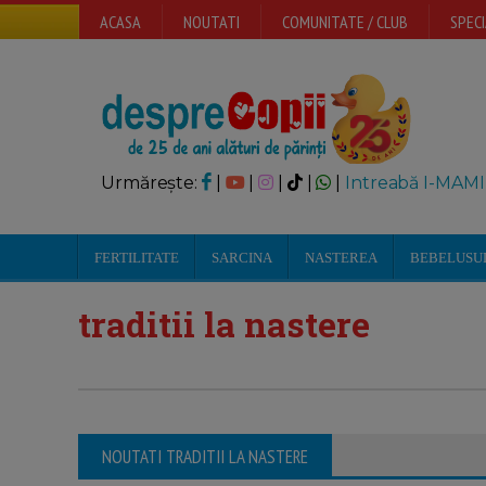
ACASA
NOUTATI
COMUNITATE / CLUB
SPECI
Urmărește:
|
|
|
|
|
Intreabă I-MAMI
FERTILITATE
SARCINA
NASTEREA
BEBELUSU
traditii la nastere
NOUTATI TRADITII LA NASTERE