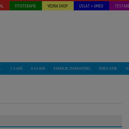
AL
FITOTERAPIE
VEDRA SHOP
USCAT + UMED
TESTARE
L
1-3 ANI
4-12 ANI
FAMILIE, PARENTING
EDUCATIE
S