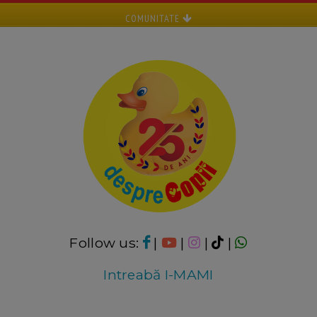
COMUNITATE
Follow us:
|
|
|
|
Intreabă I-MAMI