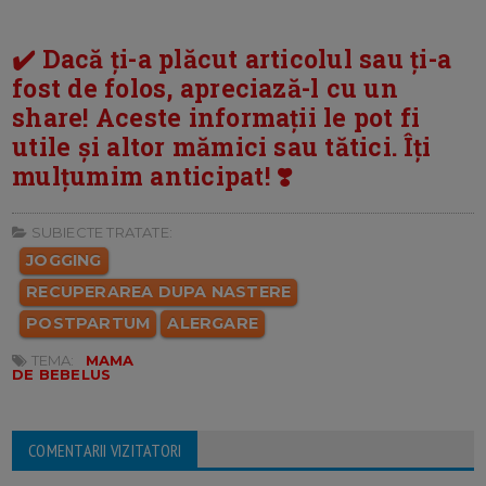
✔️ Dacă ți-a plăcut articolul sau ți-a
fost de folos, apreciază-l cu un
share! Aceste informații le pot fi
utile și altor mămici sau tătici. Îți
mulțumim anticipat! ❣️
SUBIECTE TRATATE:
JOGGING
RECUPERAREA DUPA NASTERE
POSTPARTUM
ALERGARE
TEMA:
MAMA
DE BEBELUS
COMENTARII VIZITATORI