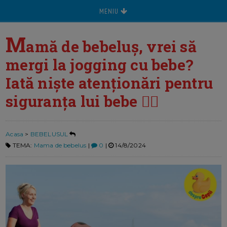
MENIU
M
amă de bebeluș, vrei să
mergi la jogging cu bebe?
Iată niște atenționări pentru
siguranța lui bebe 🏃‍♀️
Acasa
>
BEBELUSUL
TEMA:
Mama de bebelus
|
0
|
14/8/2024