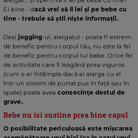
alergat... și sperii să îl iei pe bebe cu tine?
Ei bine - d
acă vrei să îl iei și pe bebe cu
tine - trebuie să știi niște informații.
Deși
jogging
-ul, alergatul - poate fi extrem
de benefic pentru corpul tău, nu este la fel
de benefic pentru corpul lui bebe. Orice fel
de activitate care îl leagănă prea viguros
(cum s-ar întâmpla dacă ai alerga cu el
într-un sistem de purtat pus în față sau în
spate) poate avea
consecințe destul de
grave.
Bebe nu isi sustine prea bine capul
O posibilitate periculoasă este mișcarea
asemănătoare unui bici (ca în cazul unui