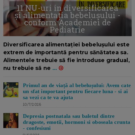
11 NU-uri in diversificarea
și alimentația bebelușului -
conform Academiei de
Pediatrie
16/7/2026
AUTOR: EDITOR DC.
Diversificarea alimentației bebelușului este
extrem de importantă pentru sănătatea sa.
Alimentele trebuie să fie introduse gradual,
nu trebuie să ne
...
Primul an de viață al bebelușului: Avem cate
un sfat important pentru fiecare luna - si ai
sa vezi ca te va ajuta
10/7/2026
Depresia postnatala sau baletul dintre
dragoste, emotii, hormoni si oboseala crunta
- confesiuni
9/6/2026