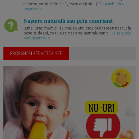
abținem, ca să fie liniște.” „Avem grijă să... |
Raspunde | Vezi
raspunsuri
Naștere naturală sau prin cezariană
Bună, Dragi mămici, aș vrea să știu dacă cele care au născut la
peste 38 de ani, ce ați ales: nașterea naturală sau p... |
Raspunde |
Vezi raspunsuri
PROPUNERI REDACTOR SEF