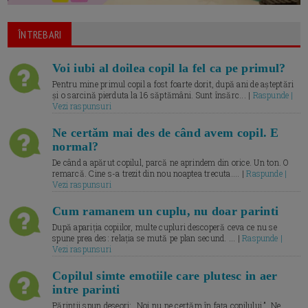
ÎNTREBARI
Voi iubi al doilea copil la fel ca pe primul?
Pentru mine primul copil a fost foarte dorit, după ani de așteptări
și o sarcină pierduta la 16 săptămâni. Sunt însărc... |
Raspunde |
Vezi raspunsuri
Ne certăm mai des de când avem copil. E
normal?
De când a apărut copilul, parcă ne aprindem din orice. Un ton. O
remarcă. Cine s-a trezit din nou noaptea trecuta.... |
Raspunde |
Vezi raspunsuri
Cum ramanem un cuplu, nu doar parinti
După apariția copiilor, multe cupluri descoperă ceva ce nu se
spune prea des: relația se mută pe plan secund. ... |
Raspunde |
Vezi raspunsuri
Copilul simte emotiile care plutesc in aer
intre parinti
Părinții spun deseori: „Noi nu ne certăm în fața copilului.” „Ne