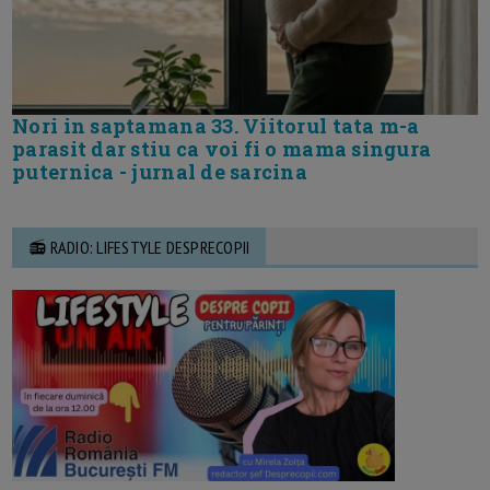
Nori in saptamana 33. Viitorul tata m-a
parasit dar stiu ca voi fi o mama singura
puternica - jurnal de sarcina
📻 RADIO: LIFESTYLE DESPRECOPII