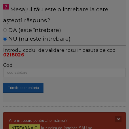
Mesajul tău este o întrebare la care
aștepți răspuns?
DA (este întrebare)
NU (nu este întrebare)
Introdu codul de validare rosu in casuta de cod:
0218026
Cod:
Ai o întrebare pentru alte mămici?
ÎNTREABĂ AICI
la rubrica de întrebări SAU pe