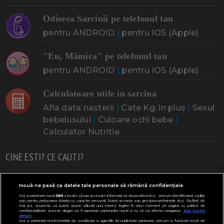
Odiseea Sarcinii pe telefonul tau
pentru ANDROID
|
pentru IOS (Apple)
"Eu, Mămica" pe telefonul tau
pentru ANDROID
|
pentru IOS (Apple)
Calculatoare utile in sarcina
Afla data nasterii
|
Cate Kg. in plus
|
Sexul
bebelusului
|
Culoare ochi bebe
|
Calculator Nutritie
CINE ESTI? CE CAUTI?
Doresc un copil
Adoptia
Probleme cu sarcina
Nouă ne pasă ca datele tale personale să rămână confidențiale
Noi și partenerii noștri
589
stocăm și/sau accesăm informații pe dispozitivul dvs., precum identificatorii cookie
Urmeaza sa nasc
Probleme alaptare
Bebe plange
unici pentru prelucrarea datelor cu caracter personal. Puteți accepta sau gestiona preferințele dvs. făcând clic
mai jos, respectiv vă puteți opune utilizării unui interes legitim în orice moment pe pagina cu politica de
confidențialitate. Aceste alegeri vor fi raportate partenerilor noștri și nu vă vor afecta navigarea.
Mai multe
Bebe febra
Caut bona
Cresa, Gradinta
detalii
Noi si partenerii nostri (retelele de socializare si agentiile de publicitate partenere, precum si furnizorii nostri de