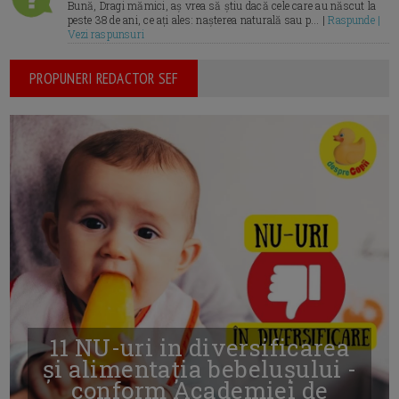
Bună, Dragi mămici, aș vrea să știu dacă cele care au născut la
peste 38 de ani, ce ați ales: nașterea naturală sau p... |
Raspunde |
Vezi raspunsuri
PROPUNERI REDACTOR SEF
11 NU-uri in diversificarea
și alimentația bebelușului -
conform Academiei de