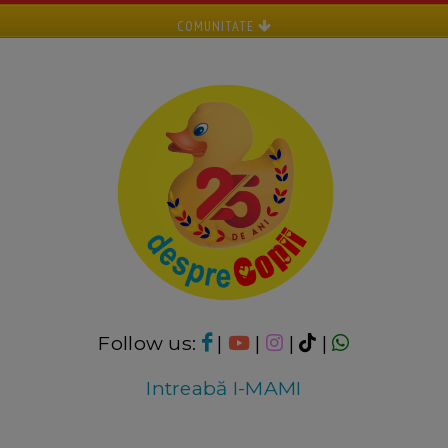
COMUNITATE
Follow us:
|
|
|
|
Intreabă I-MAMI