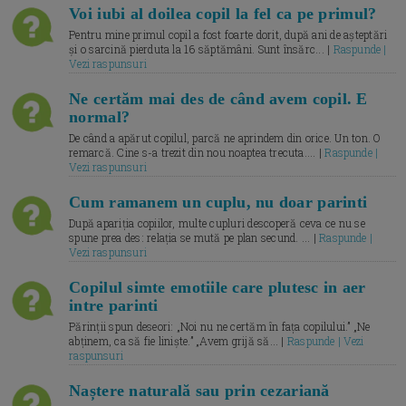
Voi iubi al doilea copil la fel ca pe primul?
Pentru mine primul copil a fost foarte dorit, după ani de așteptări
și o sarcină pierduta la 16 săptămâni. Sunt însărc... |
Raspunde |
Vezi raspunsuri
Ne certăm mai des de când avem copil. E
normal?
De când a apărut copilul, parcă ne aprindem din orice. Un ton. O
remarcă. Cine s-a trezit din nou noaptea trecuta.... |
Raspunde |
Vezi raspunsuri
Cum ramanem un cuplu, nu doar parinti
După apariția copiilor, multe cupluri descoperă ceva ce nu se
spune prea des: relația se mută pe plan secund. ... |
Raspunde |
Vezi raspunsuri
Copilul simte emotiile care plutesc in aer
intre parinti
Părinții spun deseori: „Noi nu ne certăm în fața copilului.” „Ne
abținem, ca să fie liniște.” „Avem grijă să... |
Raspunde | Vezi
raspunsuri
Naștere naturală sau prin cezariană