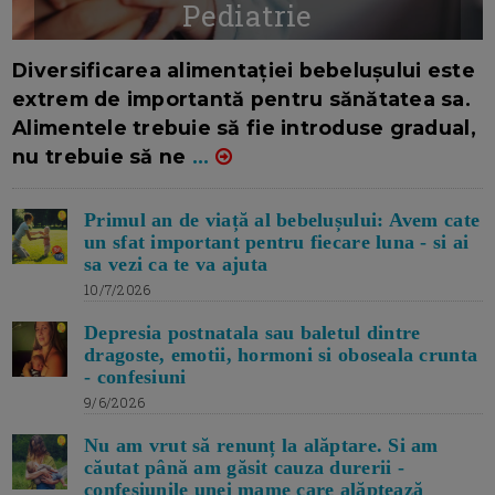
Pediatrie
16/7/2026
AUTOR: EDITOR DC.
Diversificarea alimentației bebelușului este
extrem de importantă pentru sănătatea sa.
Alimentele trebuie să fie introduse gradual,
nu trebuie să ne
...
Primul an de viață al bebelușului: Avem cate
un sfat important pentru fiecare luna - si ai
sa vezi ca te va ajuta
10/7/2026
Depresia postnatala sau baletul dintre
dragoste, emotii, hormoni si oboseala crunta
- confesiuni
9/6/2026
Nu am vrut să renunț la alăptare. Si am
căutat până am găsit cauza durerii -
confesiunile unei mame care alăptează