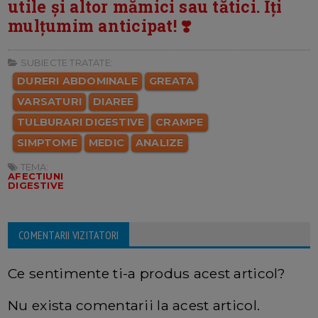
utile și altor mămici sau tătici. Îți
mulțumim anticipat! ❣️
SUBIECTE TRATATE:
DURERI ABDOMINALE
GREATA
VARSATURI
DIAREE
TULBURARI DIGESTIVE
CRAMPE
SIMPTOME
MEDIC
ANALIZE
TEMA:
AFECTIUNI
DIGESTIVE
COMENTARII VIZITATORI
Ce sentimente ti-a produs acest articol?
Nu exista comentarii la acest articol.