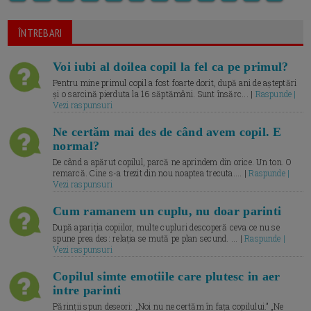
ÎNTREBARI
Voi iubi al doilea copil la fel ca pe primul?
Pentru mine primul copil a fost foarte dorit, după ani de așteptări
și o sarcină pierduta la 16 săptămâni. Sunt însărc... |
Raspunde |
Vezi raspunsuri
Ne certăm mai des de când avem copil. E
normal?
De când a apărut copilul, parcă ne aprindem din orice. Un ton. O
remarcă. Cine s-a trezit din nou noaptea trecuta.... |
Raspunde |
Vezi raspunsuri
Cum ramanem un cuplu, nu doar parinti
După apariția copiilor, multe cupluri descoperă ceva ce nu se
spune prea des: relația se mută pe plan secund. ... |
Raspunde |
Vezi raspunsuri
Copilul simte emotiile care plutesc in aer
intre parinti
Părinții spun deseori: „Noi nu ne certăm în fața copilului.” „Ne