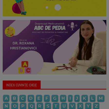
INDEX CUVINTE CHEIE
A
B
C
D
E
F
G
H
I
J
K
L
M
N
O
P
Q
R
S
T
U
V
X
Y
Z