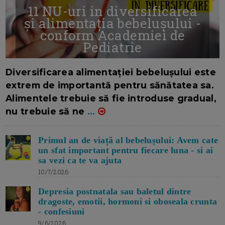
11 NU-uri in diversificarea
și alimentația bebelușului -
conform Academiei de
Pediatrie
16/7/2026
AUTOR: EDITOR DC.
Diversificarea alimentației bebelușului este
extrem de importantă pentru sănătatea sa.
Alimentele trebuie să fie introduse gradual,
nu trebuie să ne
...
Primul an de viață al bebelușului: Avem cate
un sfat important pentru fiecare luna - si ai
sa vezi ca te va ajuta
10/7/2026
Depresia postnatala sau baletul dintre
dragoste, emotii, hormoni si oboseala crunta
- confesiuni
9/6/2026