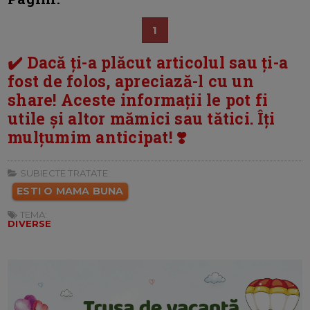
1
✔️ Dacă ți-a plăcut articolul sau ți-a
fost de folos, apreciază-l cu un
share! Aceste informații le pot fi
utile și altor mămici sau tătici. Îți
mulțumim anticipat! ❣️
SUBIECTE TRATATE:
ESTI O MAMA BUNA
TEMA:
DIVERSE