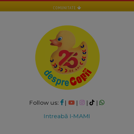
COMUNITATE
Follow us:
|
|
|
|
Intreabă I-MAMI