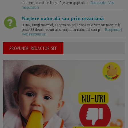
abținem, ca să fie liniște.” „Avem grijă să... |
Raspunde | Vezi
raspunsuri
Naștere naturală sau prin cezariană
Bună, Dragi mămici, aș vrea să știu dacă cele care au născut la
peste 38 de ani, ce ați ales: nașterea naturală sau p... |
Raspunde |
Vezi raspunsuri
PROPUNERI REDACTOR SEF