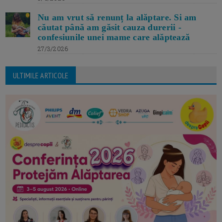
Nu am vrut să renunț la alăptare. Si am
căutat până am găsit cauza durerii -
confesiunile unei mame care alăptează
27/3/2026
ULTIMILE ARTICOLE