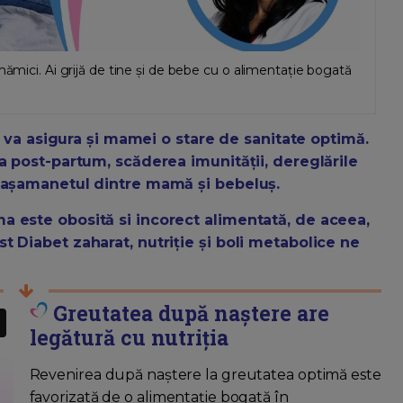
mămici. Ai grijă de tine și de bebe cu o alimentație bogată
nă va asigura și mamei o stare de sanitate optimă.
a post-partum, scăderea imunității, dereglările
atașamanetul dintre mamă și bebeluș.
a este obosită si incorect alimentată, de aceea,
 Diabet zaharat, nutriție și boli metabolice ne
Greutatea după naștere are
legătură cu nutriția
Revenirea după naștere la greutatea optimă este
favorizată de o alimentație bogată în