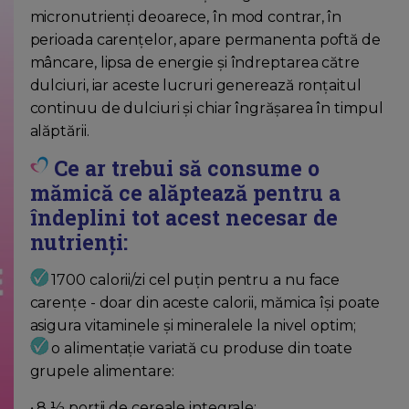
micronutrienți deoarece, în mod contrar, în
perioada carențelor, apare permanenta poftă de
mâncare, lipsa de energie și îndreptarea către
dulciuri, iar aceste lucruri generează ronțaitul
continuu de dulciuri și chiar îngrășarea în timpul
alăptării.
Ce ar trebui să consume o
mămică ce alăptează pentru a
îndeplini tot acest necesar de
nutrienți:
1700 calorii/zi cel puțin pentru a nu face
carențe - doar din aceste calorii, mămica își poate
asigura vitaminele și mineralele la nivel optim;
o alimentație variată cu produse din toate
grupele alimentare:
• 8 ½ porții de cereale integrale;