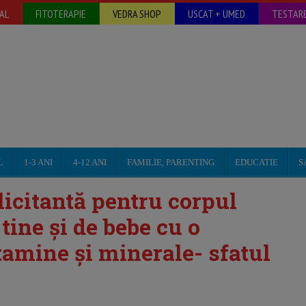
AL
FITOTERAPIE
VEDRA SHOP
USCAT + UMED
TESTARE
L
1-3 ANI
4-12 ANI
FAMILIE, PARENTING
EDUCATIE
S
licitantă pentru corpul
tine și de bebe cu o
tamine și minerale- sfatul