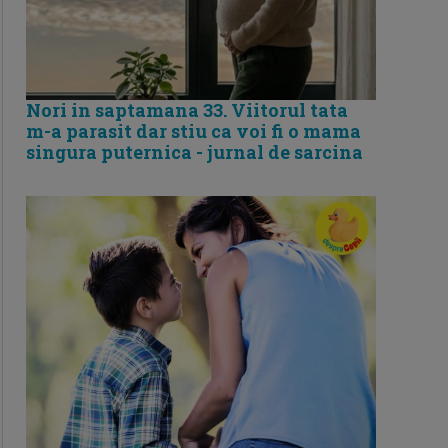
Nori in saptamana 33. Viitorul tata
m-a parasit dar stiu ca voi fi o mama
singura puternica - jurnal de sarcina