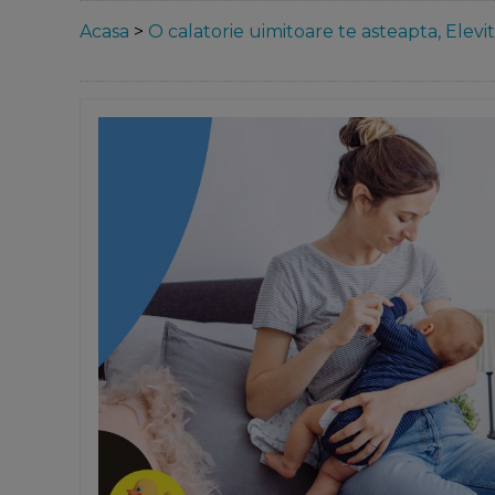
Acasa
>
O calatorie uimitoare te asteapta, Elevit 