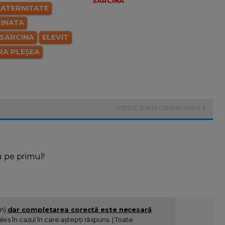
SARCINA
ATERNITATE
CINATA
 SARCINA
ELEVIT
RA PLEȘEA
CITESTE TOATE COMENTARIILE
u pe primul!
im)
dar completarea corectă este necesară
es în cazul în care aștepți răspuns. | Toate