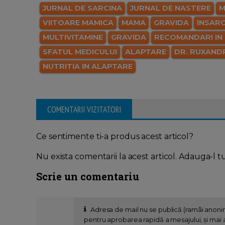
JURNAL DE SARCINA
JURNAL DE NASTERE
M
VIITOARE MAMICA
MAMA
GRAVIDA
INSAR
MULTIVITAMINE
GRAVIDA
RECOMANDARI IN
SFATUL MEDICULUI
ALAPTARE
DR. RUXAND
NUTRITIA IN ALAPTARE
COMENTARII VIZITATORI
Ce sentimente ti-a produs acest articol?
Nu exista comentarii la acest articol. Adauga-l t
Scrie un comentariu
Adresa de mail nu se publică (ramâi anon
pentru aprobarea rapidă a mesajului, și mai al