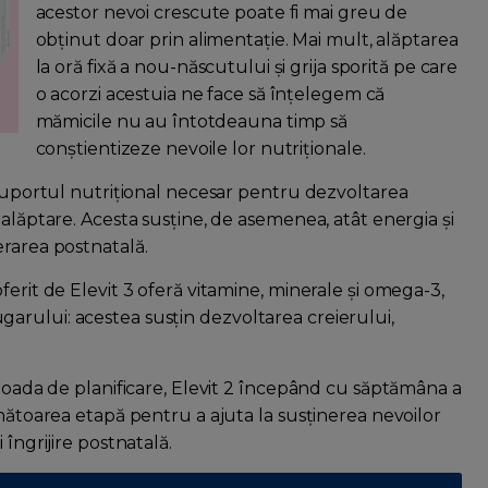
acestor nevoi crescute poate fi mai greu de
obținut doar prin alimentație. Mai mult, alăptarea
la oră fixă a nou-născutului și grija sporită pe care
o acorzi acestuia ne face să înțelegem că
mămicile nu au întotdeauna timp să
conștientizeze nevoile lor nutriționale.
 suportul nutrițional necesar pentru dezvoltarea
 alăptare. Acesta susține, de asemenea, atât energia și
erarea postnatală.
ferit de Elevit 3 oferă vitamine, minerale și omega-3,
arului: acestea susțin dezvoltarea creierului,
rioada de planificare, Elevit 2 începând cu săptămâna a
rmătoarea etapă pentru a ajuta la susținerea nevoilor
îngrijire postnatală.