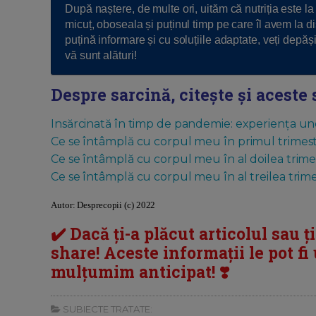
După naștere, de multe ori, uităm că nutriția este l
micuț, oboseala și puținul timp pe care îl avem la d
puțină informare și cu soluțiile adaptate, veți depăși
vă sunt alături!
Despre sarcină, citește și aceste 
Insărcinată în timp de pandemie: experiența une
Ce se întâmplă cu corpul meu în primul trimest
Ce se întâmplă cu corpul meu în al doilea trime
Ce se întâmplă cu corpul meu în al treilea trim
Autor: Desprecopii (c) 2022
✔️ Dacă ți-a plăcut articolul sau ț
share! Aceste informații le pot fi u
mulțumim anticipat! ❣️
SUBIECTE TRATATE: