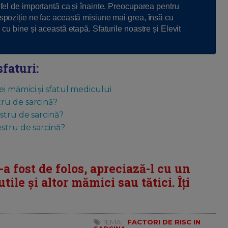
a fel de importantă ca și înainte. Preocuparea pentru
ispoziție ne fac această misiune mai grea, însă cu
 cu bine și această etapă. Sfaturile noastre și Elevit
sfaturi:
i mămici și sfatul medicului
ru de sarcină?
stru de sarcină?
estru de sarcină?
i-a fost de folos, apreciază-l cu un
tile și altor mămici sau tătici. Îți
TEMA:
FACTORI DE RISC IN