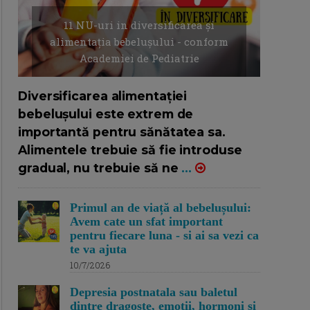
11 NU-uri in diversificarea și
alimentația bebelușului - conform
Academiei de Pediatrie
16/7/2026
AUTOR: EDITOR DC.
Diversificarea alimentației
bebelușului este extrem de
importantă pentru sănătatea sa.
Alimentele trebuie să fie introduse
gradual, nu trebuie să ne
...
Primul an de viață al bebelușului:
Avem cate un sfat important
pentru fiecare luna - si ai sa vezi ca
te va ajuta
10/7/2026
Depresia postnatala sau baletul
dintre dragoste, emotii, hormoni si