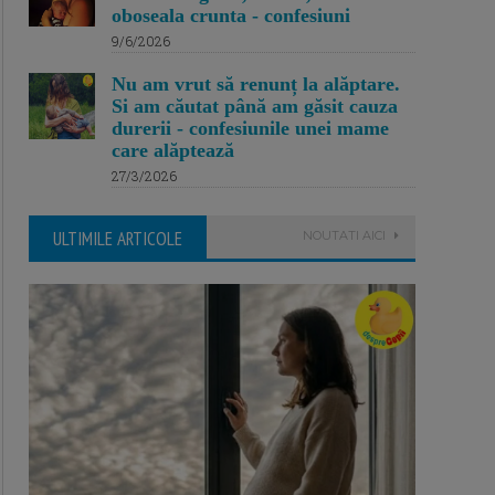
oboseala crunta - confesiuni
9/6/2026
Nu am vrut să renunț la alăptare.
Si am căutat până am găsit cauza
durerii - confesiunile unei mame
care alăptează
27/3/2026
ULTIMILE ARTICOLE
NOUTATI AICI