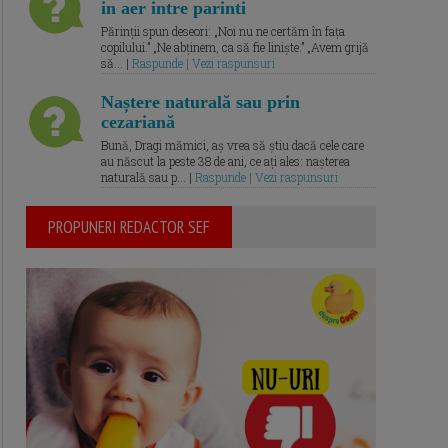
in aer intre parinti
Părinții spun deseori: „Noi nu ne certăm în fața
copilului.” „Ne abținem, ca să fie liniște.” „Avem grijă
să... |
Raspunde | Vezi raspunsuri
Naștere naturală sau prin
cezariană
Bună, Dragi mămici, aș vrea să știu dacă cele care
au născut la peste 38 de ani, ce ați ales: nașterea
naturală sau p... |
Raspunde | Vezi raspunsuri
PROPUNERI REDACTOR SEF