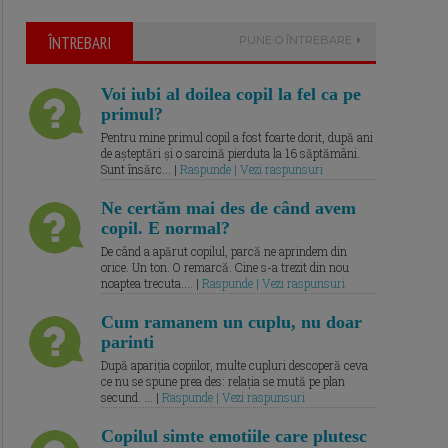
ÎNTREBARI
PUNE O ÎNTREBARE
Voi iubi al doilea copil la fel ca pe
primul?
Pentru mine primul copil a fost foarte dorit, după ani
de așteptări și o sarcină pierduta la 16 săptămâni.
Sunt însărc... |
Raspunde | Vezi raspunsuri
Ne certăm mai des de când avem
copil. E normal?
De când a apărut copilul, parcă ne aprindem din
orice. Un ton. O remarcă. Cine s-a trezit din nou
noaptea trecuta.... |
Raspunde | Vezi raspunsuri
Cum ramanem un cuplu, nu doar
parinti
După apariția copiilor, multe cupluri descoperă ceva
ce nu se spune prea des: relația se mută pe plan
secund. ... |
Raspunde | Vezi raspunsuri
Copilul simte emotiile care plutesc