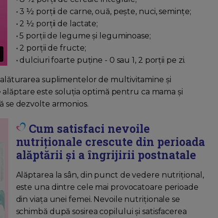
• 3 ½ porții de carne, ouă, pește, nuci, semințe;
• 2 ½ porții de lactate;
• 5 porții de legume și leguminoase;
• 2 porții de fructe;
• dulciuri foarte puține - 0 sau 1, 2 porții pe zi.
, alăturarea suplimentelor de multivitamine și
alăptare este soluția optimă pentru ca mama și
să se dezvolte armonios.
Cum satisfaci nevoile
nutriționale crescute din perioada
alăptării și a îngrijirii postnatale
Alăptarea la sân, din punct de vedere nutrițional,
este una dintre cele mai provocatoare perioade
din viața unei femei. Nevoile nutriționale se
schimbă după sosirea copilului și satisfacerea