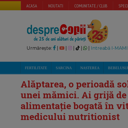
ACASA
NOUTATI
COMUNITATE / CLUB
SPECI
Urmărește:
|
|
|
|
|
Intreabă I-MAMI
FERTILITATE
SARCINA
NASTEREA
BEBELUSU
Alăptarea, o perioadă so
unei mămici. Ai grijă de 
alimentație bogată în vi
medicului nutritionist