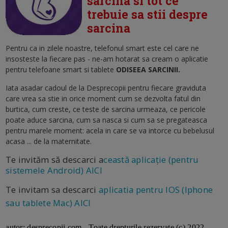
sarcina si tot ce
trebuie sa stii despre
sarcina
Pentru ca in zilele noastre, telefonul smart este cel care ne
insosteste la fiecare pas - ne-am hotarat sa cream o aplicatie
pentru telefoane smart si tablete
ODISEEA SARCINII.
Iata asadar cadoul de la Desprecopii pentru fiecare graviduta
care vrea sa stie in orice moment cum se dezvolta fatul din
burtica, cum creste, ce teste de sarcina urmeaza, ce pericole
poate aduce sarcina, cum sa nasca si cum sa se pregateasca
pentru marele moment: acela in care se va intorce cu bebelusul
acasa ... de la maternitate.
Te invităm să descarci a
ceastă aplicație (pentru
sistemele Android) AICI
Te invitam sa descarci
aplicatia pentru IOS (Iphone
sau tablete Mac) AICI
a
utor: desprecopii.com - Toate drepturile rezervate (c) 2022