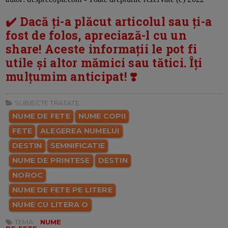
✔️ Dacă ți-a plăcut articolul sau ți-a
fost de folos, apreciază-l cu un
share! Aceste informații le pot fi
utile și altor mămici sau tătici. Îți
mulțumim anticipat! ❣️
SUBIECTE TRATATE:
NUME DE FETE
NUME COPII
FETE
ALEGEREA NUMELUI
DESTIN
SEMNIFICATIE
NUME DE PRINTESE
DESTIN
NOROC
NUME DE FETE PE LITERE
NUME CU LITERA O
TEMA:
NUME