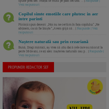
spune prea des: relația se mută pe plan secund. ... |
Raspunde |
Vezi raspunsuri
Copilul simte emotiile care plutesc in aer
intre parinti
Părinții spun deseori: „Noi nu ne certăm în fața copilului.” „Ne
abținem, ca să fie liniște.” „Avem grijă să... |
Raspunde | Vezi
raspunsuri
Naștere naturală sau prin cezariană
Bună, Dragi mămici, aș vrea să știu dacă cele care au născut la
peste 38 de ani, ce ați ales: nașterea naturală sau p... |
Raspunde |
Vezi raspunsuri
PROPUNERI REDACTOR SEF