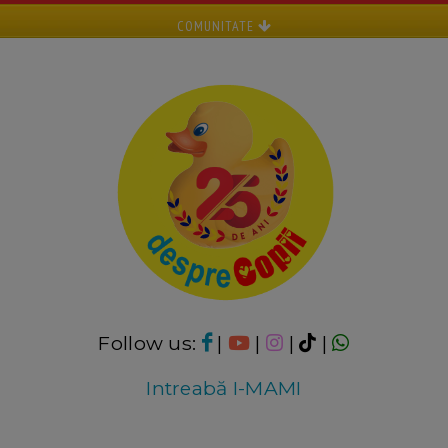
COMUNITATE
Follow us:
|
|
|
|
Intreabă I-MAMI