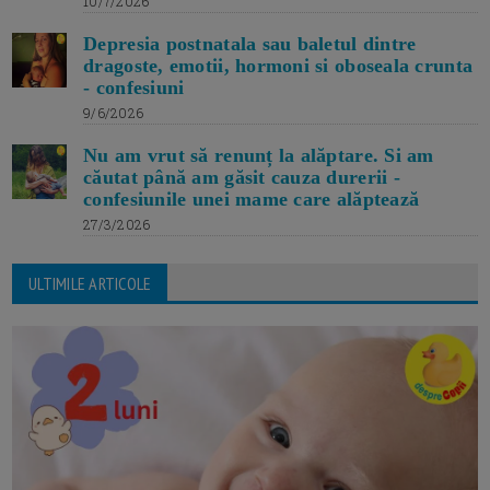
10/7/2026
Depresia postnatala sau baletul dintre
dragoste, emotii, hormoni si oboseala crunta
- confesiuni
9/6/2026
Nu am vrut să renunț la alăptare. Si am
căutat până am găsit cauza durerii -
confesiunile unei mame care alăptează
27/3/2026
ULTIMILE ARTICOLE