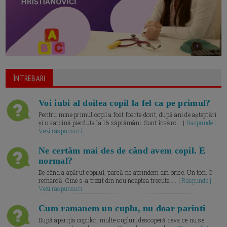
ÎNTREBARI
Voi iubi al doilea copil la fel ca pe primul?
Pentru mine primul copil a fost foarte dorit, după ani de așteptări
și o sarcină pierduta la 16 săptămâni. Sunt însărc... |
Raspunde |
Vezi raspunsuri
Ne certăm mai des de când avem copil. E
normal?
De când a apărut copilul, parcă ne aprindem din orice. Un ton. O
remarcă. Cine s-a trezit din nou noaptea trecuta.... |
Raspunde |
Vezi raspunsuri
Cum ramanem un cuplu, nu doar parinti
După apariția copiilor, multe cupluri descoperă ceva ce nu se