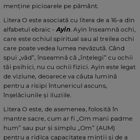
menține picioarele pe pământ.
Litera O este asociată cu litera de a 16-a din
alfabetul ebraic -
Ayin
. Ayin înseamnă ochi,
care este ochiul spiritual sau al treilea ochi
care poate vedea lumea nevăzută. Când
spui „văd”, înseamnă că „înțelegi” cu ochii
tăi psihici, nu cu ochii fizici. Ayin este legat
de viziune, deoarece va căuta lumină
pentru a risipi întunericul ascuns,
înșelăciunile și iluziile.
Litera O este, de asemenea, folosită în
mantre sacre, cum ar fi „Om mani padme
hum” sau pur și simplu „Om” (AUM)
pentru a ridica capacitatea minții și de a