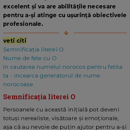
excelent și va are abilitățile necesare
pentru a-și atinge cu ușurință obiectivele
profesionale.
veti citi
Semnificația literei O
Nume de fete cu O
In cautarea numelui norocos pentru fetita
ta - incearca generatorul de nume
norocoase
Semnificația literei O
Persoanele cu această inițială pot deveni
totuși nerealiste, visătoare și emoționale,
așa că au nevoie de puțin ajutor pentru a-și