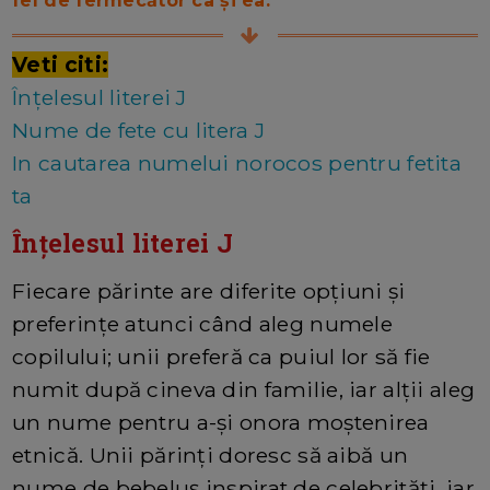
fel de fermecător ca și ea.
Veti citi:
Înțelesul literei J
Nume de fete cu litera J
In cautarea numelui norocos pentru fetita
ta
Înțelesul literei J
Fiecare părinte are diferite opțiuni și
preferințe atunci când aleg numele
copilului; unii preferă ca puiul lor să fie
numit după cineva din familie, iar alții aleg
un nume pentru a-și onora moștenirea
etnică. Unii părinți doresc să aibă un
nume de bebeluș inspirat de celebrități, iar