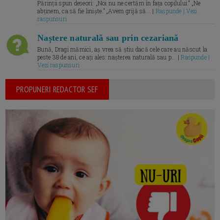
Părinții spun deseori: „Noi nu ne certăm în fața copilului.” „Ne
abținem, ca să fie liniște.” „Avem grijă să... |
Raspunde | Vezi
raspunsuri
Naștere naturală sau prin cezariană
Bună, Dragi mămici, aș vrea să știu dacă cele care au născut la
peste 38 de ani, ce ați ales: nașterea naturală sau p... |
Raspunde |
Vezi raspunsuri
PROPUNERI REDACTOR SEF