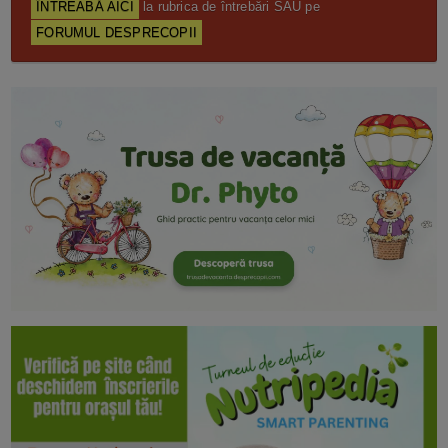
ÎNTREABĂ AICI
la rubrica de întrebări SAU pe
FORUMUL DESPRECOPII