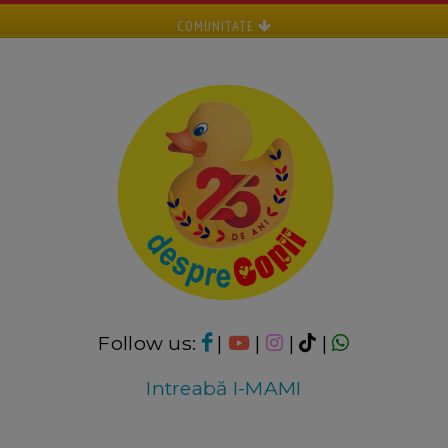
COMUNITATE
Follow us:
|
|
|
|
Intreabă I-MAMI