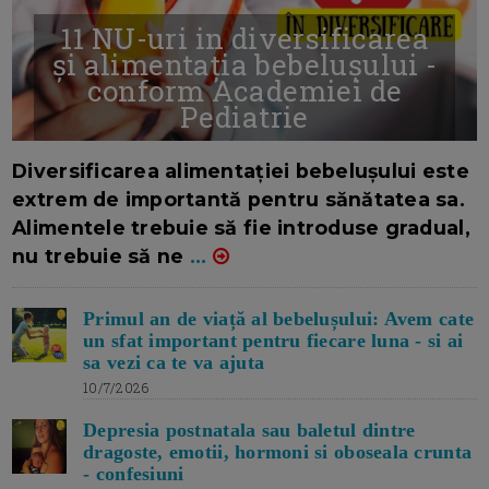
11 NU-uri in diversificarea
și alimentația bebelușului -
conform Academiei de
Pediatrie
16/7/2026
AUTOR: EDITOR DC.
Diversificarea alimentației bebelușului este
extrem de importantă pentru sănătatea sa.
Alimentele trebuie să fie introduse gradual,
nu trebuie să ne
...
Primul an de viață al bebelușului: Avem cate
un sfat important pentru fiecare luna - si ai
sa vezi ca te va ajuta
10/7/2026
Depresia postnatala sau baletul dintre
dragoste, emotii, hormoni si oboseala crunta
- confesiuni