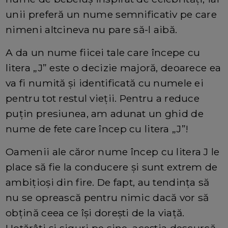
unii preferă un nume semnificativ pe care
nimeni altcineva nu pare să-l aibă.
A da un nume fiicei tale care începe cu
litera „J” este o decizie majoră, deoarece ea
va fi numită și identificată cu numele ei
pentru tot restul vieții. Pentru a reduce
puțin presiunea, am adunat un ghid de
nume de fete care încep cu litera „J”!
Oamenii ale căror nume încep cu litera J le
place să fie la conducere și sunt extrem de
ambițioși din fire. De fapt, au tendința să
nu se oprească pentru nimic dacă vor să
obțină ceea ce își dorești de la viață.
Hotărâți și siguri pe sine, aceștia descurcă