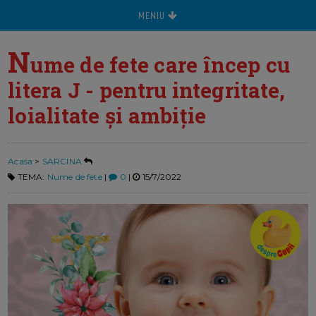
MENIU
N
ume de fete care încep cu
litera J - pentru integritate,
loialitate și ambiție
Acasa
>
SARCINA
TEMA:
Nume de fete
|
0
|
15/7/2022