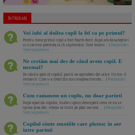
ÎNTREBARI
Voi iubi al doilea copil la fel ca pe primul?
Pentru mine primul copil a fost foarte dorit, după ani de așteptări
și o sarcină pierduta la 16 săptămâni. Sunt însărc... |
Raspunde |
Vezi raspunsuri
Ne certăm mai des de când avem copil. E
normal?
De când a apărut copilul, parcă ne aprindem din orice. Un ton. O
remarcă. Cine s-a trezit din nou noaptea trecuta.... |
Raspunde |
Vezi raspunsuri
Cum ramanem un cuplu, nu doar parinti
După apariția copiilor, multe cupluri descoperă ceva ce nu se
spune prea des: relația se mută pe plan secund. ... |
Raspunde |
Vezi raspunsuri
Copilul simte emotiile care plutesc in aer
intre parinti