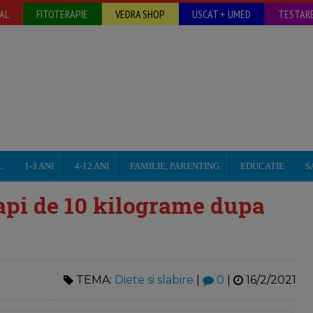
AL
FITOTERAPIE
VEDRA SHOP
USCAT + UMED
TESTARE
L
1-3 ANI
4-12 ANI
FAMILIE, PARENTING
EDUCATIE
S
scapi de 10 kilograme dupa
TEMA:
Diete si slabire
|
0
|
16/2/2021