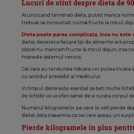
Lucuri de stiut despre dieta de 90
Atunci cand terminati dieta, puteti manca normal
trebuie sa consumati numai fructe la micul dej
Dieta poate parea complicata, insa nu este 
dietei, deoerece fiecare tip de alimente are prop
obicei nu mancam fructe la micul dejun, insa co
hraneste sistemul nervos.
Cei care au tensiunea ridicata vor putea incet
cu acordul prealabil al medicului.
In timpul dietei este esential sa beti multe lichi
de lichide va va oferi sanse de a curata corpul d
Numarul kilogramelor pe care le veti pierde dep
dietei. Asta inseamna ca cei care aveau un surp
Pierde kilogramele in plus pentru