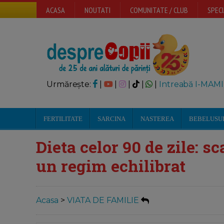
ACASA
NOUTATI
COMUNITATE / CLUB
SPECI
Urmărește:
|
|
|
|
|
Intreabă I-MAMI
FERTILITATE
SARCINA
NASTEREA
BEBELUSU
Dieta celor 90 de zile: 
un regim echilibrat
Acasa
>
VIATA DE FAMILIE