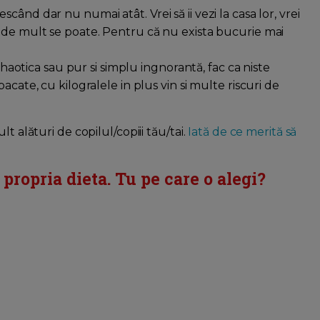
crescând dar nu numai atât. Vrei să ii vezi la casa lor, vrei
i cât de mult se poate. Pentru că nu exista bucurie mai
e haotica sau pur si simplu ingnorantă, fac ca niste
cate, cu kilogralele in plus vin si multe riscuri de
t alături de copilul/copiii tău/tai.
Iată de ce merită să
si propria dieta. Tu pe care o alegi?