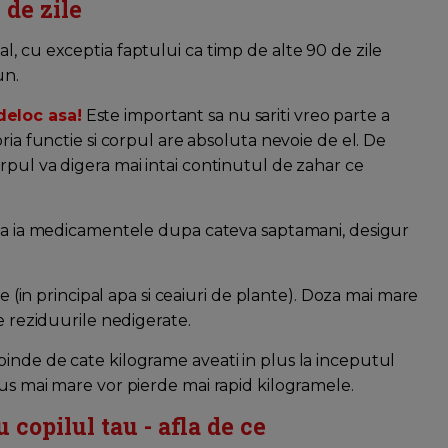
 de zile
, cu exceptia faptului ca timp de alte 90 de zile
un.
deloc asa!
Este important sa nu sariti vreo parte a
ria functie si corpul are absoluta nevoie de el. De
rpul va digera mai intai continutul de zahar ce
a sa ia medicamentele dupa cateva saptamani, desigur
de (in principal apa si ceaiuri de plante). Doza mai mare
e reziduurile nedigerate.
inde de cate kilograme aveati in plus la inceputul
lus mai mare vor pierde mai rapid kilogramele.
 copilul tau - afla de ce