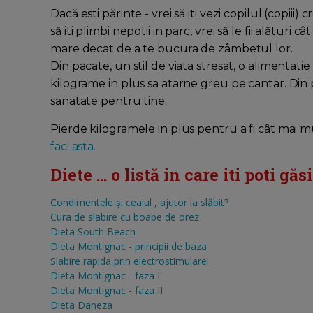
Dacă esti părinte - vrei să iti vezi copilul (copiii) 
să iti plimbi nepotii in parc, vrei să le fii alătur
mare decat de a te bucura de zâmbetul lor.
Din pacate, un stil de viata stresat, o alimentati
kilograme in plus sa atarne greu pe cantar. Din pa
sanatate pentru tine.
Pierde kilogramele in plus pentru a fi cât mai mul
faci asta.
Diete ... o listă in care iti poti gă
Condimentele şi ceaiul , ajutor la slăbit?
Cura de slabire cu boabe de orez
Dieta South Beach
Dieta Montignac - principii de baza
Slabire rapida prin electrostimulare!
Dieta Montignac - faza I
Dieta Montignac - faza II
Dieta Daneza