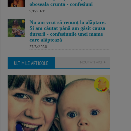
oboseala crunta - confesiuni
9/6/2026
Nu am vrut să renunț la alăptare.
Si am căutat până am găsit cauza
durerii - confesiunile unei mame
care alăptează
27/3/2026
ULTIMILE ARTICOLE
NOUTATI AICI