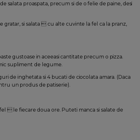
 de salata proaspata, precum si de o felie de paine, desi
gratar, si salata  cu alte cuvinte la fel ca la pranz,
 paste gustoase in aceeasi cantitate precum o pizza.
 mic supliment de legume.
guri de inghetata si 4 bucati de ciocolata amara. (Daca
ntru un produs de patiserie).
 fel  le fiecare doua ore. Puteti manca si salate de