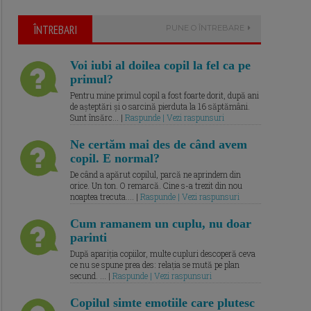
ÎNTREBARI
PUNE O ÎNTREBARE
Voi iubi al doilea copil la fel ca pe
primul?
Pentru mine primul copil a fost foarte dorit, după ani
de așteptări și o sarcină pierduta la 16 săptămâni.
Sunt însărc... |
Raspunde | Vezi raspunsuri
Ne certăm mai des de când avem
copil. E normal?
De când a apărut copilul, parcă ne aprindem din
orice. Un ton. O remarcă. Cine s-a trezit din nou
noaptea trecuta.... |
Raspunde | Vezi raspunsuri
Cum ramanem un cuplu, nu doar
parinti
După apariția copiilor, multe cupluri descoperă ceva
ce nu se spune prea des: relația se mută pe plan
secund. ... |
Raspunde | Vezi raspunsuri
Copilul simte emotiile care plutesc