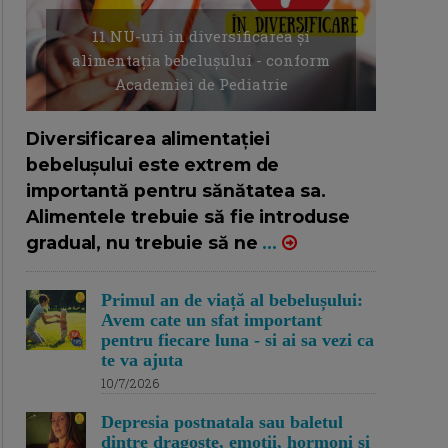
11 NU-uri in diversificarea și
alimentația bebelușului - conform
Academiei de Pediatrie
16/7/2026
AUTOR: EDITOR DC.
Diversificarea alimentației
bebelușului este extrem de
importantă pentru sănătatea sa.
Alimentele trebuie să fie introduse
gradual, nu trebuie să ne
...
Primul an de viață al bebelușului:
Avem cate un sfat important
pentru fiecare luna - si ai sa vezi ca
te va ajuta
10/7/2026
Depresia postnatala sau baletul
dintre dragoste, emotii, hormoni si