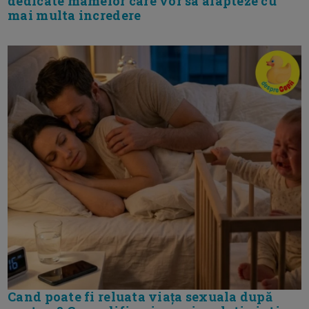
dedicate mamelor care vor sa alapteze cu
mai multa incredere
Cand poate fi reluata viața sexuala după