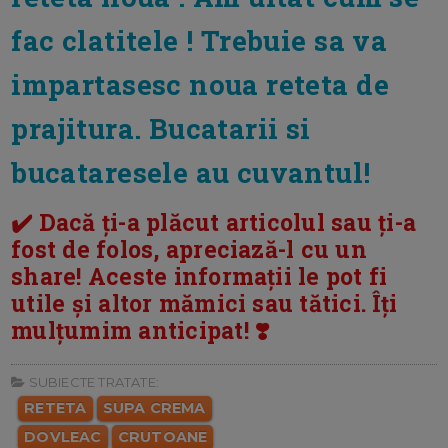
fac clatitele ! Trebuie sa va
impartasesc noua reteta de
prajitura. Bucatarii si
bucataresele au cuvantul!
✔️ Dacă ți-a plăcut articolul sau ți-a
fost de folos, apreciază-l cu un
share! Aceste informații le pot fi
utile și altor mămici sau tătici. Îți
mulțumim anticipat! ❣️
SUBIECTE TRATATE:
RETETA
SUPA CREMA
DOVLEAC
CRUTOANE