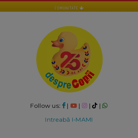
COMUNITATE
Follow us:
|
|
|
|
Intreabă I-MAMI