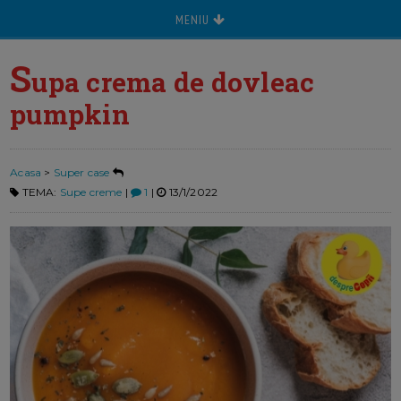
MENIU
S
upa crema de dovleac
pumpkin
Acasa
>
Super case
TEMA:
Supe creme
|
1
|
13/1/2022