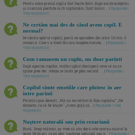
Pentru mine primul copil a fost foarte dorit, după ani de așteptări
și o sarcină pierduta la 16 săptămâni. Sunt însărc... |
Raspunde |
Vezi raspunsuri
Ne certăm mai des de când avem copil. E
normal?
De când a apărut copilul, parcă ne aprindem din orice. Un ton. O
remarcă. Cine s-a trezit din nou noaptea trecuta.... |
Raspunde |
Vezi raspunsuri
Cum ramanem un cuplu, nu doar parinti
După apariția copiilor, multe cupluri descoperă ceva ce nu se
spune prea des: relația se mută pe plan secund. ... |
Raspunde |
Vezi raspunsuri
Copilul simte emotiile care plutesc in aer
intre parinti
Părinții spun deseori: „Noi nu ne certăm în fața copilului.” „Ne
abținem, ca să fie liniște.” „Avem grijă să... |
Raspunde | Vezi
raspunsuri
Naștere naturală sau prin cezariană
Bună, Dragi mămici, aș vrea să știu dacă cele care au născut la
peste 38 de ani, ce ați ales: nașterea naturală sau p... |
Raspunde |