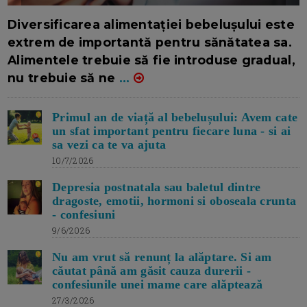
16/7/2026
AUTOR: EDITOR DC.
Diversificarea alimentației bebelușului este
extrem de importantă pentru sănătatea sa.
Alimentele trebuie să fie introduse gradual,
nu trebuie să ne
...
Primul an de viață al bebelușului: Avem cate
un sfat important pentru fiecare luna - si ai
sa vezi ca te va ajuta
10/7/2026
Depresia postnatala sau baletul dintre
dragoste, emotii, hormoni si oboseala crunta
- confesiuni
9/6/2026
Nu am vrut să renunț la alăptare. Si am
căutat până am găsit cauza durerii -
confesiunile unei mame care alăptează
27/3/2026