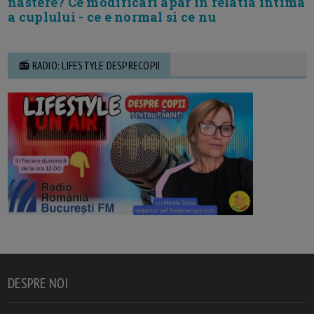
nastere? Ce modificari apar in relatia intima
a cuplului - ce e normal si ce nu
📻 RADIO: LIFESTYLE DESPRECOPII
DESPRE NOI