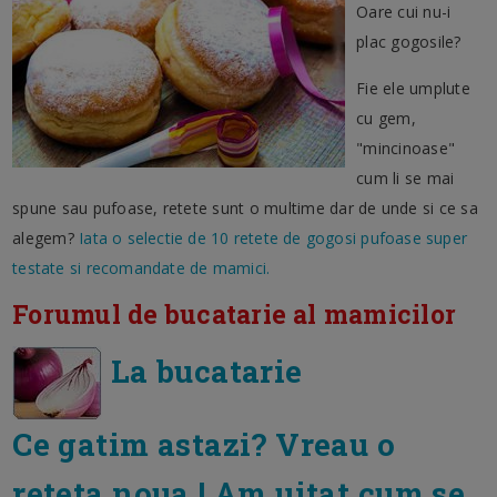
Oare cui nu-i
plac gogosile?
Fie ele umplute
cu gem,
"mincinoase"
cum li se mai
spune sau pufoase, retete sunt o multime dar de unde si ce sa
alegem?
Iata o selectie de 10 retete de gogosi pufoase super
testate si recomandate de mamici.
Forumul de bucatarie al mamicilor
La bucatarie
Ce gatim astazi? Vreau o
reteta noua ! Am uitat cum se