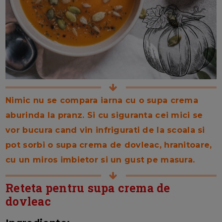
Nimic nu se compara iarna cu o supa crema
aburinda la pranz. Si cu siguranta cei mici se
vor bucura cand vin infrigurati de la scoala si
pot sorbi o supa crema de dovleac, hranitoare,
cu un miros imbietor si un gust pe masura.
Reteta pentru supa crema de
dovleac