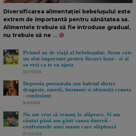
16/7/2026
AUTOR: EDITOR DC.
Diversificarea alimentației bebelușului este
extrem de importantă pentru sănătatea sa.
Alimentele trebuie să fie introduse gradual,
nu trebuie să ne
...
Primul an de viață al bebelușului: Avem cate
un sfat important pentru fiecare luna - si ai
sa vezi ca te va ajuta
10/7/2026
Depresia postnatala sau baletul dintre
dragoste, emotii, hormoni si oboseala crunta
- confesiuni
9/6/2026
Nu am vrut să renunț la alăptare. Si am
căutat până am găsit cauza durerii -
confesiunile unei mame care alăptează
27/3/2026