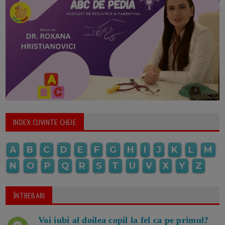
INDEX CUVINTE CHEIE
A
B
C
D
E
F
G
H
I
J
K
L
M
N
O
P
Q
R
S
T
U
V
X
Y
Z
ÎNTREBARI
Voi iubi al doilea copil la fel ca pe primul?