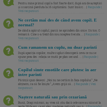
Pentru mine primul copil a fost foarte dorit, după ani de așteptări
și o sarcină pierduta la 16 săptămâni. Sunt însărc... |
Raspunde |
Vezi raspunsuri
Ne certăm mai des de când avem copil. E
normal?
De când a apărut copilul, parcă ne aprindem din orice. Un ton. O
remarcă. Cine s-a trezit din nou noaptea trecuta.... |
Raspunde |
Vezi raspunsuri
Cum ramanem un cuplu, nu doar parinti
După apariția copiilor, multe cupluri descoperă ceva ce nu se
spune prea des: relația se mută pe plan secund. ... |
Raspunde |
Vezi raspunsuri
Copilul simte emotiile care plutesc in aer
intre parinti
Părinții spun deseori: „Noi nu ne certăm în fața copilului.” „Ne
abținem, ca să fie liniște.” „Avem grijă să... |
Raspunde | Vezi
raspunsuri
Naștere naturală sau prin cezariană
Bună, Dragi mămici, aș vrea să știu dacă cele care au născut la
peste 38 de ani, ce ați ales: nașterea naturală sau p... |
Raspunde |