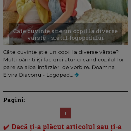
Cate cuvinte stie un copil la diverse
varste - sfatul logopedului
Câte cuvinte știe un copil la diverse vârste?
Multi părinti iși fac griji atunci cand copilul lor
pare sa aiba intârzieri de vorbire. Doamna
Elvira Diaconu - Logoped...
Pagini:
1
✔️ Dacă ți-a plăcut articolul sau ți-a