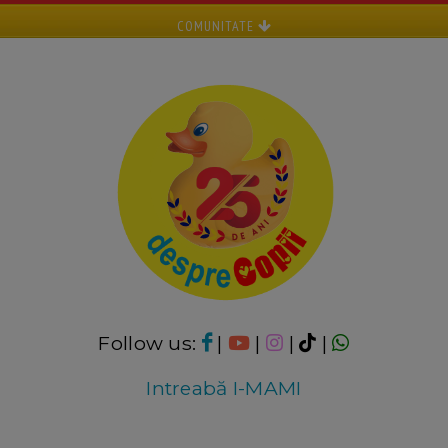
COMUNITATE
Follow us:
|
|
|
|
Intreabă I-MAMI