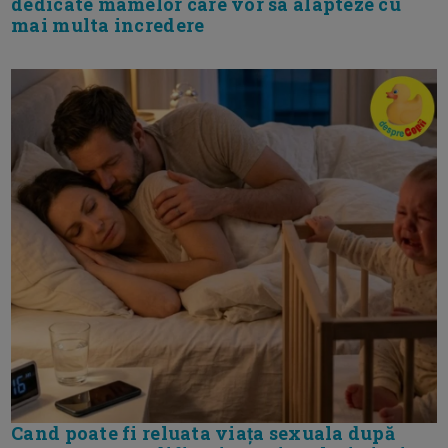
dedicate mamelor care vor sa alapteze cu
mai multa incredere
Cand poate fi reluata viața sexuala după