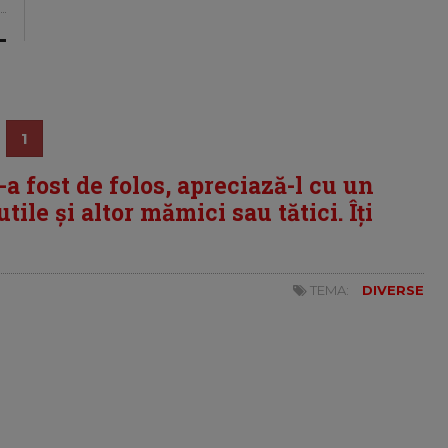
1
i-a fost de folos, apreciază-l cu un
tile și altor mămici sau tătici. Îți
TEMA:
DIVERSE