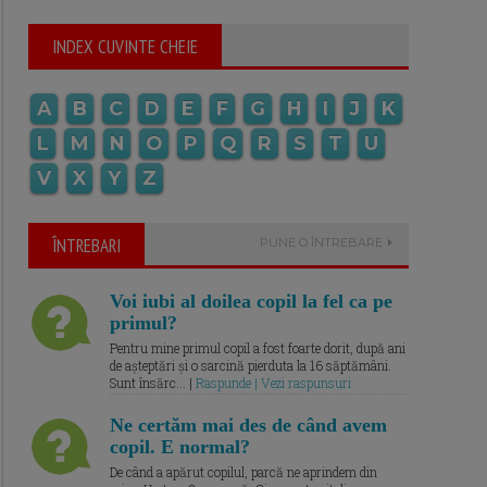
INDEX CUVINTE CHEIE
A
B
C
D
E
F
G
H
I
J
K
L
M
N
O
P
Q
R
S
T
U
V
X
Y
Z
ÎNTREBARI
PUNE O ÎNTREBARE
Voi iubi al doilea copil la fel ca pe
primul?
Pentru mine primul copil a fost foarte dorit, după ani
de așteptări și o sarcină pierduta la 16 săptămâni.
Sunt însărc... |
Raspunde | Vezi raspunsuri
Ne certăm mai des de când avem
copil. E normal?
De când a apărut copilul, parcă ne aprindem din