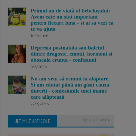
Primul an de viață al bebelușului:
Avem cate un sfat important
pentru fiecare luna - si ai sa vezi ca
te va ajuta
10/7/2026
Depresia postnatala sau baletul
dintre dragoste, emotii, hormoni si
oboseala crunta - confesiuni
9/6/2026
Nu am vrut să renunț la alăptare.
Si am căutat până am găsit cauza
durerii - confesiunile unei mame
care alăptează
27/3/2026
ULTIMILE ARTICOLE
NOUTATI AICI