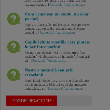
orice. Un ton. O remarcă. Cine s-a trezit din nou
noaptea trecuta.... |
Raspunde | Vezi raspunsuri
Cum ramanem un cuplu, nu doar
parinti
După apariția copiilor, multe cupluri descoperă ceva
ce nu se spune prea des: relația se mută pe plan
secund. ... |
Raspunde | Vezi raspunsuri
Copilul simte emotiile care plutesc
in aer intre parinti
Părinții spun deseori: „Noi nu ne certăm în fața
copilului.” „Ne abținem, ca să fie liniște.” „Avem grijă
să... |
Raspunde | Vezi raspunsuri
Naștere naturală sau prin
cezariană
Bună, Dragi mămici, aș vrea să știu dacă cele care
au născut la peste 38 de ani, ce ați ales: nașterea
naturală sau p... |
Raspunde | Vezi raspunsuri
PROPUNERI REDACTOR SEF