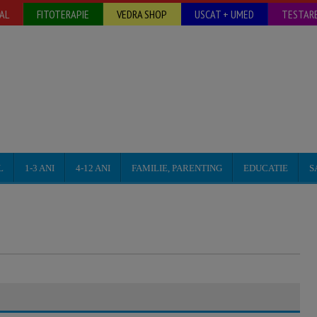
AL
FITOTERAPIE
VEDRA SHOP
USCAT + UMED
TESTARE
L
1-3 ANI
4-12 ANI
FAMILIE, PARENTING
EDUCATIE
S