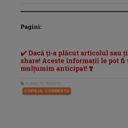
Pagini:
✔️ Dacă ți-a plăcut articolul sau ț
share! Aceste informații le pot fi u
mulțumim anticipat! ❣️
SUBIECTE TRATATE:
COPILUL VORBESTE