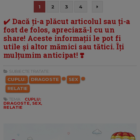
1
2
3
4
✔️ Dacă ți-a plăcut articolul sau ți-a
fost de folos, apreciază-l cu un
share! Aceste informații le pot fi
utile și altor mămici sau tătici. Îți
mulțumim anticipat! ❣️
SUBIECTE TRATATE:
CUPLU:
DRAGOSTE
SEX
RELATIE
TEMA:
CUPLU:
DRAGOSTE, SEX,
RELATIE