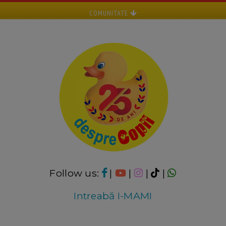
COMUNITATE
Follow us:
|
|
|
|
Intreabă I-MAMI