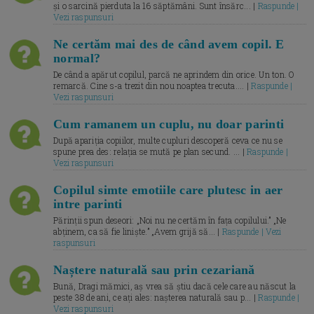
și o sarcină pierduta la 16 săptămâni. Sunt însărc... |
Raspunde |
Vezi raspunsuri
Ne certăm mai des de când avem copil. E
normal?
De când a apărut copilul, parcă ne aprindem din orice. Un ton. O
remarcă. Cine s-a trezit din nou noaptea trecuta.... |
Raspunde |
Vezi raspunsuri
Cum ramanem un cuplu, nu doar parinti
După apariția copiilor, multe cupluri descoperă ceva ce nu se
spune prea des: relația se mută pe plan secund. ... |
Raspunde |
Vezi raspunsuri
Copilul simte emotiile care plutesc in aer
intre parinti
Părinții spun deseori: „Noi nu ne certăm în fața copilului.” „Ne
abținem, ca să fie liniște.” „Avem grijă să... |
Raspunde | Vezi
raspunsuri
Naștere naturală sau prin cezariană
Bună, Dragi mămici, aș vrea să știu dacă cele care au născut la
peste 38 de ani, ce ați ales: nașterea naturală sau p... |
Raspunde |
Vezi raspunsuri