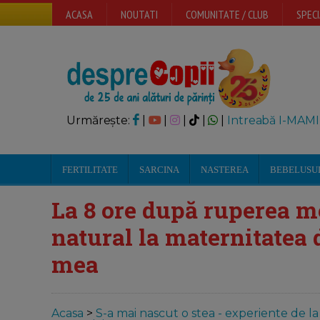
ACASA
NOUTATI
COMUNITATE / CLUB
SPECI
Urmărește:
|
|
|
|
|
Intreabă I-MAMI
FERTILITATE
SARCINA
NASTEREA
BEBELUSU
La 8 ore după ruperea 
natural la maternitatea 
mea
Acasa
>
S-a mai nascut o stea - experiente de l