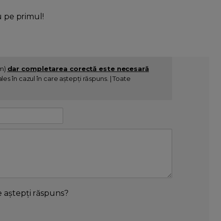
u pe primul!
im)
dar completarea corectă este necesară
es în cazul în care aștepți răspuns. | Toate
e aștepți răspuns?