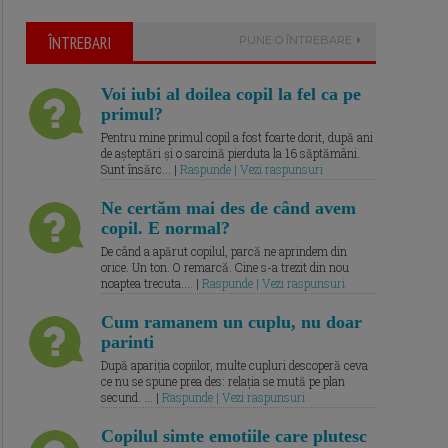
ÎNTREBARI
PUNE O ÎNTREBARE
Voi iubi al doilea copil la fel ca pe
primul?
Pentru mine primul copil a fost foarte dorit, după ani
de așteptări și o sarcină pierduta la 16 săptămâni.
Sunt însărc... |
Raspunde | Vezi raspunsuri
Ne certăm mai des de când avem
copil. E normal?
De când a apărut copilul, parcă ne aprindem din
orice. Un ton. O remarcă. Cine s-a trezit din nou
noaptea trecuta.... |
Raspunde | Vezi raspunsuri
Cum ramanem un cuplu, nu doar
parinti
După apariția copiilor, multe cupluri descoperă ceva
ce nu se spune prea des: relația se mută pe plan
secund. ... |
Raspunde | Vezi raspunsuri
Copilul simte emotiile care plutesc