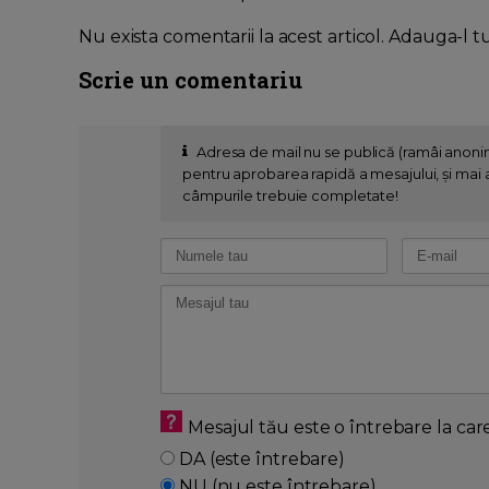
Nu exista comentarii la acest articol. Adauga-l t
Scrie un comentariu
Adresa de mail nu se publică (ramâi anon
pentru aprobarea rapidă a mesajului, și mai al
câmpurile trebuie completate!
Mesajul tău este o întrebare la car
DA (este întrebare)
NU (nu este întrebare)