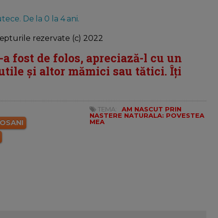
ece. De la 0 la 4 ani.
pturile rezervate (c) 2022
i-a fost de folos, apreciază-l cu un
tile și altor mămici sau tătici. Îți
TEMA:
AM NASCUT PRIN
NASTERE NATURALA: POVESTEA
MEA
TOSANI