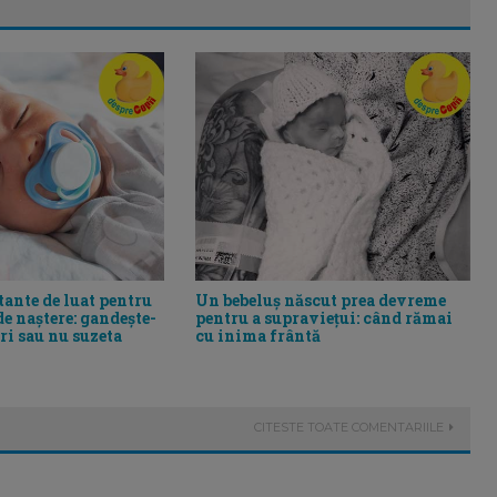
tante de luat pentru
Un bebeluș născut prea devreme
de naștere: gandește-
pentru a supraviețui: când rămai
eri sau nu suzeta
cu inima frântă
CITESTE TOATE COMENTARIILE