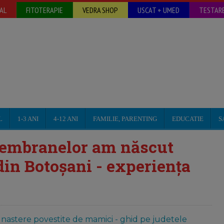
AL
FITOTERAPIE
VEDRA SHOP
USCAT + UMED
TESTARE
L
1-3 ANI
4-12 ANI
FAMILIE, PARENTING
EDUCATIE
S
membranelor am născut
din Botoșani - experiența
a nastere povestite de mamici - ghid pe judetele