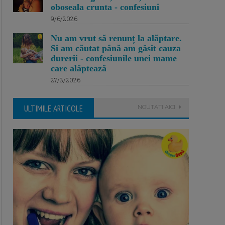
oboseala crunta - confesiuni
9/6/2026
Nu am vrut să renunț la alăptare.
Si am căutat până am găsit cauza
durerii - confesiunile unei mame
care alăptează
27/3/2026
ULTIMILE ARTICOLE
NOUTATI AICI