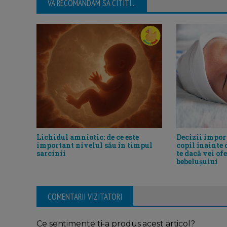
VA RECOMANDAM SA CITITI...
Lichidul amniotic: de ce este
Decizii impor
important nivelul său în timpul
copil înainte 
sarcinii
te dacă vei of
bebelușului
COMENTARII VIZITATORI
Ce sentimente ti-a produs acest articol?