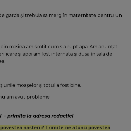
 de garda și trebuia sa merg în maternitate pentru un
t din masina am simțit cum s-a rupt apa. Am anunțat
ficare și apoi am fost internata și dusa în sala de
ea.
iunile moașelor și totul a fost bine.
, nu am avut probleme.
 - primita la adresa redactiei
zi povestea nasterii? Trimite-ne atunci povestea