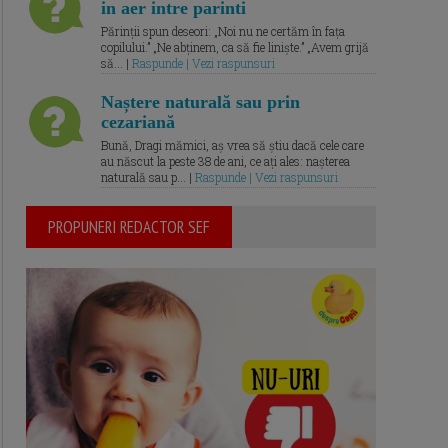
in aer intre parinti
Părinții spun deseori: „Noi nu ne certăm în fața
copilului.” „Ne abținem, ca să fie liniște.” „Avem grijă
să... |
Raspunde | Vezi raspunsuri
Naștere naturală sau prin
cezariană
Bună, Dragi mămici, aș vrea să știu dacă cele care
au născut la peste 38 de ani, ce ați ales: nașterea
naturală sau p... |
Raspunde | Vezi raspunsuri
PROPUNERI REDACTOR SEF