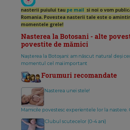
nasterii puiului tau
pe mail
si noi o vom publica
Romania. Povestea nasterii tale este o amintir
momentele grele!
Nasterea la Botosani - alte povest
povestite de mămici
Nașterea la Botoșani: am născut natural deși c
momentul cel mai important
Forumuri recomandate
Nasterea unei stele!
Mamicile povestesc experientele lor la nastere. C
Clubul scutecelor (0-4 ani)