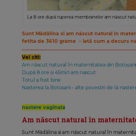
La 8 ore după ruperea membranelor am născut natur
Sunt Mădălina si am născut natural în matern
fetita de 3610 grame - iată cum a decurs n
Vei citi:
Am născut natural în maternitatea din Botoșan
După 8 ore și 45min am nascut
Totul a fost bine
Nasterea la Botosani - alte povestiri de la naste
nastere vaginala
Am născut natural în maternitat
Sunt Mădălina si am născut natural în maternitate