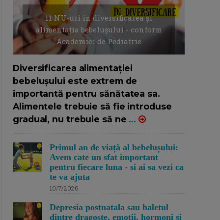
11 NU-uri in diversificarea și
alimentația bebelușului - conform
Academiei de Pediatrie
16/7/2026
AUTOR: EDITOR DC.
Diversificarea alimentației
bebelușului este extrem de
importantă pentru sănătatea sa.
Alimentele trebuie să fie introduse
gradual, nu trebuie să ne
...
Primul an de viață al bebelușului:
Avem cate un sfat important
pentru fiecare luna - si ai sa vezi ca
te va ajuta
10/7/2026
Depresia postnatala sau baletul
dintre dragoste, emotii, hormoni si