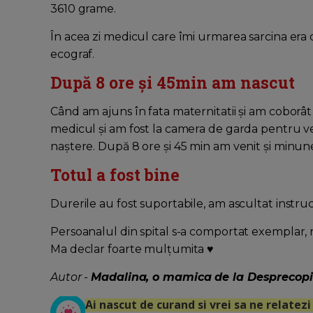
3610 grame.
În acea zi medicul care îmi urmarea sarcina era
ecograf.
După 8 ore și 45min am nascut
Când am ajuns în fata maternitatii și am coborâ
medicul și am fost la camera de garda pentru veri
naștere. După 8 ore și 45 min am venit și minun
Totul a fost bine
Durerile au fost suportabile, am ascultat instrucț
Persoanalul din spital s-a comportat exemplar
Ma declar foarte mulțumita ♥️
Autor -
Madalina
, o mamica de la Desprecopii
Ai nascut de curand si vrei sa ne relate