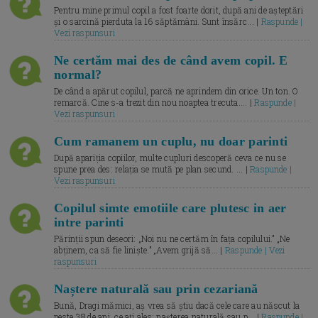
Pentru mine primul copil a fost foarte dorit, după ani de așteptări
și o sarcină pierduta la 16 săptămâni. Sunt însărc... |
Raspunde |
Vezi raspunsuri
Ne certăm mai des de când avem copil. E
normal?
De când a apărut copilul, parcă ne aprindem din orice. Un ton. O
remarcă. Cine s-a trezit din nou noaptea trecuta.... |
Raspunde |
Vezi raspunsuri
Cum ramanem un cuplu, nu doar parinti
După apariția copiilor, multe cupluri descoperă ceva ce nu se
spune prea des: relația se mută pe plan secund. ... |
Raspunde |
Vezi raspunsuri
Copilul simte emotiile care plutesc in aer
intre parinti
Părinții spun deseori: „Noi nu ne certăm în fața copilului.” „Ne
abținem, ca să fie liniște.” „Avem grijă să... |
Raspunde | Vezi
raspunsuri
Naștere naturală sau prin cezariană
Bună, Dragi mămici, aș vrea să știu dacă cele care au născut la
peste 38 de ani, ce ați ales: nașterea naturală sau p... |
Raspunde |