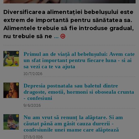
16/7/2026
AUTOR: EDITOR DC.
Diversificarea alimentației bebelușului este
extrem de importantă pentru sănătatea sa.
Alimentele trebuie să fie introduse gradual,
nu trebuie să ne
...
Primul an de viață al bebelușului: Avem cate
un sfat important pentru fiecare luna - si ai
sa vezi ca te va ajuta
10/7/2026
Depresia postnatala sau baletul dintre
dragoste, emotii, hormoni si oboseala crunta
- confesiuni
9/6/2026
Nu am vrut să renunț la alăptare. Si am
căutat până am găsit cauza durerii -
confesiunile unei mame care alăptează
27/3/2026