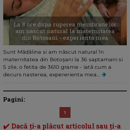
La 8 ore dupa ruperea membranelor
am nascut natural la maternitatea
din Botosani - experienta mea
Sunt Mădălina si am născut natural în
maternitatea din Botoșani la 36 saptamani si
5 zile, o fetita de 3610 grame - iată cum a
decurs nasterea, expererienta mea....
Pagini:
1
✔️ Dacă ți-a plăcut articolul sau ți-a