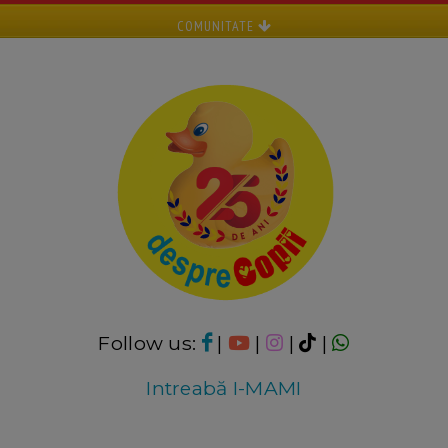
COMUNITATE
Follow us:
|
|
|
|
Intreabă I-MAMI