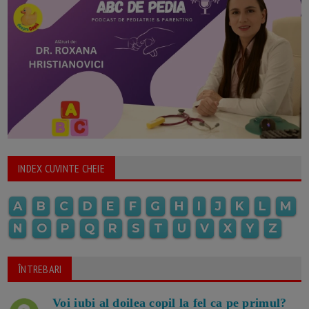
INDEX CUVINTE CHEIE
A
B
C
D
E
F
G
H
I
J
K
L
M
N
O
P
Q
R
S
T
U
V
X
Y
Z
ÎNTREBARI
Voi iubi al doilea copil la fel ca pe primul?