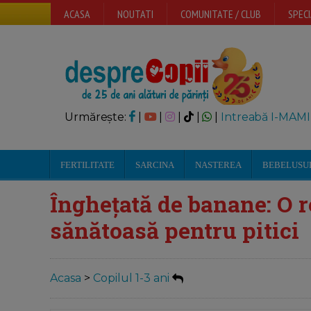
ACASA
NOUTATI
COMUNITATE / CLUB
SPECI
Urmărește:
|
|
|
|
|
Intreabă I-MAMI
FERTILITATE
SARCINA
NASTEREA
BEBELUSU
Înghețată de banane: O r
sănătoasă pentru pitici
Acasa
>
Copilul 1-3 ani