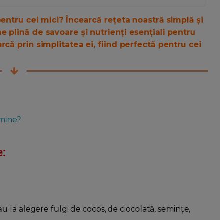
pentru cei mici? Încearcă rețeta noastră simplă și
 plină de savoare și nutrienți esențiali pentru
rcă prin simplitatea ei, fiind perfectă pentru cei
amine?
:
 la alegere fulgi de cocos, de ciocolată, semințe,