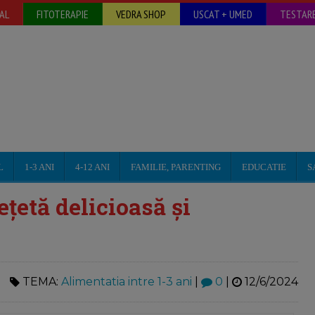
AL
FITOTERAPIE
VEDRA SHOP
USCAT + UMED
TESTARE
L
1-3 ANI
4-12 ANI
FAMILIE, PARENTING
EDUCATIE
S
ețetă delicioasă și
TEMA:
Alimentatia intre 1-3 ani
|
0
|
12/6/2024