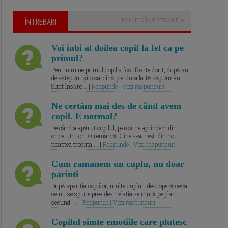
ÎNTREBARI
PUNE O ÎNTREBARE
Voi iubi al doilea copil la fel ca pe
primul?
Pentru mine primul copil a fost foarte dorit, după ani
de așteptări și o sarcină pierduta la 16 săptămâni.
Sunt însărc... |
Raspunde | Vezi raspunsuri
Ne certăm mai des de când avem
copil. E normal?
De când a apărut copilul, parcă ne aprindem din
orice. Un ton. O remarcă. Cine s-a trezit din nou
noaptea trecuta.... |
Raspunde | Vezi raspunsuri
Cum ramanem un cuplu, nu doar
parinti
După apariția copiilor, multe cupluri descoperă ceva
ce nu se spune prea des: relația se mută pe plan
secund. ... |
Raspunde | Vezi raspunsuri
Copilul simte emotiile care plutesc