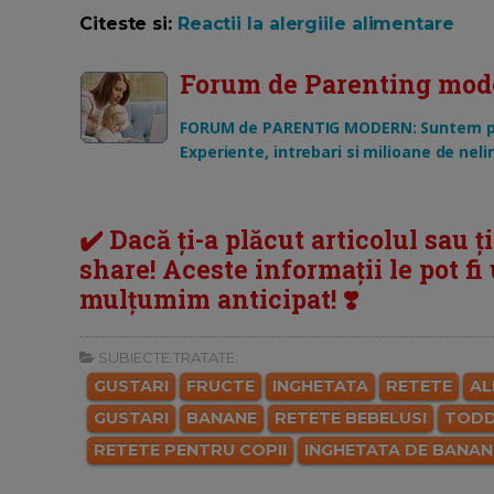
Citeste si:
Reactii la alergiile alimentare
Forum de Parenting mod
FORUM de PARENTIG MODERN: Suntem par
Experiente, intrebari si milioane de neli
✔️ Dacă ți-a plăcut articolul sau ț
share! Aceste informații le pot fi u
mulțumim anticipat! ❣️
SUBIECTE TRATATE:
GUSTARI
FRUCTE
INGHETATA
RETETE
AL
GUSTARI
BANANE
RETETE BEBELUSI
TODD
RETETE PENTRU COPII
INGHETATA DE BANAN