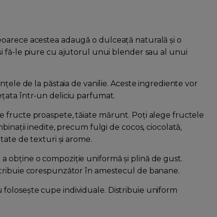
oarece acestea adaugă o dulceață naturală și o
 fă-le piure cu ajutorul unui blender sau al unui
nțele de la păstaia de vanilie. Aceste ingrediente vor
țata într-un deliciu parfumat.
 fructe proaspete, tăiate mărunt. Poți alege fructele
inații inedite, precum fulgi de cocos, ciocolată,
tate de texturi și arome.
 obține o compoziție uniformă și plină de gust.
stribuie corespunzător în amestecul de banane.
olosește cupe individuale. Distribuie uniform