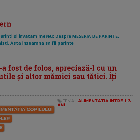
ern
inti si invatam mereu: Despre MESERIA DE PARINTE.
nisti. Asta inseamna sa fii parinte
i-a fost de folos, apreciază-l cu un
tile și altor mămici sau tătici. Îți
TEMA:
ALIMENTATIA INTRE 1-3
ANI
IMENTATIA COPILULUI
LER
E