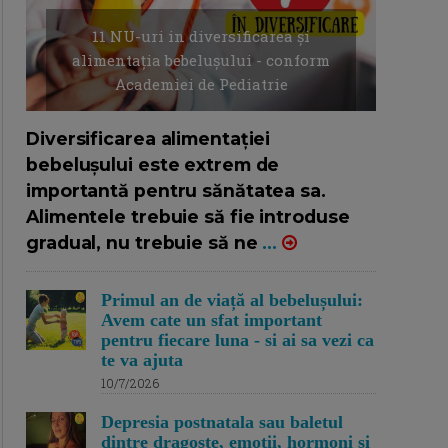
11 NU-uri in diversificarea și
alimentația bebelușului - conform
Academiei de Pediatrie
16/7/2026
AUTOR: EDITOR DC.
Diversificarea alimentației
bebelușului este extrem de
importantă pentru sănătatea sa.
Alimentele trebuie să fie introduse
gradual, nu trebuie să ne
...
Primul an de viață al bebelușului:
Avem cate un sfat important
pentru fiecare luna - si ai sa vezi ca
te va ajuta
10/7/2026
Depresia postnatala sau baletul
dintre dragoste, emotii, hormoni si