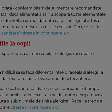
ilibrată - conform piramidei alimentare recomandate,
. Dar daca alimentatia sa nu acopera toate elementele
 se dezvolte normal datorita caloriilor ingerate. Insa, s-
smul sau are nevoie sa nu fie realizat. Deci,
ce fel de
cantitate? citeste in continuare aici.
ile la copii
spune daca al meu copilas o alergie sau doar o
fi dificil sa se faca diferenta intre o raceala si alergii la
 dar exista totusi citeva semne de diferentiere.
pare ca bebelusul dvs este racit aproape tot timpul,
ista posibilitatea ca el sa aiba de fapt o alergie nazala
ta si sub numele de rinita alergica). Racelile trec de
0 zile
citeste in continuare aici.