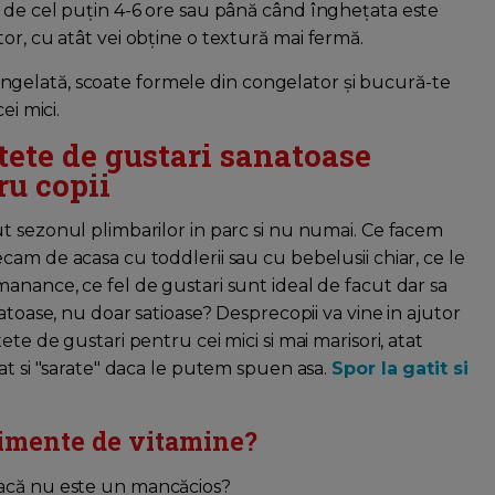
p de cel puțin 4-6 ore sau până când înghețata este
or, cu atât vei obține o textură mai fermă.
gelată, scoate formele din congelator și bucură-te
ei mici.
etete de gustari sanatoase
ru copii
t sezonul plimbarilor in parc si nu numai. Ce facem
cam de acasa cu toddlerii sau cu bebelusii chiar, ce le
anance, ce fel de gustari sunt ideal de facut dar sa
anatoase, nu doar satioase? Desprecopii va vine in ajutor
tete de gustari pentru cei mici si mai marisori, atat
cat si "sarate" daca le putem spuen asa.
Spor la gatit si
limente de vitamine?
dacă nu este un mancăcios?