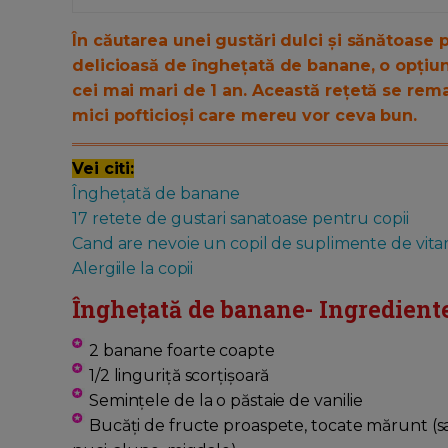
În căutarea unei gustări dulci și sănătoase 
delicioasă de înghețată de banane, o opțiune
cei mai mari de 1 an. Această rețetă se rema
mici pofticioși care mereu vor ceva bun.
Vei citi:
Înghețată de banane
17 retete de gustari sanatoase pentru copii
Cand are nevoie un copil de suplimente de vit
Alergiile la copii
Înghețată de banane- Ingrediente
2 banane foarte coapte
1/2 linguriță scorțișoară
Semințele de la o păstaie de vanilie
Bucăți de fructe proaspete, tocate mărunt (sau