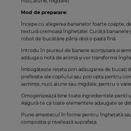
nuci, alune, migdale)
Mod de preparare:
Începe cu alegerea bananelor foarte coapte, de
textură cremoasă înghețatei. Curăță bananele și
robot de bucătărie până obții o pastă fină.
Introdu în piureul de banane scorțișoara și semi
adăuga o notă de aromă și vor transforma înghe
Îmbogățește rețeta prin adăugarea de bucați de
preferate ale copilului sau poți opta pentru comb
semințe, nuci, alune sau migdale, pentru o varie
Omogenizează bine toate ingredientele pentru a
Asigură-te că toate elementele adaugate se di
Pune amestecul în forme pentru înghețată sau f
compoziția și nivelează suprafața.