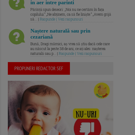
in aer intre parinti
Părinții spun deseori: „Noi nu ne certăm în fața
copilului.” „Ne abținem, ca să fie liniște.” „Avem grijă
să... |
Raspunde | Vezi raspunsuri
Naștere naturală sau prin
cezariană
Bună, Dragi mămici, aș vrea să știu dacă cele care
au născut la peste 38 de ani, ce ați ales: nașterea
naturală sau p... |
Raspunde | Vezi raspunsuri
PROPUNERI REDACTOR SEF