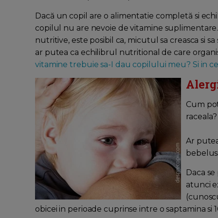
Dacă un copil are o alimentatie completă si ech
copilul nu are nevoie de vitamine suplimentare
nutritive, este posibil ca, micutul sa creasca si sa
ar putea ca echilibrul nutritional de care organi
vitamine trebuie sa-I dau copilului meu? Si in ce 
Alergi
Cum pot 
raceala?
Ar putea 
bebelusi
Daca se 
atunci ex
(cunoscu
obicei in perioade cuprinse intre o saptamina si 1