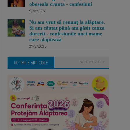
oboseala crunta - confesiuni
9/6/2026
Nu am vrut să renunț la alăptare.
Si am căutat până am găsit cauza
durerii - confesiunile unei mame
care alăptează
27/3/2026
ULTIMILE ARTICOLE
NOUTATI AICI