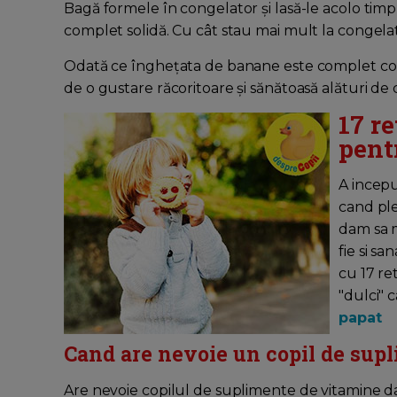
Bagă formele în congelator și lasă-le acolo tim
complet solidă. Cu cât stau mai mult la congelat
Odată ce înghețata de banane este complet con
de o gustare răcoritoare și sănătoasă alături de c
17 r
pent
A incepu
cand ple
dam sa m
fie si s
cu 17 re
"dulci" 
papat
Cand are nevoie un copil de sup
Are nevoie copilul de suplimente de vitamine 