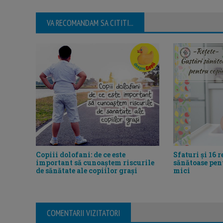
VA RECOMANDAM SA CITITI...
Sfaturi și 16 r
Copiii dolofani: de ce este
sănătoase pent
important să cunoaștem riscurile
mici
de sănătate ale copiilor grași
COMENTARII VIZITATORI