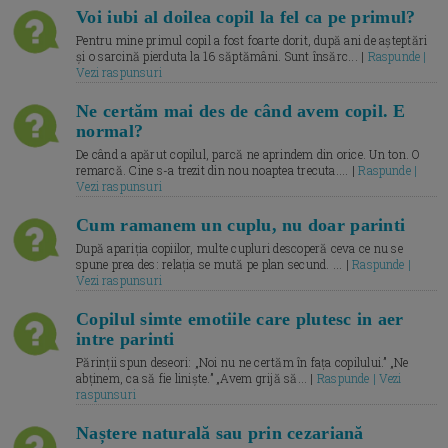
Voi iubi al doilea copil la fel ca pe primul?
Pentru mine primul copil a fost foarte dorit, după ani de așteptări
și o sarcină pierduta la 16 săptămâni. Sunt însărc... |
Raspunde |
Vezi raspunsuri
Ne certăm mai des de când avem copil. E
normal?
De când a apărut copilul, parcă ne aprindem din orice. Un ton. O
remarcă. Cine s-a trezit din nou noaptea trecuta.... |
Raspunde |
Vezi raspunsuri
Cum ramanem un cuplu, nu doar parinti
După apariția copiilor, multe cupluri descoperă ceva ce nu se
spune prea des: relația se mută pe plan secund. ... |
Raspunde |
Vezi raspunsuri
Copilul simte emotiile care plutesc in aer
intre parinti
Părinții spun deseori: „Noi nu ne certăm în fața copilului.” „Ne
abținem, ca să fie liniște.” „Avem grijă să... |
Raspunde | Vezi
raspunsuri
Naștere naturală sau prin cezariană