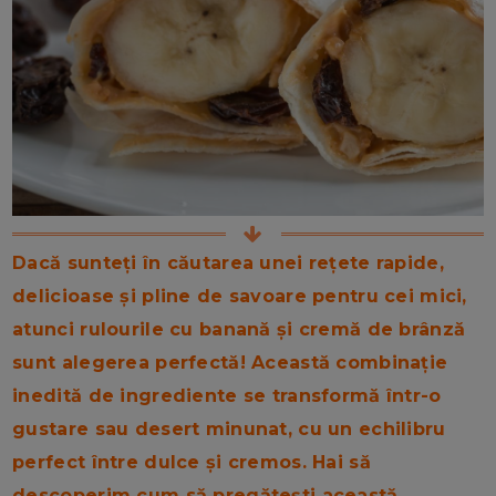
Dacă sunteți în căutarea unei rețete rapide,
delicioase și pline de savoare pentru cei mici,
atunci rulourile cu banană și cremă de brânză
sunt alegerea perfectă! Această combinație
inedită de ingrediente se transformă într-o
gustare sau desert minunat, cu un echilibru
perfect între dulce și cremos. Hai să
descoperim cum să pregătești această