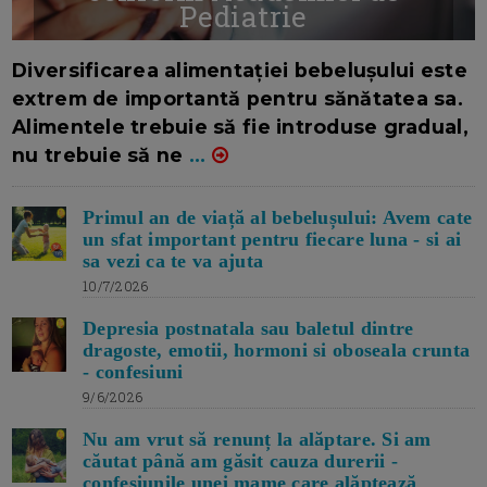
Pediatrie
16/7/2026
AUTOR: EDITOR DC.
Diversificarea alimentației bebelușului este
extrem de importantă pentru sănătatea sa.
Alimentele trebuie să fie introduse gradual,
nu trebuie să ne
...
Primul an de viață al bebelușului: Avem cate
un sfat important pentru fiecare luna - si ai
sa vezi ca te va ajuta
10/7/2026
Depresia postnatala sau baletul dintre
dragoste, emotii, hormoni si oboseala crunta
- confesiuni
9/6/2026
Nu am vrut să renunț la alăptare. Si am
căutat până am găsit cauza durerii -
confesiunile unei mame care alăptează