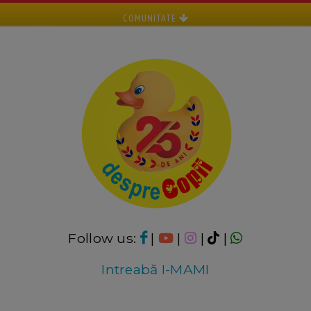
COMUNITATE
Follow us:
|
|
|
|
Intreabă I-MAMI