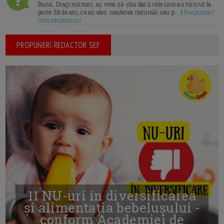
Bună, Dragi mămici, aș vrea să știu dacă cele care au născut la
peste 38 de ani, ce ați ales: nașterea naturală sau p... |
Raspunde |
Vezi raspunsuri
PROPUNERI REDACTOR SEF
11 NU-uri in diversificarea
și alimentația bebelușului -
conform Academiei de