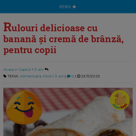
MENIU
R
ulouri delicioase cu
banană și cremă de brânză,
pentru copii
Acasa
>
Copilul 1-3 ani
TEMA:
Alimentatia intre 1-3 ani
|
0
|
23/11/2023