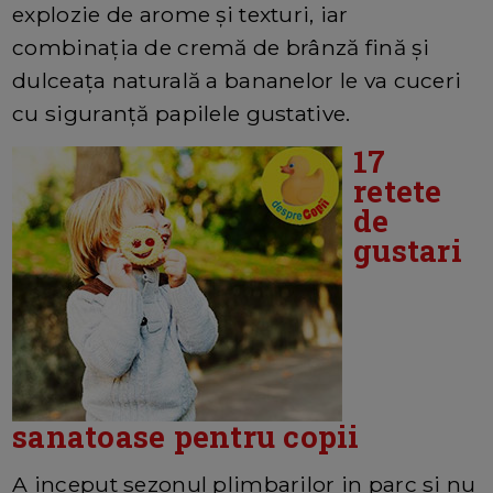
explozie de arome și texturi, iar
combinația de cremă de brânză fină și
dulceața naturală a bananelor le va cuceri
cu siguranță papilele gustative.
17
retete
de
gustari
sanatoase pentru copii
A inceput sezonul plimbarilor in parc si nu