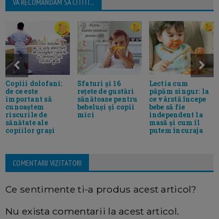
VA RECOMANDAM SA CITITI...
Sfaturi și 16
Lectia cum
Copiii dolofani:
rețete de gustări
păpăm singur: la
de ce este
sănătoase pentru
ce vârstă începe
important să
bebeluși și copii
bebe să fie
cunoaștem
mici
independent la
riscurile de
masă și cum îl
sănătate ale
putem încuraja
copiilor grași
COMENTARII VIZITATORI
Ce sentimente ti-a produs acest articol?
Nu exista comentarii la acest articol.