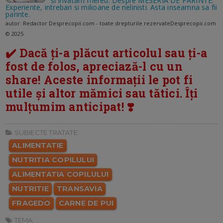
si invatam mereu: Despre MESERIA DE PARINTE.
Experiente, intrebari si milioane de nelinisti. Asta inseamna sa fii
parinte.
autor: Redactor Desprecopii.com - toate drepturile rezervateDesprecopii.com
© 2025
✔️ Dacă ți-a plăcut articolul sau ți-a
fost de folos, apreciază-l cu un
share! Aceste informații le pot fi
utile și altor mămici sau tătici. Îți
mulțumim anticipat! ❣️
SUBIECTE TRATATE:
ALIMENTATIE
NUTRITIA COPILULUI
ALIMENTATIA COPILULUI
NUTRITIE
TRANSAVIA
FRAGEDO
CARNE DE PUI
TEMA: