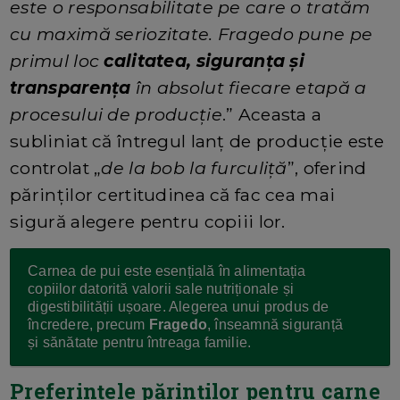
este o responsabilitate pe care o tratăm
cu maximă seriozitate. Fragedo pune pe
primul loc
calitatea, siguranța și
transparența
în absolut fiecare etapă a
procesului de producție
.” Aceasta a
subliniat că întregul lanț de producție este
controlat „
de la bob la furculiță
”, oferind
părinților certitudinea că fac cea mai
sigură alegere pentru copiii lor.
Carnea de pui este esențială în alimentația
copiilor datorită valorii sale nutriționale și
digestibilității ușoare. Alegerea unui produs de
încredere, precum
Fragedo
, înseamnă siguranță
și sănătate pentru întreaga familie.
Preferințele părinților pentru carne