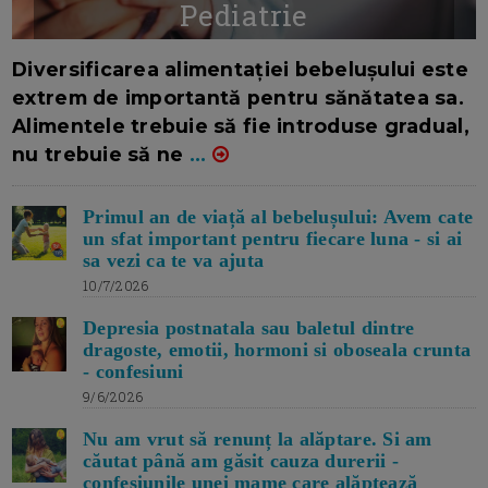
Pediatrie
16/7/2026
AUTOR: EDITOR DC.
Diversificarea alimentației bebelușului este
extrem de importantă pentru sănătatea sa.
Alimentele trebuie să fie introduse gradual,
nu trebuie să ne
...
Primul an de viață al bebelușului: Avem cate
un sfat important pentru fiecare luna - si ai
sa vezi ca te va ajuta
10/7/2026
Depresia postnatala sau baletul dintre
dragoste, emotii, hormoni si oboseala crunta
- confesiuni
9/6/2026
Nu am vrut să renunț la alăptare. Si am
căutat până am găsit cauza durerii -
confesiunile unei mame care alăptează