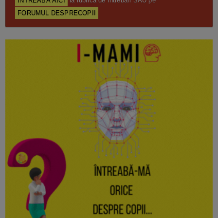
ÎNTREABĂ AICI
la rubrica de întrebări SAU pe
FORUMUL DESPRECOPII