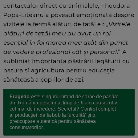
contactului direct cu animalele, Theodora
Popa-Liteanu a povestit emoționată despre
vizitele la fermă alături de tatăl ei: „
Vizitele
alături de tatăl meu au avut un rol
esențial în formarea mea atât din punct
de vedere profesional cât și personal
.” A
subliniat importanța păstrării legăturii cu
natura și agricultura pentru educația
sănătoasă a copiilor de azi.
Fragedo
este singurul brand de carne de pasăre
din România desemnat timp de 6 ani consecutiv
cel mai de încredere. Secretul? Control complet
al producției ‘de la bob la furculiță’ și o
preocupare autentică pentru sănătatea
consumatorilor.