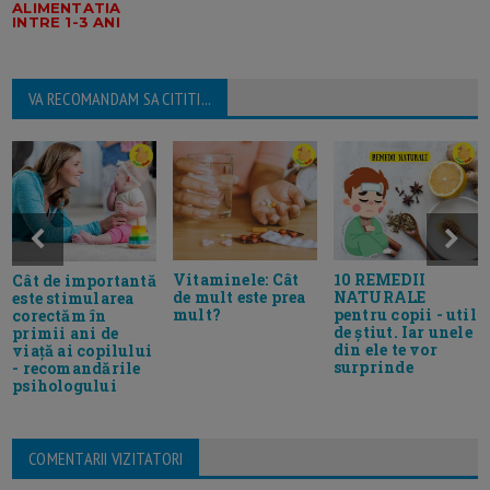
ALIMENTATIA
INTRE 1-3 ANI
VA RECOMANDAM SA CITITI...
Vitaminele: Cât
10 REMEDII
Cât de importantă
de mult este prea
NATURALE
este stimularea
mult?
pentru copii - util
corectăm în
de știut. Iar unele
primii ani de
din ele te vor
viață ai copilului
surprinde
- recomandările
psihologului
COMENTARII VIZITATORI