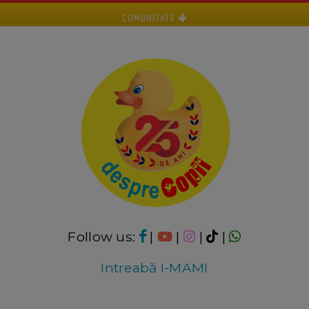
COMUNITATE
Follow us:
|
|
|
|
Intreabă I-MAMI