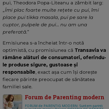
pui, Theodora Popa-Liteanu a zâmbit larg:
„
Îmi plac foarte multe rețete cu pui, îmi
place pui tikka masala, pui pe sare la
cuptor, pulpele de pui… nu am una
preferată.
”
Emisiunea s-a încheiat într-o notă
optimistă, cu promisiunea că
Transavia va
rămâne alături de consumatori, oferindu-
le produse sigure, gustoase și
responsabile
, exact așa cum își dorește
fiecare părinte preocupat de sănătatea
familiei sale.
Forum de Parenting modern
FORUM de PARENTIG MODERN: Suntem parinti