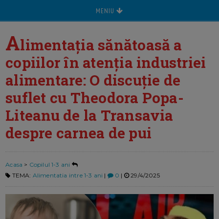
MENIU
A
limentația sănătoasă a
copiilor în atenția industriei
alimentare: O discuție de
suflet cu Theodora Popa-
Liteanu de la Transavia
despre carnea de pui
Acasa
>
Copilul 1-3 ani
TEMA:
Alimentatia intre 1-3 ani
|
0
|
29/4/2025