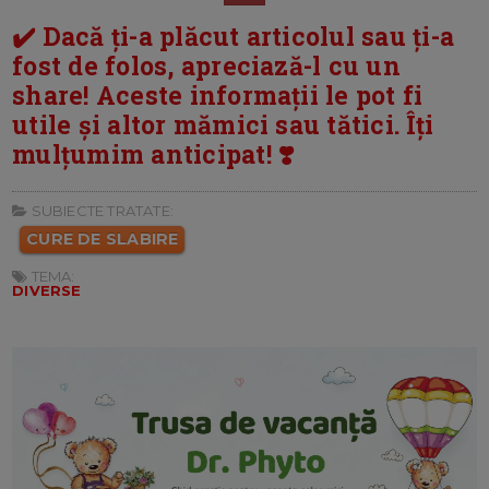
✔️ Dacă ți-a plăcut articolul sau ți-a
fost de folos, apreciază-l cu un
share! Aceste informații le pot fi
utile și altor mămici sau tătici. Îți
mulțumim anticipat! ❣️
SUBIECTE TRATATE:
CURE DE SLABIRE
TEMA:
DIVERSE