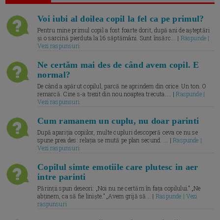
Voi iubi al doilea copil la fel ca pe primul?
Pentru mine primul copil a fost foarte dorit, după ani de așteptări
și o sarcină pierduta la 16 săptămâni. Sunt însărc... |
Raspunde |
Vezi raspunsuri
Ne certăm mai des de când avem copil. E
normal?
De când a apărut copilul, parcă ne aprindem din orice. Un ton. O
remarcă. Cine s-a trezit din nou noaptea trecuta.... |
Raspunde |
Vezi raspunsuri
Cum ramanem un cuplu, nu doar parinti
După apariția copiilor, multe cupluri descoperă ceva ce nu se
spune prea des: relația se mută pe plan secund. ... |
Raspunde |
Vezi raspunsuri
Copilul simte emotiile care plutesc in aer
intre parinti
Părinții spun deseori: „Noi nu ne certăm în fața copilului.” „Ne
abținem, ca să fie liniște.” „Avem grijă să... |
Raspunde | Vezi
raspunsuri