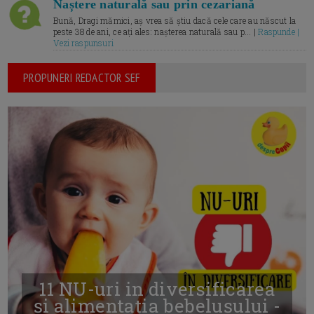
Naștere naturală sau prin cezariană
Bună, Dragi mămici, aș vrea să știu dacă cele care au născut la
peste 38 de ani, ce ați ales: nașterea naturală sau p... |
Raspunde |
Vezi raspunsuri
PROPUNERI REDACTOR SEF
11 NU-uri in diversificarea
și alimentația bebelușului -