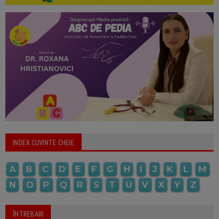
INDEX CUVINTE CHEIE
A
B
C
D
E
F
G
H
I
J
K
L
M
N
O
P
Q
R
S
T
U
V
X
Y
Z
ÎNTREBARI