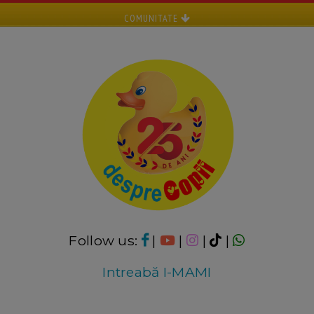
COMUNITATE
Follow us:
|
|
|
|
Intreabă I-MAMI