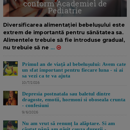
conform Academiei de
Pediatrie
16/7/2026
AUTOR: EDITOR DC.
Diversificarea alimentației bebelușului este
extrem de importantă pentru sănătatea sa.
Alimentele trebuie să fie introduse gradual,
nu trebuie să ne
...
Primul an de viață al bebelușului: Avem cate
un sfat important pentru fiecare luna - si ai
sa vezi ca te va ajuta
10/7/2026
Depresia postnatala sau baletul dintre
dragoste, emotii, hormoni si oboseala crunta
- confesiuni
9/6/2026
Nu am vrut să renunț la alăptare. Si am
căutat până am găsit cauza durerii -