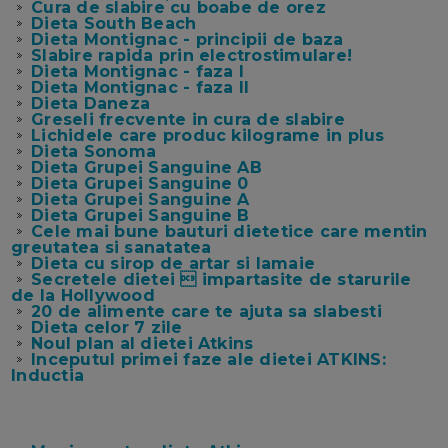
Cura de slabire cu boabe de orez
Dieta South Beach
Dieta Montignac - principii de baza
Slabire rapida prin electrostimulare!
Dieta Montignac - faza I
Dieta Montignac - faza II
Dieta Daneza
Greseli frecvente in cura de slabire
Lichidele care produc kilograme in plus
Dieta Sonoma
Dieta Grupei Sanguine AB
Dieta Grupei Sanguine 0
Dieta Grupei Sanguine A
Dieta Grupei Sanguine B
Cele mai bune bauturi dietetice care mentin
greutatea si sanatatea
Dieta cu sirop de artar si lamaie
Secretele dietei  impartasite de starurile
de la Hollywood
20 de alimente care te ajuta sa slabesti
Dieta celor 7 zile
Noul plan al dietei Atkins
Inceputul primei faze ale dietei ATKINS:
Inductia