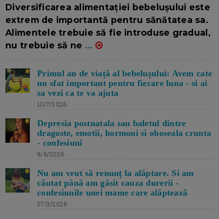
16/7/2026
AUTOR: EDITOR DC.
Diversificarea alimentației bebelușului este
extrem de importantă pentru sănătatea sa.
Alimentele trebuie să fie introduse gradual,
nu trebuie să ne
...
Primul an de viață al bebelușului: Avem cate
un sfat important pentru fiecare luna - si ai
sa vezi ca te va ajuta
10/7/2026
Depresia postnatala sau baletul dintre
dragoste, emotii, hormoni si oboseala crunta
- confesiuni
9/6/2026
Nu am vrut să renunț la alăptare. Si am
căutat până am găsit cauza durerii -
confesiunile unei mame care alăptează
27/3/2026