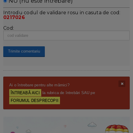
NU (nu este întrebare)
Introdu codul de validare rosu in casuta de cod:
0217026
Cod:
Ai o întrebare pentru alte mămici?
ÎNTREABĂ AICI
la rubrica de întrebări SAU pe
FORUMUL DESPRECOPII