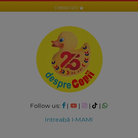
COMUNITATE
Follow us:
|
|
|
|
Intreabă I-MAMI