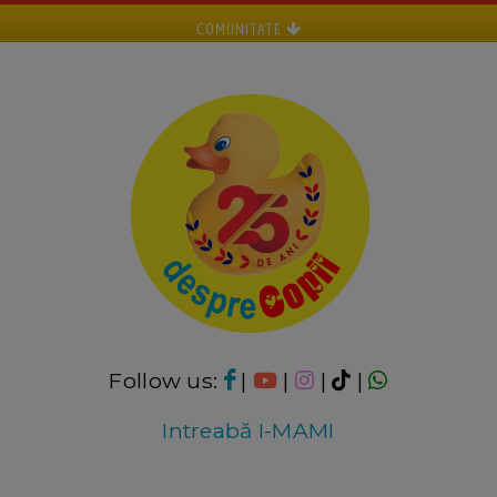
COMUNITATE
Follow us:
|
|
|
|
Intreabă I-MAMI