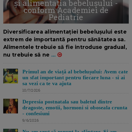
și alimentația bebelușului -
conform Academiei de
Pediatrie
16/7/2026
AUTOR: EDITOR DC.
Diversificarea alimentației bebelușului este
extrem de importantă pentru sănătatea sa.
Alimentele trebuie să fie introduse gradual,
nu trebuie să ne
...
Primul an de viață al bebelușului: Avem cate
un sfat important pentru fiecare luna - si ai
sa vezi ca te va ajuta
10/7/2026
Depresia postnatala sau baletul dintre
dragoste, emotii, hormoni si oboseala crunta
- confesiuni
9/6/2026
Nu am vrut să renunț la alăptare. Si am