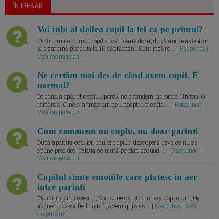
ÎNTREBARI
Voi iubi al doilea copil la fel ca pe primul?
Pentru mine primul copil a fost foarte dorit, după ani de așteptări
și o sarcină pierduta la 16 săptămâni. Sunt însărc... |
Raspunde |
Vezi raspunsuri
Ne certăm mai des de când avem copil. E
normal?
De când a apărut copilul, parcă ne aprindem din orice. Un ton. O
remarcă. Cine s-a trezit din nou noaptea trecuta.... |
Raspunde |
Vezi raspunsuri
Cum ramanem un cuplu, nu doar parinti
După apariția copiilor, multe cupluri descoperă ceva ce nu se
spune prea des: relația se mută pe plan secund. ... |
Raspunde |
Vezi raspunsuri
Copilul simte emotiile care plutesc in aer
intre parinti
Părinții spun deseori: „Noi nu ne certăm în fața copilului.” „Ne
abținem, ca să fie liniște.” „Avem grijă să... |
Raspunde | Vezi
raspunsuri