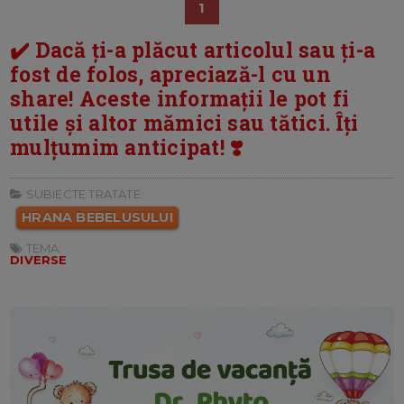
1
✔️ Dacă ți-a plăcut articolul sau ți-a
fost de folos, apreciază-l cu un
share! Aceste informații le pot fi
utile și altor mămici sau tătici. Îți
mulțumim anticipat! ❣️
SUBIECTE TRATATE:
HRANA BEBELUSULUI
TEMA:
DIVERSE