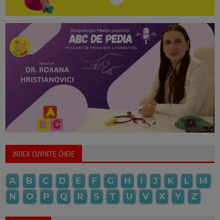
INDEX CUVINTE CHEIE
A
B
C
D
E
F
G
H
I
J
K
L
M
N
O
P
Q
R
S
T
U
V
X
Y
Z