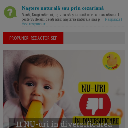
Naștere naturală sau prin cezariană
Bună, Dragi mămici, aș vrea să știu dacă cele care au născut la
peste 38 de ani, ce ați ales: nașterea naturală sau p... |
Raspunde |
Vezi raspunsuri
PROPUNERI REDACTOR SEF
11 NU-uri in diversificarea