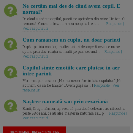
Ne certăm mai des de când avem copil. E
normal?
De când a apărut copilul, parcă ne aprindem din orice. Un ton. O
remarcă. Cine s-a trezit din nou noaptea trecuta.... |
Raspunde |
Vezi raspunsuri
Cum ramanem un cuplu, nu doar parinti
După apariția copiilor, multe cupluri descoperă ceva ce nu se
spune prea des: relația se mută pe plan secund. ... |
Raspunde |
Vezi raspunsuri
Copilul simte emotiile care plutesc in aer
intre parinti
Părinții spun deseori: „Noi nu ne certăm în fața copilului.” „Ne
abținem, ca să fie liniște.” „Avem grijă să... |
Raspunde | Vezi
raspunsuri
Naștere naturală sau prin cezariană
Bună, Dragi mămici, aș vrea să știu dacă cele care au născut la
peste 38 de ani, ce ați ales: nașterea naturală sau p... |
Raspunde |
Vezi raspunsuri
PROPUNERI REDACTOR SEF