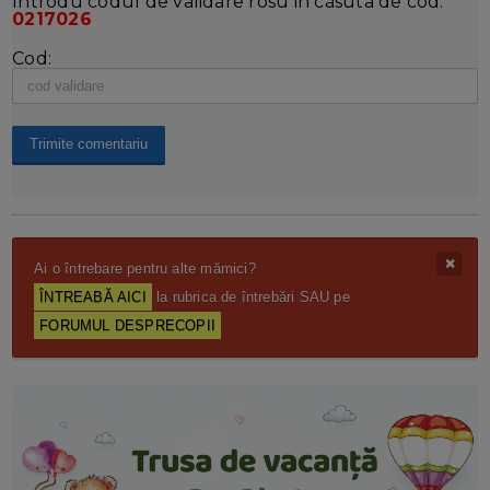
Introdu codul de validare rosu in casuta de cod:
0217026
Cod:
Ai o întrebare pentru alte mămici?
ÎNTREABĂ AICI
la rubrica de întrebări SAU pe
FORUMUL DESPRECOPII