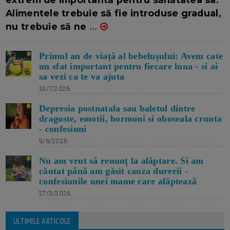
Alimentele trebuie să fie introduse gradual,
nu trebuie să ne
...
Primul an de viață al bebelușului: Avem cate
un sfat important pentru fiecare luna - si ai
sa vezi ca te va ajuta
10/7/2026
Depresia postnatala sau baletul dintre
dragoste, emotii, hormoni si oboseala crunta
- confesiuni
9/6/2026
Nu am vrut să renunț la alăptare. Si am
căutat până am găsit cauza durerii -
confesiunile unei mame care alăptează
27/3/2026
ULTIMILE ARTICOLE