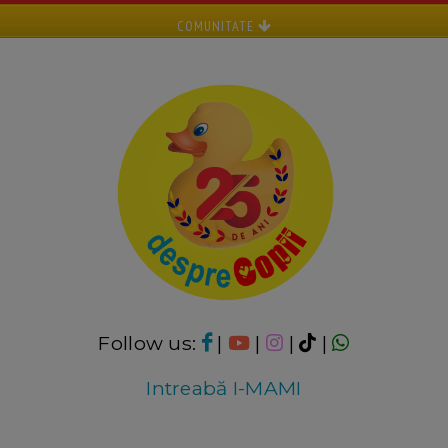
COMUNITATE
Follow us:
|
|
|
|
Intreabă I-MAMI