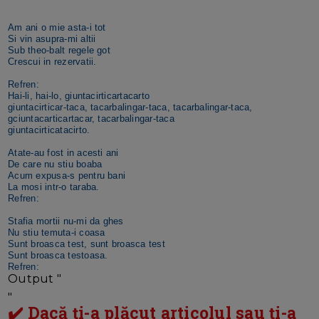
Am ani o mie asta-i tot
Si vin asupra-mi altii
Sub theo-balt regele got
Crescui in rezervatii.
Refren:
Hai-li, hai-lo, giuntacirticartacarto
giuntacirticar-taca, tacarbalingar-taca, tacarbalingar-taca,
gciuntacarticartacar, tacarbalingar-taca
giuntacirticatacirto.
Atate-au fost in acesti ani
De care nu stiu boaba
Acum expusa-s pentru bani
La mosi intr-o taraba.
Refren:
Stafia mortii nu-mi da ghes
Nu stiu temuta-i coasa
Sunt broasca test, sunt broasca test
Sunt broasca testoasa.
Refren:
Output "
"
✔️ Dacă ți-a plăcut articolul sau ți-a