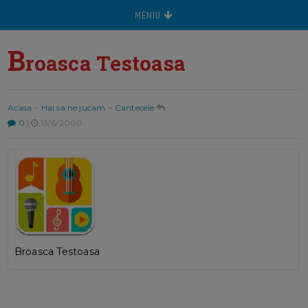
MENIU
B
roasca Testoasa
Acasa
>
Hai sa ne jucam
>
Cantecele
0
|
13/6/2000
Broasca Testoasa