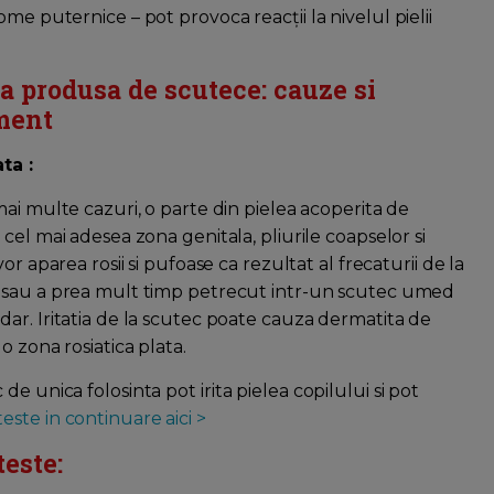
me puternice – pot provoca reacții la nivelul pielii
ia produsa de scutece: cauze si
ment
ta :
mai multe cazuri, o parte din pielea acoperita de
 cel mai adesea zona genitala, pliurile coapselor si
vor aparea rosii si pufoase ca rezultat al frecaturii de la
 sau a prea mult timp petrecut intr-un scutec umed
ar. Iritatia de la scutec poate cauza dermatita de
 o zona rosiatica plata.
e unica folosinta pot irita pielea copilului si pot
teste in continuare aici >
teste: