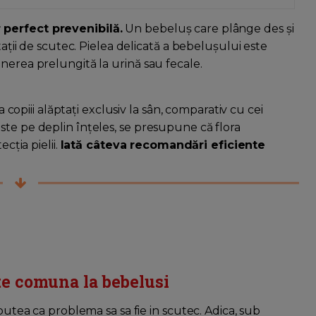
 perfect prevenibilă.
Un bebeluș care plânge des și
tații de scutec. Pielea delicată a bebelușului este
nerea prelungită la urină sau fecale.
a copiii alăptați exclusiv la sân, comparativ cu cei
ste pe deplin înțeles, se presupune că flora
cția pielii.
Iată câteva recomandări eficiente
rte comuna la bebelusi
 putea ca problema sa sa fie in scutec. Adica, sub