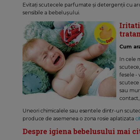
Evitați scutecele parfumate și detergenții cu aro
sensibile a bebelușului.
Iritat
trata
Cum ara
In cele 
scutece,
fesele - 
scutece
sau murd
contact,
Uneori chimicalele sau esentele dintr-un scutec d
produce de asemenea o zona rosie aplatizata
ci
Despre igiena bebelusului mai ci