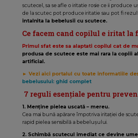
scutecel, sa se afle o iritatie rosie ce ii produc
de la scutec pot produce iritatie sau pot fi rezult
intalnita la bebelusii cu scutece.
Ce facem cand copilul e iritat la
Primul sfat este sa alaptati copilul cat de m
produsa de scutece este mai rara la copiii al
artificial.
► Vezi aici portalul cu toate informatiile d
bebelusului: ghid complet
7 reguli esențiale pentru preveni
1. Menține pielea uscată – mereu.
Cea mai bună apărare împotriva iritației de scu
rapid pielea sensibilă a bebelușului.
2. Schimbă scutecul imediat ce devine ume