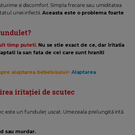
e usturime si discomfort. Simpla frecare sau umiditatea
atul unei infectii.
Aceasta este o problema foarte
 fundulet?
ult timp puteti.
Nu se stie exact de ce, dar iritatia
aptati la san fata de cei care sunt hraniti
espre alaptarea bebelusului>
Alaptarea
rea iritației de scutec
tec este un funduleț uscat. Umezeala prelungită irită
d sau murdar.