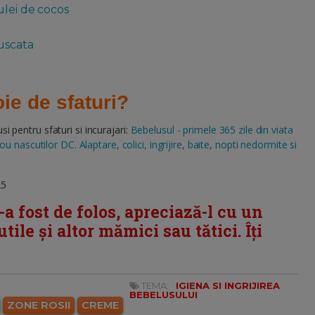
ulei de cocos
 uscata
ie de sfaturi?
 pentru sfaturi si incurajari:
Bebelusul - primele 365 zile din viata
 nascutilor DC. Alaptare, colici, ingrijire, baite, nopti nedormite si
25
i-a fost de folos, apreciază-l cu un
tile și altor mămici sau tătici. Îți
TEMA:
IGIENA SI INGRIJIREA
BEBELUSULUI
ZONE ROSII
CREME