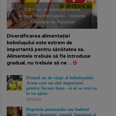
11 NU-uri in diversificarea și
alimentația bebelușului - conform
Academiei de Pediatrie
16/7/2026
AUTOR: EDITOR DC.
Diversificarea alimentației
bebelușului este extrem de
importantă pentru sănătatea sa.
Alimentele trebuie să fie introduse
gradual, nu trebuie să ne
...
Primul an de viață al bebelușului:
Avem cate un sfat important
pentru fiecare luna - si ai sa vezi ca
te va ajuta
10/7/2026
Depresia postnatala sau baletul
dintre dragoste, emotii, hormoni si