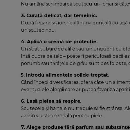
Nu amâna schimbarea scutecului – chiar și câteva
3. Curăță delicat, dar temeinic.
După fiecare scaun, spală zona genitală cu apă 
un scutec nou.
4. Aplică o cremă de protecție.
Un strat subțire de alifie sau un unguent cu ef
însă pudra de talc – poate fi periculoasă dacă 
porumb sau tărâțele de grâu sunt des folosite, d
5. Introdu alimentele solide treptat.
Când începi diversificarea, oferă câte un aliment 
eventualele alergii care ar putea favoriza apariția
6. Lasă pielea să respire.
Scutecele și hainele nu trebuie să fie strânse. Al
aerisirea este esențială pentru piele.
7. Alege produse fără parfum sau substanțe 