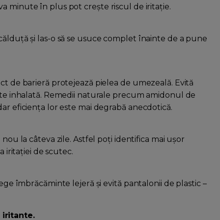
 minute în plus pot crește riscul de iritație.
călduță și las-o să se usuce complet înainte de a pune
ect de barieră protejează pielea de umezeală. Evită
este inhalată. Remedii naturale precum amidonul de
ar eficiența lor este mai degrabă anecdotică.
nou la câteva zile. Astfel poți identifica mai ușor
 iritației de scutec.
ege îmbrăcăminte lejeră și evită pantalonii de plastic –
iritante.