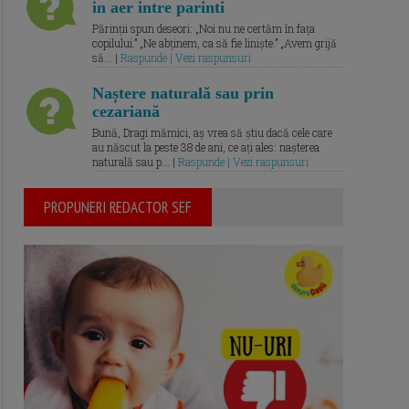
in aer intre parinti
Părinții spun deseori: „Noi nu ne certăm în fața
copilului.” „Ne abținem, ca să fie liniște.” „Avem grijă
să... |
Raspunde | Vezi raspunsuri
Naștere naturală sau prin
cezariană
Bună, Dragi mămici, aș vrea să știu dacă cele care
au născut la peste 38 de ani, ce ați ales: nașterea
naturală sau p... |
Raspunde | Vezi raspunsuri
PROPUNERI REDACTOR SEF