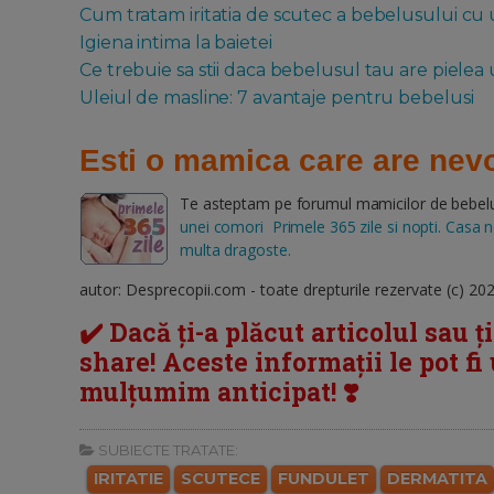
Cum tratam iritatia de scutec a bebelusului cu 
Igiena intima la baietei
Ce trebuie sa stii daca bebelusul tau are pielea
Uleiul de masline: 7 avantaje pentru bebelusi
Esti o mamica care are nevo
Te asteptam pe forumul mamicilor de bebelusi
unei comori Primele 365 zile si nopti. Casa nou
multa dragoste.
autor: Desprecopii.com - toate drepturile rezervate (c) 20
✔️ Dacă ți-a plăcut articolul sau ț
share! Aceste informații le pot fi u
mulțumim anticipat! ❣️
SUBIECTE TRATATE:
IRITATIE
SCUTECE
FUNDULET
DERMATITA