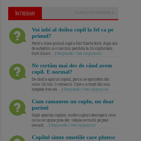
ÎNTREBARI
PUNE O ÎNTREBARE
Voi iubi al doilea copil la fel ca pe
primul?
Pentru mine primul copil a fost foarte dorit, după ani
de așteptări și o sarcină pierduta la 16 săptămâni.
Sunt însărc... |
Raspunde | Vezi raspunsuri
Ne certăm mai des de când avem
copil. E normal?
De când a apărut copilul, parcă ne aprindem din
orice. Un ton. O remarcă. Cine s-a trezit din nou
noaptea trecuta.... |
Raspunde | Vezi raspunsuri
Cum ramanem un cuplu, nu doar
parinti
După apariția copiilor, multe cupluri descoperă ceva
ce nu se spune prea des: relația se mută pe plan
secund. ... |
Raspunde | Vezi raspunsuri
Copilul simte emotiile care plutesc