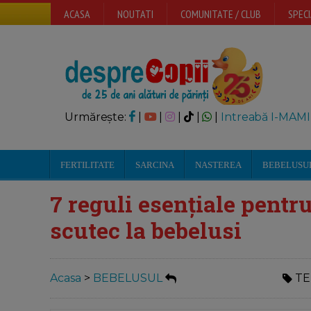
ACASA
NOUTATI
COMUNITATE / CLUB
SPECI
Urmărește:
|
|
|
|
|
Intreabă I-MAMI
FERTILITATE
SARCINA
NASTEREA
BEBELUSU
7 reguli esențiale pentru
scutec la bebelusi
Acasa
>
BEBELUSUL
TE