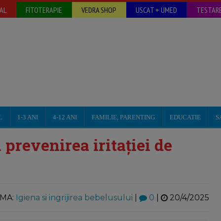
AL
FITOTERAPIE
VEDRA SHOP
USCAT + UMED
TESTARE
L
1-3 ANI
4-12 ANI
FAMILIE, PARENTING
EDUCATIE
S
 prevenirea iritației de
MA:
Igiena si ingrijirea bebelusului
|
0
|
20/4/2025