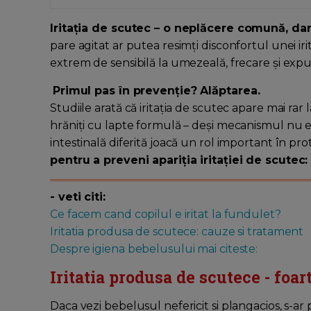
Iritația de scutec – o neplăcere comună, dar
pare agitat ar putea resimți disconfortul unei iri
extrem de sensibilă la umezeală, frecare și expu
Primul pas în prevenție? Alăptarea.
Studiile arată că iritația de scutec apare mai rar l
hrăniți cu lapte formulă – deși mecanismul nu e
intestinală diferită joacă un rol important în prote
pentru a preveni apariția iritației de scutec:
- veti citi:
Ce facem cand copilul e iritat la fundulet?
Iritatia produsa de scutece: cauze si tratament
Despre igiena bebelusului mai citeste:
Iritatia produsa de scutece - foa
Daca vezi bebelusul nefericit si plangacios, s-ar