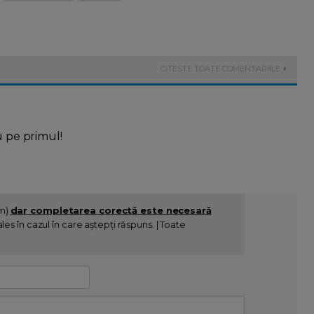
CITESTE TOATE COMENTARIILE
u pe primul!
im)
dar completarea corectă este necesară
es în cazul în care aștepți răspuns. | Toate