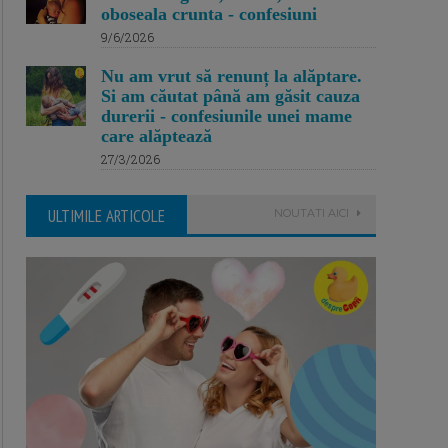
oboseala crunta - confesiuni
9/6/2026
Nu am vrut să renunț la alăptare.
Si am căutat până am găsit cauza
durerii - confesiunile unei mame
care alăptează
27/3/2026
ULTIMILE ARTICOLE
NOUTATI AICI