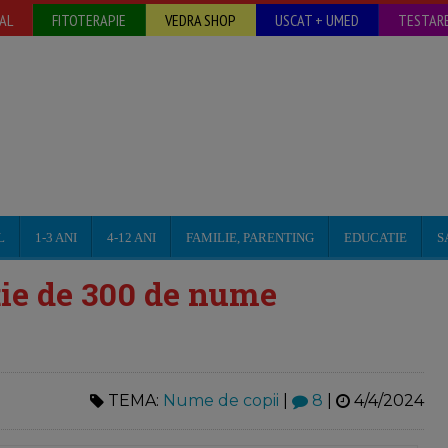
AL
FITOTERAPIE
VEDRA SHOP
USCAT + UMED
TESTARE
L
1-3 ANI
4-12 ANI
FAMILIE, PARENTING
EDUCATIE
S
ție de 300 de nume
TEMA:
Nume de copii
|
8
|
4/4/2024