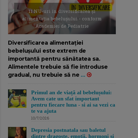
11 NU-uri in diversificarea și
alimentația bebelușului - conform
Academiei de Pediatrie
16/7/2026
AUTOR: EDITOR DC.
Diversificarea alimentației
bebelușului este extrem de
importantă pentru sănătatea sa.
Alimentele trebuie să fie introduse
gradual, nu trebuie să ne
...
Primul an de viață al bebelușului:
Avem cate un sfat important
pentru fiecare luna - si ai sa vezi ca
te va ajuta
10/7/2026
Depresia postnatala sau baletul
dintre dragoste, emotii, hormoni si