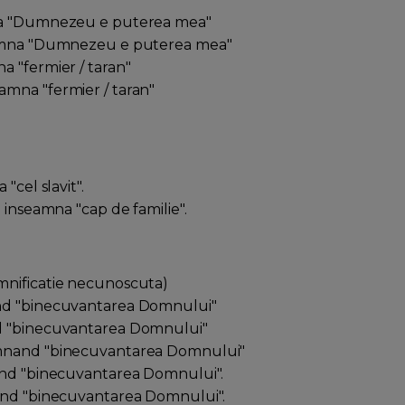
amna "Dumnezeu e puterea mea"
seamna "Dumnezeu e puterea mea"
na "fermier / taran"
eamna "fermier / taran"
"
 "cel slavit".
 inseamna "cap de familie".
emnificatie necunoscuta)
and "binecuvantarea Domnului"
nd "binecuvantarea Domnului"
semnand "binecuvantarea Domnului"
nand "binecuvantarea Domnului".
nand "binecuvantarea Domnului".