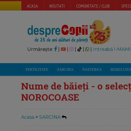
ACASA
NOUTATI
COMUNITATE / CLUB
SPECI
Urmărește:
|
|
|
|
|
Intreabă I-MAMI
FERTILITATE
SARCINA
NASTEREA
BEBELUSU
Nume de băieți - o selec
NOROCOASE
Acasa
>
SARCINA