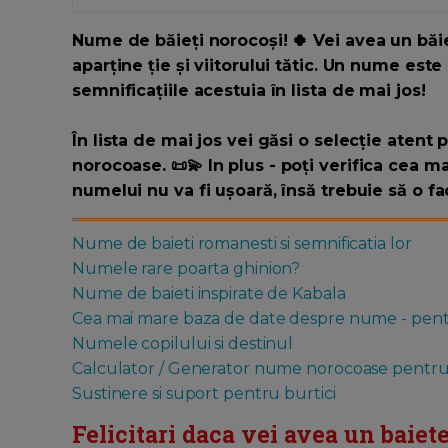
Nume de băieți norocoși! 🍀 Vei avea un băie
aparține ție și viitorului tătic. Un nume est
semnificațiile acestuia în lista de mai jos!
În lista de mai jos vei găsi o selecție atent
norocoase. 📜💫 In plus - poți verifica cea
numelui nu va fi ușoară, însă trebuie să o fac
Nume de baieti romanesti si semnificatia lor
Numele rare poarta ghinion?
Nume de baieti inspirate de Kabala
Cea mai mare baza de date despre nume - pentr
Numele copilului si destinul
Calculator / Generator nume norocoase pentru b
Sustinere si suport pentru burtici
Felicitari daca vei avea un baiete