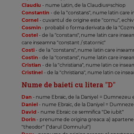
Claudiu
- nume Latin, de la Claudius=schiop
Constantin
- de la "constans", nume latin care 
Cornel
- cuvantul de origine este "cornu", echiv
Cosmin
- probabil o forma derivata de la "Cozm
Costel
- de la "constans", nume latin care inseam
care inseamna "constant / statornic"
Costi
- de la "constans", nume latin care inseam
Costin
- de la "constans", nume latin care insea
Cristian
- de la "christiana", nume latin ce inse
Cristinel
- de la "christiana", nume latin ce ins
Nume de baieti cu litera "
D
"
Dan
- nume Ebraic, de la Daniyel = Dumnezeu
Daniel
- nume Ebraic, de la Daniyel = Dumnez
David
- nume Ebraic ce semnifica "De iubit"
Dorin
- prenume de origina greaca: a) apartenent
"theodor" ("darul Domnului")