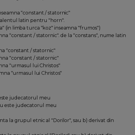
inseamna "constant / statornic"
alentul latin pentru "horn".
a" (in limba turca "koz" inseamna "frumos")
na "constant / statornic". de la "constans", nume latin
na "constant / statornic"
mna "constant / statornic"
amna "urmasul lui Christos"
eamna "urmasul lui Christos"
 este judecatorul meu
eu este judecatorul meu
a la grupul etnic al "Dorilor", sau b) derivat din