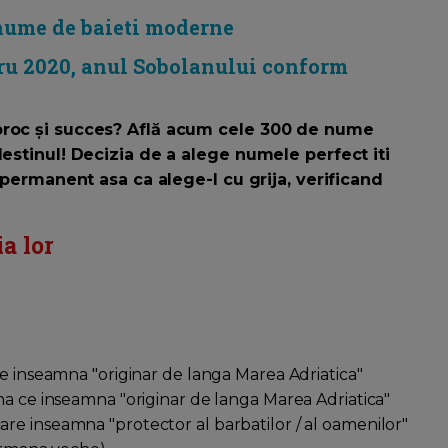
nume de baieti moderne
ru 2020, anul Sobolanului conform
oroc și succes? Află acum cele 300 de nume
destinul! Decizia de a alege numele perfect iti
e permanent asa ca alege-l cu grija, verificand
a lor
ce inseamna "originar de langa Marea Adriatica"
ina ce inseamna "originar de langa Marea Adriatica"
are inseamna "protector al barbatilor / al oamenilor"