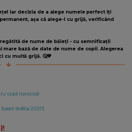
țel iar decizia de a alege numele perfect îți
e permanent, așa că alege-l cu grijă, verificând
 pregătită de nume de băieți - cu semnificații
 mai mare bază de date de nume de copii. Alegerea
i cu multă grijă. 🤔💙
u copii norocosi!
aieti (editia 2020)
l!