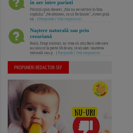
in aer intre parinti
Părinții spun deseori: „Noi nu ne certăm în fața
copilului.” „Ne abținem, ca să fie liniște.” „Avem grijă
să... |
Raspunde | Vezi raspunsuri
Naștere naturală sau prin
cezariană
Bună, Dragi mămici, aș vrea să știu dacă cele care
au născut la peste 38 de ani, ce ați ales: nașterea
naturală sau p... |
Raspunde | Vezi raspunsuri
PROPUNERI REDACTOR SEF