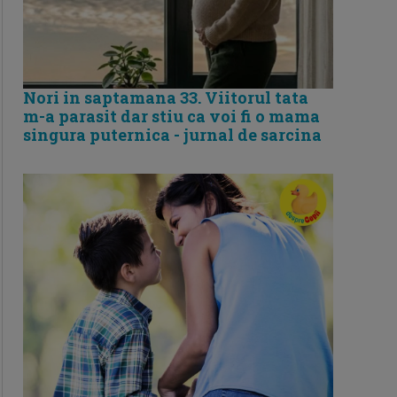
Nori in saptamana 33. Viitorul tata
m-a parasit dar stiu ca voi fi o mama
singura puternica - jurnal de sarcina