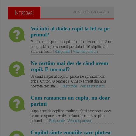
ÎNTREBARI
PUNE O ÎNTREBARE
Voi iubi al doilea copil la fel ca pe
primul?
Pentru mine primul copil a fost foarte dorit, după ani
de așteptări și o sarcină pierduta la 16 săptămâni.
Sunt însărc... |
Raspunde | Vezi raspunsuri
Ne certăm mai des de când avem
copil. E normal?
De când a apărut copilul, parcă ne aprindem din
orice. Un ton. O remarcă. Cine s-a trezit din nou
noaptea trecuta.... |
Raspunde | Vezi raspunsuri
Cum ramanem un cuplu, nu doar
parinti
După apariția copiilor, multe cupluri descoperă ceva
ce nu se spune prea des: relația se mută pe plan
secund. ... |
Raspunde | Vezi raspunsuri
Copilul simte emotiile care plutesc