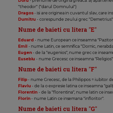
Doru
- prenume de origina greaca: a) apartenenta
"theodor" ("darul Domnului")
Dragos
- isi are originea in cuvantul slav, care 
Dumitru
- corespunde zeului grec "Demetrius", 
Nume de baieti cu litera "
E
"
Eduard
- nume European ce inseamna "Pazitor
Emil
- nume Latin, ce semnifica "Dornic, nerabda
Eugen
- de la "eugenios", nume grec ce inseamna
Eusebiu
- nume Grecesc ce inseamna "Religios
Nume de baieti cu litera "
F
"
Filip
- nume Grecesc, de la Philippos = iubitor de
Flaviu
- de la o expresie latina ce inseamna "gal
Florentin
- de la "florentina", nume latin ce ins
Florin
- nume Latin ce insemana "infloritor".
Nume de baieti cu litera "
G
"