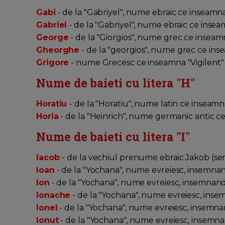
Gabi
- de la "Gabriyel", nume ebraic ce inse
Gabriel
- de la "Gabriyel", nume ebraic ce in
George
- de la "Giorgios", nume grec ce inseam
Gheorghe
- de la "georgios", nume grec ce ins
Grigore
- nume Grecesc ce inseamna "Vigilent
Nume de baieti cu litera "
H
"
Horatiu
- de la "Horatiu", nume latin ce inseamna
Horia
- de la "Heinrich", nume germanic antic ce
Nume de baieti cu litera "
I
"
Iacob
- de la vechiul prenume ebraic Jakob (s
Ioan
- de la "Yochana", nume evreiesc, insemn
Ion
- de la "Yochana", nume evreiesc, insemna
Ionache
- de la "Yochana", nume evreiesc, in
Ionel
- de la "Yochana", nume evreiesc, insem
Ionut
- de la "Yochana", nume evreiesc, insem