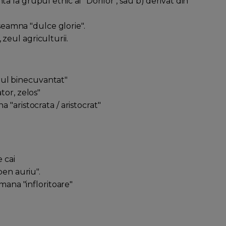
 la grupul etnic al "Dorilor", sau b) derivat din
inseamna "dulce glorie".
zeul agriculturii.
ul binecuvantat"
tor, zelos"
 "aristocrata / aristocrat"
"
 cai
ben auriu".
emana "infloritoare"