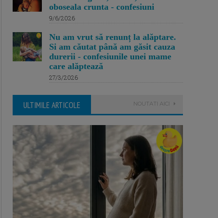
oboseala crunta - confesiuni
9/6/2026
Nu am vrut să renunț la alăptare.
Si am căutat până am găsit cauza
durerii - confesiunile unei mame
care alăptează
27/3/2026
ULTIMILE ARTICOLE
NOUTATI AICI