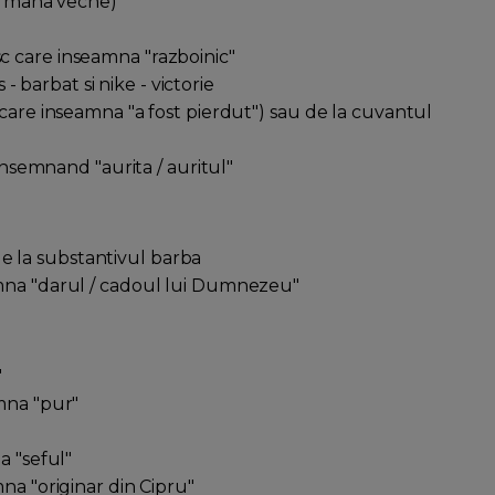
germana veche)
c care inseamna "razboinic"
 barbat si nike - victorie
 care inseamna "a fost pierdut") sau de la cuvantul
 insemnand "aurita / auritul"
 la substantivul barba
eamna "darul / cadoul lui Dumnezeu"
"
amna "pur"
a "seful"
mna "originar din Cipru"