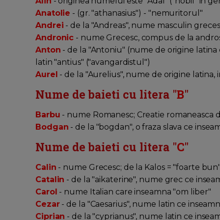
Alin
- originea numelui este "Adal" ("nobil" in 
Anatolie
- (gr. "athanasius") - "nemuritorul"
Andrei
- de la "Andreas", nume masculin greces
Andronic
- nume Grecesc, compus de la andros -
Anton
- de la "Antoniu" (nume de origine latina
latin "antius" ("avangardistul")
Aurel
- de la "Aurelius", nume de origine latina,
Nume de baieti cu litera "
B
"
Barbu
- nume Romanesc; Creatie romaneasca de
Bodgan
- de la "bogdan", o fraza slava ce ins
Nume de baieti cu litera "
C
"
Calin
- nume Grecesc; de la Kalos = "foarte bun
Catalin
- de la "aikaterine", nume grec ce inse
Carol
- nume Italian care inseamna "om liber"
Cezar
- de la "Caesarius", nume latin ce inseamn
Ciprian
- de la "cyprianus", nume latin ce insea