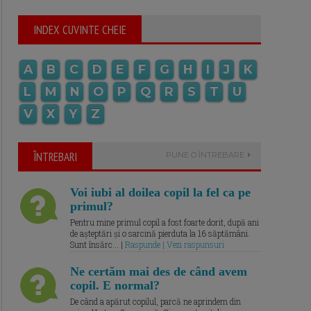
INDEX CUVINTE CHEIE
A
B
C
D
E
F
G
H
I
J
K
L
M
N
O
P
Q
R
S
T
U
V
X
Y
Z
ÎNTREBARI
PUNE O ÎNTREBARE
Voi iubi al doilea copil la fel ca pe
primul?
Pentru mine primul copil a fost foarte dorit, după ani
de așteptări și o sarcină pierduta la 16 săptămâni.
Sunt însărc... |
Raspunde | Vezi raspunsuri
Ne certăm mai des de când avem
copil. E normal?
De când a apărut copilul, parcă ne aprindem din