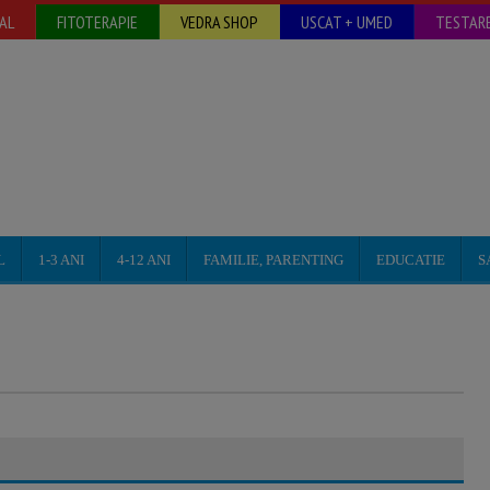
AL
FITOTERAPIE
VEDRA SHOP
USCAT + UMED
TESTARE
L
1-3 ANI
4-12 ANI
FAMILIE, PARENTING
EDUCATIE
S