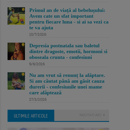
Primul an de viață al bebelușului:
Avem cate un sfat important
pentru fiecare luna - si ai sa vezi ca
te va ajuta
10/7/2026
Depresia postnatala sau baletul
dintre dragoste, emotii, hormoni si
oboseala crunta - confesiuni
9/6/2026
Nu am vrut să renunț la alăptare.
Si am căutat până am găsit cauza
durerii - confesiunile unei mame
care alăptează
27/3/2026
ULTIMILE ARTICOLE
NOUTATI AICI