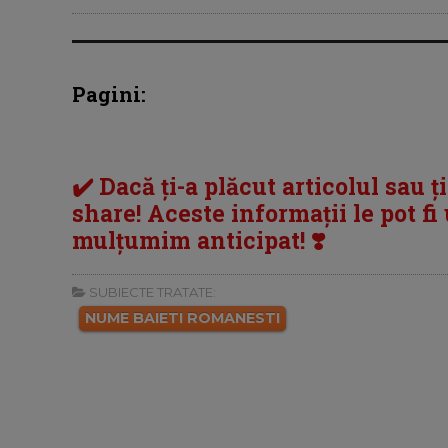
Pagini:
✔️ Dacă ți-a plăcut articolul sau ț
share! Aceste informații le pot fi u
mulțumim anticipat! ❣️
SUBIECTE TRATATE:
NUME BAIETI ROMANESTI