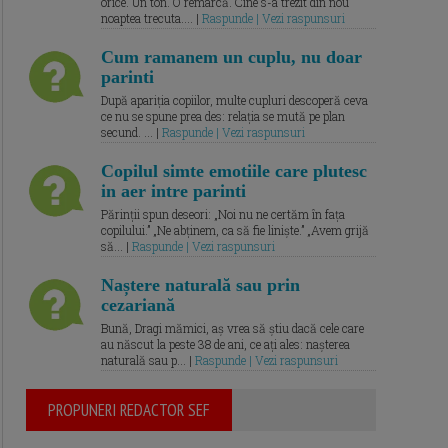
orice. Un ton. O remarcă. Cine s-a trezit din nou
noaptea trecuta.... |
Raspunde | Vezi raspunsuri
Cum ramanem un cuplu, nu doar
parinti
După apariția copiilor, multe cupluri descoperă ceva
ce nu se spune prea des: relația se mută pe plan
secund. ... |
Raspunde | Vezi raspunsuri
Copilul simte emotiile care plutesc
in aer intre parinti
Părinții spun deseori: „Noi nu ne certăm în fața
copilului.” „Ne abținem, ca să fie liniște.” „Avem grijă
să... |
Raspunde | Vezi raspunsuri
Naștere naturală sau prin
cezariană
Bună, Dragi mămici, aș vrea să știu dacă cele care
au născut la peste 38 de ani, ce ați ales: nașterea
naturală sau p... |
Raspunde | Vezi raspunsuri
PROPUNERI REDACTOR SEF