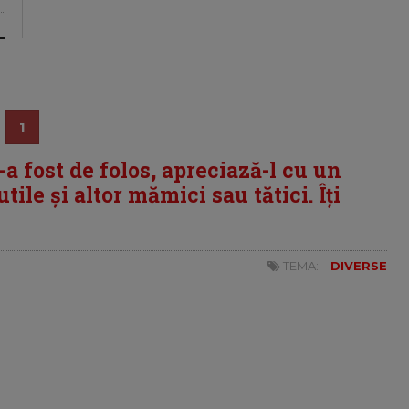
1
i-a fost de folos, apreciază-l cu un
tile și altor mămici sau tătici. Îți
TEMA:
DIVERSE