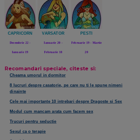
CAPRICORN
VARSATOR
PESTI
Decembrie 22 -
Ianuarie 20 -
Februarie 19 - Martie
Ianuarie 19
Februarie 18
20
Recomandari speciale, citeste si:
Cheama umorul in dormitor
8 lucruri despre casatorie, pe care nu ti le spune nimeni
dinainte
Cele mai importante 10 intrebari despre Dragoste si Sex
Modul cum mancam arata cum facem sex
Trucuri pentru seductie
Sexul ca o terapie