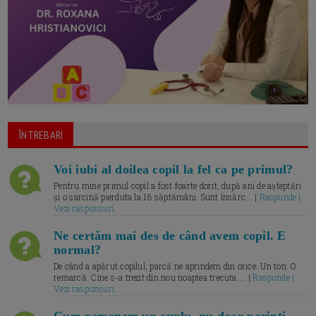
ÎNTREBARI
Voi iubi al doilea copil la fel ca pe primul?
Pentru mine primul copil a fost foarte dorit, după ani de așteptări
și o sarcină pierduta la 16 săptămâni. Sunt însărc... |
Raspunde |
Vezi raspunsuri
Ne certăm mai des de când avem copil. E
normal?
De când a apărut copilul, parcă ne aprindem din orice. Un ton. O
remarcă. Cine s-a trezit din nou noaptea trecuta.... |
Raspunde |
Vezi raspunsuri
Cum ramanem un cuplu, nu doar parinti