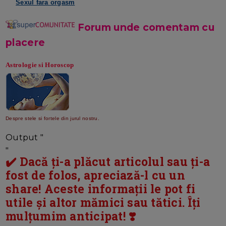
Sexul fara orgasm
Forum unde comentam cu
plac
ere
Astrologie si Horoscop
Despre stele si fortele din jurul nostru.
Output "
"
✔️ Dacă ți-a plăcut articolul sau ți-a
fost de folos, apreciază-l cu un
share! Aceste informații le pot fi
utile și altor mămici sau tătici. Îți
mulțumim anticipat! ❣️