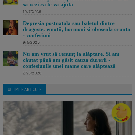
sa vezi ca te va ajuta
10/7/2026
Depresia postnatala sau baletul dintre
dragoste, emotii, hormoni si oboseala crunta
- confesiuni
9/6/2026
Nu am vrut să renunț la alăptare. Si am
căutat până am găsit cauza durerii -
confesiunile unei mame care alăptează
27/3/2026
ULTIMILE ARTICOLE