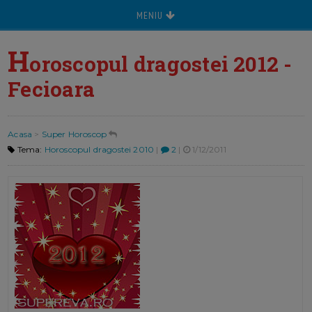
MENIU
H
oroscopul dragostei 2012 -
Fecioara
Acasa
>
Super Horoscop
Tema:
Horoscopul dragostei 2010
|
2
|
1/12/2011