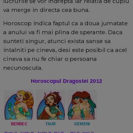
lucrurile se vor indrepta iar relatia de cuplu
va merge in directa cea buna.
Horoscop indica faptul ca a doua jumatate
a anului va fi mai plina de sperante. Daca
sunteti singur, atunci exista sanse sa
intalniti pe cineva, desi este posibil ca acel
cineva sa nu fe chiar o persoana
necunoscuta.
Horoscopul Dragostei 2012
BERBEC
TAUR
GEMENI
Martie 21 - Aprilie 19
Aprilie 20 - Mai 20
Mai 21 - Iunie 21