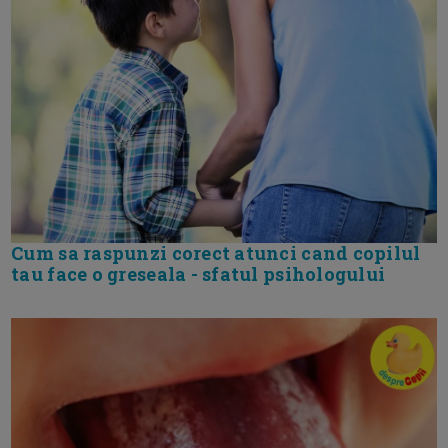
Cum sa raspunzi corect atunci cand copilul
tau face o greseala - sfatul psihologului