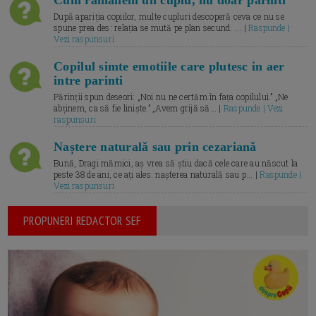
După apariția copiilor, multe cupluri descoperă ceva ce nu se
spune prea des: relația se mută pe plan secund. ... |
Raspunde |
Vezi raspunsuri
Copilul simte emotiile care plutesc in aer
intre parinti
Părinții spun deseori: „Noi nu ne certăm în fața copilului.” „Ne
abținem, ca să fie liniște.” „Avem grijă să... |
Raspunde | Vezi
raspunsuri
Naștere naturală sau prin cezariană
Bună, Dragi mămici, aș vrea să știu dacă cele care au născut la
peste 38 de ani, ce ați ales: nașterea naturală sau p... |
Raspunde |
Vezi raspunsuri
PROPUNERI REDACTOR SEF