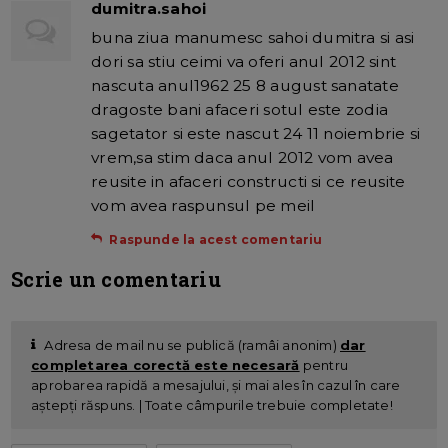
dumitra.sahoi
buna ziua manumesc sahoi dumitra si asi
dori sa stiu ceimi va oferi anul 2012 sint
nascuta anul1962 25 8 august sanatate
dragoste bani afaceri sotul este zodia
sagetator si este nascut 24 11 noiembrie si
vrem,sa stim daca anul 2012 vom avea
reusite in afaceri constructi si ce reusite
vom avea raspunsul pe meil
Raspunde la acest comentariu
Scrie un comentariu
Adresa de mail nu se publică (ramâi anonim)
dar
completarea corectă este necesară
pentru
aprobarea rapidă a mesajului, și mai ales în cazul în care
aștepți răspuns. | Toate câmpurile trebuie completate!