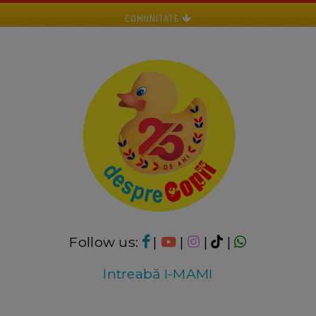
COMUNITATE
Follow us:
|
|
|
|
Intreabă I-MAMI