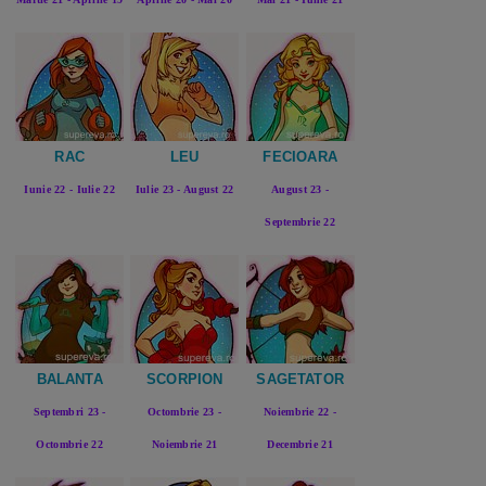
RAC
LEU
FECIOARA
Iunie 22 - Iulie 22
Iulie 23 - August 22
August 23 -
Septembrie 22
BALANTA
SCORPION
SAGETATOR
Septembri 23 -
Octombrie 23 -
Noiembrie 22 -
Octombrie 22
Noiembrie 21
Decembrie 21